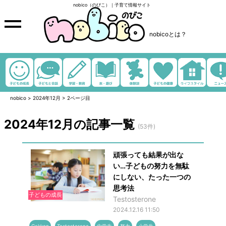
nobico（のびこ）｜子育て情報サイト
nobicoとは？
nobico
>
2024年12月
>
2ページ目
2024年12月の記事一覧
(53件)
頑張っても結果が出な
い…子どもの努力を無駄
にしない、たった一つの
思考法
子どもの成長
Testosterone
2024.12.16 11:50