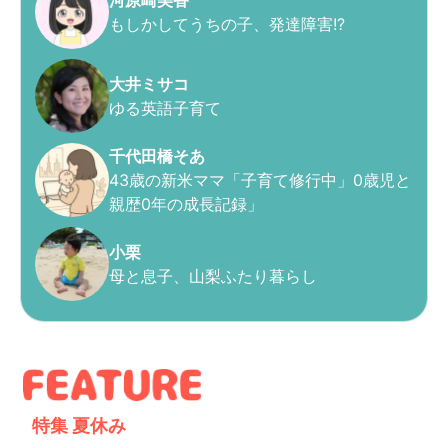
河原崎美香
もしかしてうちの子、発達障害!?
大井ミサコ
ゆる英語子育て
千代田橋そあ
43歳の新米ママ「子育て修行中」0歳児と
親歴0年の成長記録」
小栗
母と息子、山梨ふたり暮らし
特集
夏休み