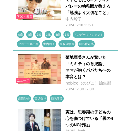
バレーの幼稚園が教える
「勉強より大切なこと」
学習・教育
中内玲子
2024.12.10 11:50
0歳
1歳
2歳
3歳
4歳
5歳
アンガーマネジメント
フローラル出版
中内玲子
先取り学習
自己肯定感
菊地亜美さんが驚いた
「ミキティの育児論」
ママが抱くパパたちへの
本音とは？
ニュース
nobico（のびこ）編集部
2024.12.09 17:00
庄司智春
育児分担
菊地亜美
実は、思春期の子どもの
心を傷つけている「親の4
つのNG行動」