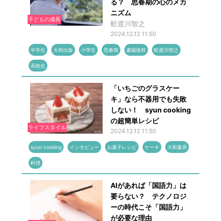
る？ 思春期の心のメカ
ニズム
子どもの成長
舩渡川智之
2024.12.12 11:50
中学生
大和出版
小学生
思春期
書籍抜粋
舩渡川智之
高校生
「いちごのグラスケー
キ」なら不器用でも失敗
しない！ syun cooking
の超簡単レシピ
ライフスタイル
2024.12.12 11:50
syun cooking
インタビュー
お菓子レシピ
ケーキ
大和書房
料理
AIがあれば「国語力」は
要らない？ テクノロジ
ーの時代こそ「国語力」
が必要な理由