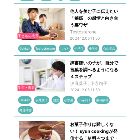
他人を羨む子に伝えたい
「嫉妬」の感情と向き合
う裏ワザ
Testosterone
子どもの成長
2024.12.06 11:50
Gakken
Testosterone
しっと
中学生
小学生
心の悩み
辞書嫌いの子が、自分で
言葉を調べるようになる
４ステップ
伊庭葉子
,
小寺絢子
学習・教育
2024.12.05 11:50
Gakken
伊庭葉子
国語
小学生
小寺絢子
書籍抜粋
発達障害
お菓子作りは難しくな
い！ syun cookingが発
信する「材料４つまで・