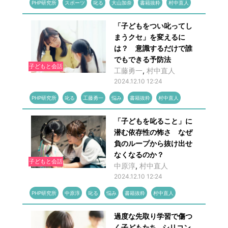
PHP研究所
スポーツ
叱る
大山加奈
書籍抜粋
村中直人
「子どもをつい叱ってし
まうクセ」を変えるに
は？ 意識するだけで誰
でもできる予防法
子どもと会話
工藤勇一
,
村中直人
2024.12.10 12:24
PHP研究所
叱る
工藤勇一
悩み
書籍抜粋
村中直人
「子どもを叱ること」に
潜む依存性の怖さ なぜ
負のループから抜け出せ
なくなるのか？
子どもと会話
中原淳
,
村中直人
2024.12.10 12:24
PHP研究所
中原淳
叱る
悩み
書籍抜粋
村中直人
過度な先取り学習で傷つ
く子どもたち…シリコン