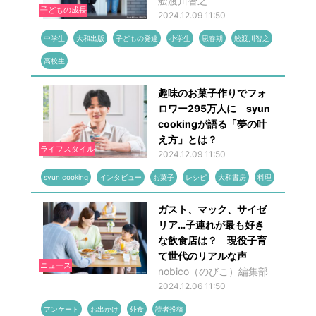
舩渡川智之
子どもの成長
2024.12.09 11:50
中学生
大和出版
子どもの発達
小学生
思春期
舩渡川智之
高校生
趣味のお菓子作りでフォ
ロワー295万人に syun
cookingが語る「夢の叶
え方」とは？
ライフスタイル
2024.12.09 11:50
syun cooking
インタビュー
お菓子
レシピ
大和書房
料理
ガスト、マック、サイゼ
リア…子連れが最も好き
な飲食店は？ 現役子育
て世代のリアルな声
ニュース
nobico（のびこ）編集部
2024.12.06 11:50
アンケート
お出かけ
外食
読者投稿