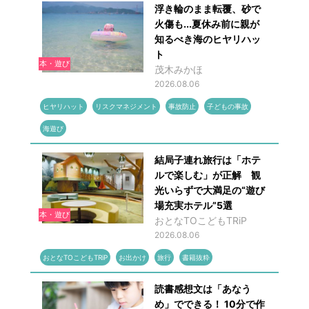
浮き輪のまま転覆、砂で
火傷も...夏休み前に親が
知るべき海のヒヤリハッ
ト
本・遊び
茂木みかほ
2026.08.06
ヒヤリハット
リスクマネジメント
事故防止
子どもの事故
海遊び
結局子連れ旅行は「ホテ
ルで楽しむ」が正解 観
光いらずで大満足の“遊び
場充実ホテル”5選
本・遊び
おとなTOこどもTRiP
2026.08.06
おとなTOこどもTRiP
お出かけ
旅行
書籍抜粋
読書感想文は「あなう
め」でできる！ 10分で作