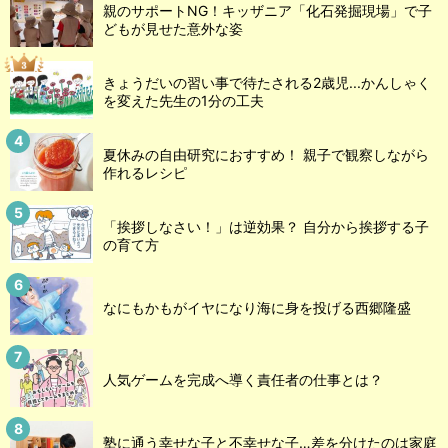
親のサポートNG！キッザニア「化石発掘現場」で子
どもが見せた意外な姿
きょうだいの習い事で待たされる2歳児...かんしゃく
を変えた先生の1分の工夫
夏休みの自由研究におすすめ！ 親子で観察しながら
作れるレシピ
「挨拶しなさい！」は逆効果？ 自分から挨拶する子
の育て方
なにもかもがイヤになり海に身を投げる西郷隆盛
人気ゲームを完成へ導く責任者の仕事とは？
塾に通う幸せな子と不幸せな子…差を分けたのは家庭