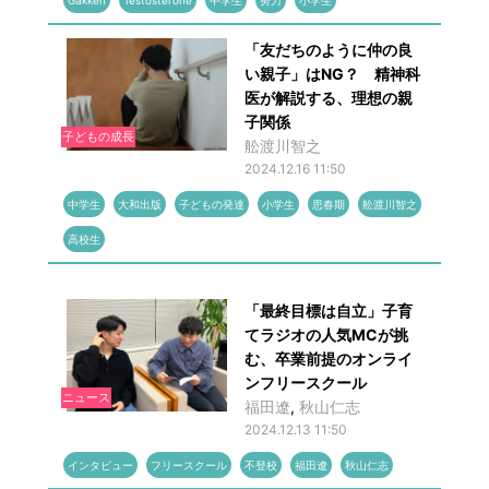
Gakken
Testosterone
中学生
努力
小学生
「友だちのように仲の良
い親子」はNG？ 精神科
医が解説する、理想の親
子関係
子どもの成長
舩渡川智之
2024.12.16 11:50
中学生
大和出版
子どもの発達
小学生
思春期
舩渡川智之
高校生
「最終目標は自立」子育
てラジオの人気MCが挑
む、卒業前提のオンライ
ンフリースクール
ニュース
福田遼
,
秋山仁志
2024.12.13 11:50
インタビュー
フリースクール
不登校
福田遼
秋山仁志