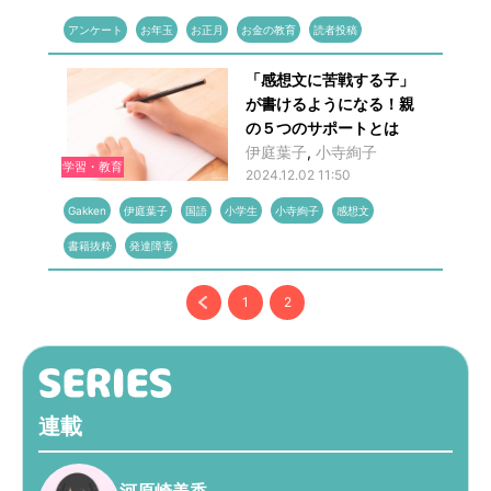
アンケート
お年玉
お正月
お金の教育
読者投稿
「感想文に苦戦する子」
が書けるようになる！親
の５つのサポートとは
伊庭葉子
,
小寺絢子
学習・教育
2024.12.02 11:50
Gakken
伊庭葉子
国語
小学生
小寺絢子
感想文
書籍抜粋
発達障害
1
2
連載