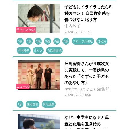
子どもにイライラしたら6
秒ガマン！ 自己肯定感を
傷つけない叱り方
中内玲子
子どもと会話
2024.12.13 11:50
0歳
1歳
2歳
3歳
4歳
5歳
フローラル出版
ほめ方
中内玲子
叱り方
自己肯定感
庄司智春さんが４歳次女
に実践して、一番効果の
あった「ぐずった子ども
のあやし方」
ニュース
nobico（のびこ）編集部
2024.12.12 11:50
1歳
庄司智春
菊地亜美
なぜ、中学生になると母
親と距離を置き始め