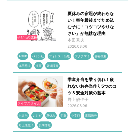
夏休みの宿題が終わらな
い！毎年最後までため込
む子に「コツコツやりな
さい」が無駄な理由
子どもの成長
本田秀夫
2026.08.06
ADHD
バトン社
フォレスト出版
フクチマミ
書籍抜粋
本田秀夫
漫画
発達障害
学童弁当を乗り切れ！疲
れないお弁当作り5つのコ
ツ＆安全対策の基本
野上優佳子
ライフスタイル
2026.08.06
お弁当
レシピ
夏休み
学童
小学館
書籍抜粋
野上優佳子
長期休暇