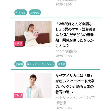
2026.08.06
ECサイト
お知らせ
「2年間ほとんど会話な
し」5児のママ・辻希美さ
んも悩んだ子どもの思春
期 関係が戻ったきっか
体験談
けとは？
nobico編集部
2026.08.06
思春期
親子コミュニケーション
辻希美
なぜアメリカには「塾」
がない？ ハーバード大卒
のパックンが語る日米の
教育の違い
体験談
パトリック・ハーラン,吉
澤恵理
2026.08.06