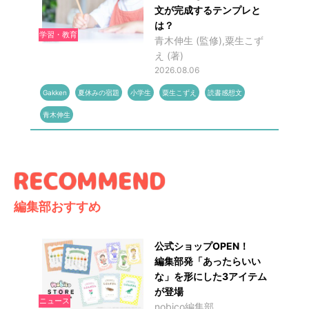
文が完成するテンプレと
は？
学習・教育
青木伸生 (監修),粟生こず
え (著)
2026.08.06
Gakken
夏休みの宿題
小学生
粟生こずえ
読書感想文
青木伸生
編集部おすすめ
公式ショップOPEN！
編集部発「あったらいい
な」を形にした3アイテム
が登場
ニュース
nobico編集部