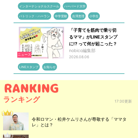
インターナショナルスクール
ハーバード大学
パトリック・ハーラン
中学受験
吉澤恵理
小学生
「子育てを筋肉で乗り切
るママ」がLINEスタンプ
に!? って何が起こった？
nobico編集部
ニュース
2026.08.06
LINEスタンプ
お知らせ
ランキング
17:30更新
令和ロマン・松井ケムリさんが尊敬する「ママタ
レ」とは？