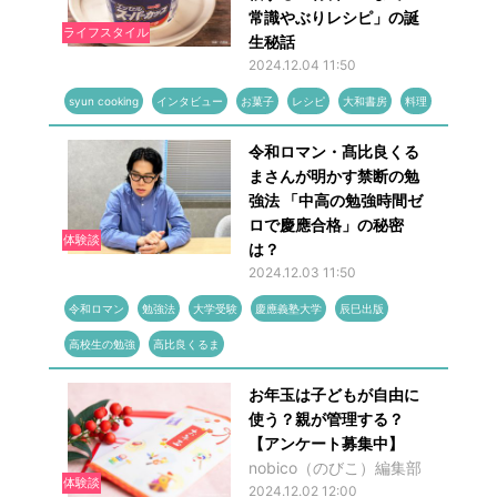
常識やぶりレシピ」の誕
ライフスタイル
生秘話
2024.12.04 11:50
syun cooking
インタビュー
お菓子
レシピ
大和書房
料理
令和ロマン・髙比良くる
まさんが明かす禁断の勉
強法 「中高の勉強時間ゼ
ロで慶應合格」の秘密
体験談
は？
2024.12.03 11:50
令和ロマン
勉強法
大学受験
慶應義塾大学
辰巳出版
高校生の勉強
高比良くるま
お年玉は子どもが自由に
使う？親が管理する？
【アンケート募集中】
nobico（のびこ）編集部
体験談
2024.12.02 12:00