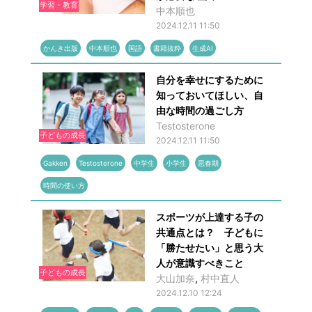
学習・教育
中本順也
2024.12.11 11:50
かんき出版
中本順也
国語
書籍抜粋
生成AI
自分を幸せにするために
知っておいてほしい、自
由な時間の過ごし方
Testosterone
子どもの成長
2024.12.11 11:50
Gakken
Testosterone
中学生
小学生
思春期
時間の使い方
スポーツが上達する子の
共通点とは？ 子どもに
「勝たせたい」と思う大
人が意識すべきこと
子どもの成長
大山加奈
,
村中直人
2024.12.10 12:24