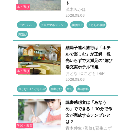
ト
本・遊び
茂木みかほ
2026.08.06
ヒヤリハット
リスクマネジメント
事故防止
子どもの事故
海遊び
結局子連れ旅行は「ホテ
ルで楽しむ」が正解 観
光いらずで大満足の“遊び
場充実ホテル”5選
本・遊び
おとなTOこどもTRiP
2026.08.06
おとなTOこどもTRiP
お出かけ
旅行
書籍抜粋
読書感想文は「あなう
め」でできる！ 10分で作
文が完成するテンプレと
は？
学習・教育
青木伸生 (監修),粟生こず