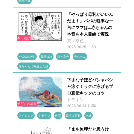
野本一真
「やっぱり母乳がいいん
だよ！」パパの軽率な一
言にママは…赤ちゃんの
本音を本人目線で実況
本・遊び
茶々京色
2026.06.25 11:50
KADOKAWA
書籍抜粋
茶々京色
赤ちゃん
赤ちゃんに転生した話
下手な子ほどバシャバシ
ャ泳ぐ！ラクに泳げるプ
ロ直伝キックのコツ
トモキン
子どもの成長
2026.06.24 11:50
スイミング
トモキン
体育
日本文芸社
水泳
「まあ無理だと思うけ