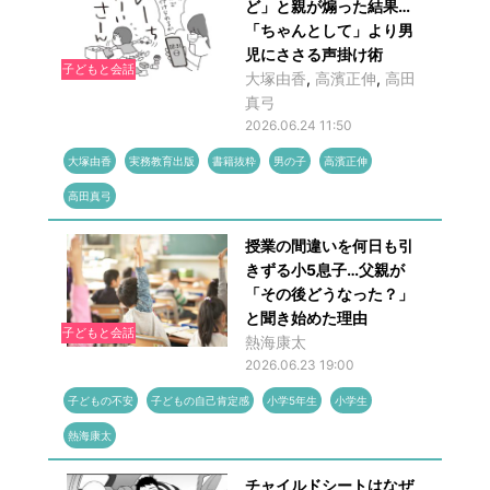
ど」と親が煽った結果…
「ちゃんとして」より男
児にささる声掛け術
子どもと会話
大塚由香
,
高濱正伸
,
高田
真弓
2026.06.24 11:50
大塚由香
実務教育出版
書籍抜粋
男の子
高濱正伸
高田真弓
授業の間違いを何日も引
きずる小5息子…父親が
「その後どうなった？」
と聞き始めた理由
子どもと会話
熱海康太
2026.06.23 19:00
子どもの不安
子どもの自己肯定感
小学5年生
小学生
熱海康太
チャイルドシートはなぜ