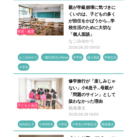
親が学級崩壊に気づきに
くいのは、子どもの多く
が担任をかばうから…学
校生活のために大切な
学習・教育
「個人面談」
なごみゆかり
2026.06.30 09:00
なごみゆかり
一般社団法人Raise
中学生
個人面談
学校生活
小学生
修学旅行が「楽しみじゃ
ない」小6息子…母親が
「問題のサイン」として
扱わなかった理由
子どもと会話
熱海康太
2026.06.29 19:00
内向的な子
小学6年生
小学生
小学生の学校生活
熱海康太