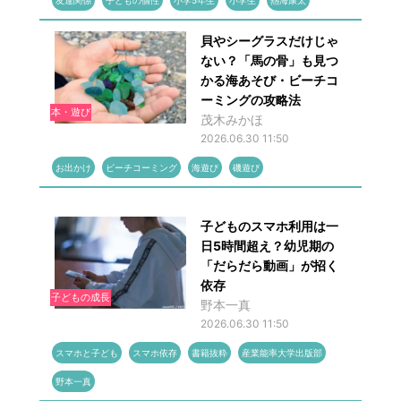
友達関係
子どもの個性
小学5年生
小学生
熱海康太
貝やシーグラスだけじゃ
ない？「馬の骨」も見つ
かる海あそび・ビーチコ
ーミングの攻略法
本・遊び
茂木みかほ
2026.06.30 11:50
お出かけ
ビーチコーミング
海遊び
磯遊び
子どものスマホ利用は一
日5時間超え？幼児期の
「だらだら動画」が招く
依存
子どもの成長
野本一真
2026.06.30 11:50
スマホと子ども
スマホ依存
書籍抜粋
産業能率大学出版部
野本一真