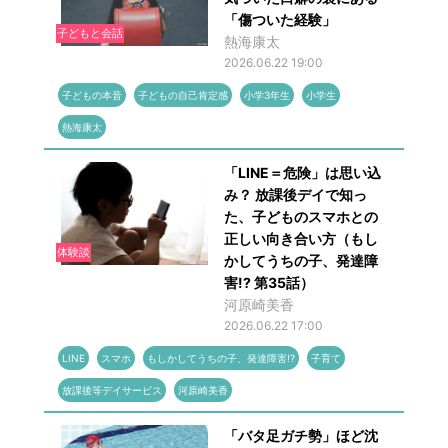
「傷ついた経験」
子どもと会話
熱海康太
2026.06.22 19:00
子どもの本音
子どもの自己肯定感
小学3年生
小学生
熱海康太
「LINE＝危険」は思い込
み？ 放課後デイで知っ
た、子どものスマホとの
正しい向き合い方（もし
体験談
かしてうちの子、発達障
害!? 第35話）
河原崎美香
2026.06.22 17:00
LINE
スマホ
もしかしてうちの子、発達障害!?
子育て
放課後等デイサービス
河原崎美香
「バタ足ガチ勢」ほど沈