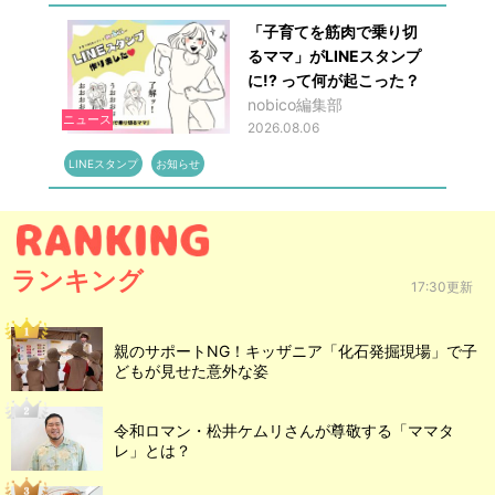
「子育てを筋肉で乗り切
るママ」がLINEスタンプ
に!? って何が起こった？
nobico編集部
ニュース
2026.08.06
LINEスタンプ
お知らせ
ランキング
17:30更新
親のサポートNG！キッザニア「化石発掘現場」で子
どもが見せた意外な姿
令和ロマン・松井ケムリさんが尊敬する「ママタ
レ」とは？