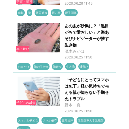
学習・教育
2026.06.26 11:45
南舞
塾
教育虐待
習い事
親子関係
あの虫が砂浜に？「黒目
がちで愛おしい」と海あ
そびナビゲーターが推す
生き物
本・遊び
茂木みかほ
2026.06.25 11:50
お出かけ
海の生き物
海遊び
生き物
磯遊び
「子どもにとってスマホ
は包丁」軽い気持ちで与
える親が知らない予期せ
ぬトラブル
子どもの成長
野本一真
2026.06.25 11:50
スマホと子ども
スマホ依存
書籍抜粋
産業能率大学出版部