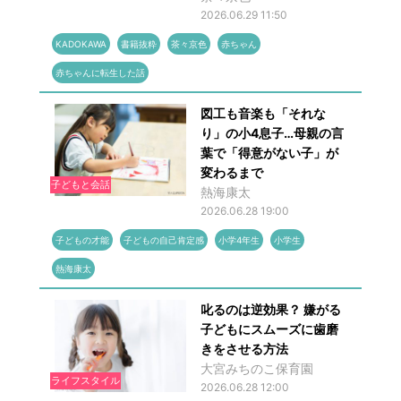
2026.06.29 11:50
KADOKAWA
書籍抜粋
茶々京色
赤ちゃん
赤ちゃんに転生した話
図工も音楽も「それな
り」の小4息子…母親の言
葉で「得意がない子」が
変わるまで
子どもと会話
熱海康太
2026.06.28 19:00
子どもの才能
子どもの自己肯定感
小学4年生
小学生
熱海康太
叱るのは逆効果？ 嫌がる
子どもにスムーズに歯磨
きをさせる方法
大宮みちのこ保育園
ライフスタイル
2026.06.28 12:00