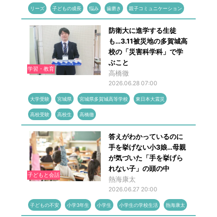
リーズ
子どもの成長
悩み
歯磨き
親子コミュニケーション
防衛大に進学する生徒
も…3.11被災地の多賀城高
校の「災害科学科」で学
ぶこと
学習・教育
高橋徹
2026.06.28 07:00
大学受験
宮城県
宮城県多賀城高等学校
東日本大震災
高校受験
高校生
高橋徹
答えがわかっているのに
手を挙げない小3娘…母親
が気づいた「手を挙げら
れない子」の頭の中
子どもと会話
熱海康太
2026.06.27 20:00
子どもの不安
小学3年生
小学生
小学生の学校生活
熱海康太