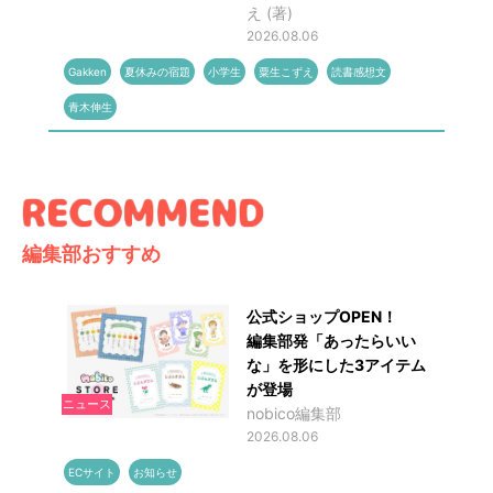
え (著)
2026.08.06
Gakken
夏休みの宿題
小学生
粟生こずえ
読書感想文
青木伸生
編集部おすすめ
公式ショップOPEN！
編集部発「あったらいい
な」を形にした3アイテム
が登場
ニュース
nobico編集部
2026.08.06
ECサイト
お知らせ