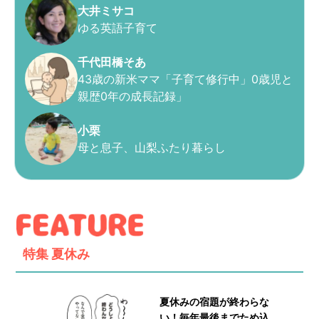
大井ミサコ
ゆる英語子育て
千代田橋そあ
43歳の新米ママ「子育て修行中」0歳児と
親歴0年の成長記録」
小栗
母と息子、山梨ふたり暮らし
特集
夏休み
夏休みの宿題が終わらな
い！毎年最後までため込