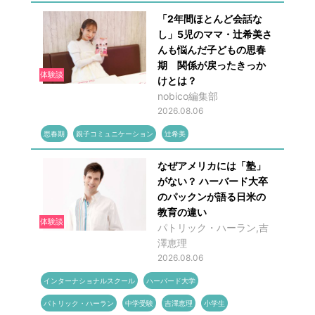
「2年間ほとんど会話な
し」5児のママ・辻希美さ
んも悩んだ子どもの思春
期 関係が戻ったきっか
体験談
けとは？
nobico編集部
2026.08.06
思春期
親子コミュニケーション
辻希美
なぜアメリカには「塾」
がない？ ハーバード大卒
のパックンが語る日米の
教育の違い
体験談
パトリック・ハーラン,吉
澤恵理
2026.08.06
インターナショナルスクール
ハーバード大学
パトリック・ハーラン
中学受験
吉澤恵理
小学生