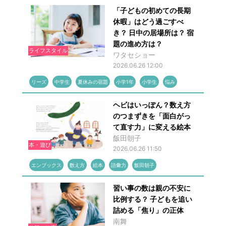
「子どもの初めての長期
休暇」はどう過ごすべ
き？ 日中の居場所は？ 宿
題の進め方は？
ライフスタイル
ワタセショー
2026.06.26 12:00
リーズ
中学生
夏休みの宿題
小学1年
小学生
悩み
ヘビはいっぽん？数え方
のつまずきを「面白がっ
て直す力」に変える絵本
飯田朝子
本・遊び
2026.06.26 11:50
エンブックス
数え方
絵本
語彙力
飯田朝子
習い事の数は親の不安に
比例する？ 子どもを追い
詰める「焦り」の正体
南舞