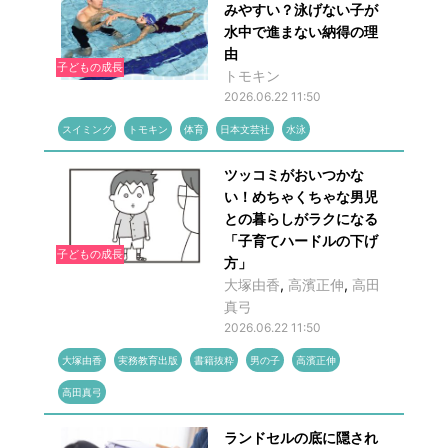
みやすい？泳げない子が
水中で進まない納得の理
由
子どもの成長
トモキン
2026.06.22 11:50
スイミング
トモキン
体育
日本文芸社
水泳
ツッコミがおいつかな
い！めちゃくちゃな男児
との暮らしがラクになる
「子育てハードルの下げ
子どもの成長
方」
大塚由香
,
高濱正伸
,
高田
真弓
2026.06.22 11:50
大塚由香
実務教育出版
書籍抜粋
男の子
高濱正伸
高田真弓
ランドセルの底に隠され