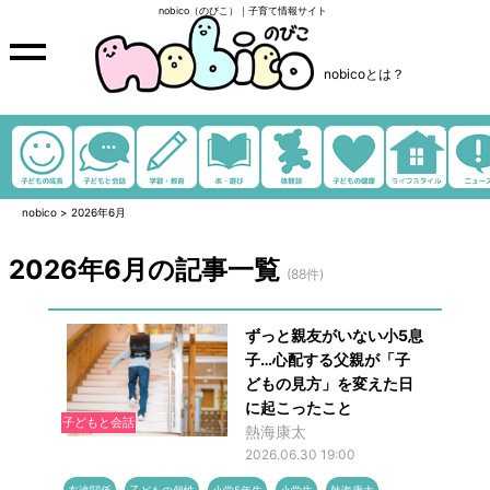
nobico（のびこ）｜子育て情報サイト
nobicoとは？
nobico
>
2026年6月
2026年6月の記事一覧
(88件)
ずっと親友がいない小5息
子…心配する父親が「子
どもの見方」を変えた日
に起こったこと
子どもと会話
熱海康太
2026.06.30 19:00