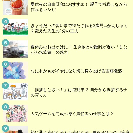
夏休みの自由研究におすすめ！ 親子で観察しながら
作れるレシピ
きょうだいの習い事で待たされる2歳児...かんしゃく
を変えた先生の1分の工夫
夏休みのお出かけに！ 生き物との距離が近い「しな
がわ水族館」の魅力
なにもかもがイヤになり海に身を投げる西郷隆盛
「挨拶しなさい！」は逆効果？ 自分から挨拶する子
の育て方
人気ゲームを完成へ導く責任者の仕事とは？
塾に通う幸せな子と不幸せな子…差を分けたのは家庭