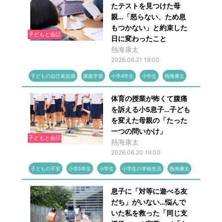
たテストを見つけた母
親…「怒らない、ため息
もつかない」と約束した
子どもと会話
日に変わったこと
熱海康太
2026.06.21 19:00
子どもの自己肯定感
家庭学習
小学4年生
小学生
熱海康太
体育の授業が怖くて腹痛
を訴える小5息子…子ども
を変えた母親の「たった
一つの問いかけ」
子どもと会話
熱海康太
2026.06.20 19:00
子どもの不安
小学5年生
小学生
小学生の学校生活
熱海康太
息子に「対等に遊べる友
だち」がいない…悩んで
いた私を救った「同じ支