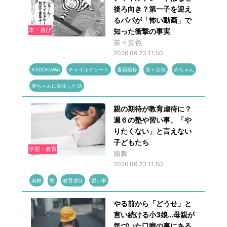
後ろ向き？第一子を迎え
るパパが「怖い動画」で
本・遊び
知った衝撃の事実
茶々京色
2026.06.23 11:50
KADOKAWA
チャイルドシート
書籍抜粋
茶々京色
赤ちゃん
赤ちゃんに転生した話
親の期待が教育虐待に？
週６の塾や習い事、「や
りたくない」と言えない
子どもたち
学習・教育
南舞
2026.06.23 11:50
南舞
塾
教育虐待
習い事
やる前から「どうせ」と
言い続ける小3娘…母親が
気づいた口癖の裏にある