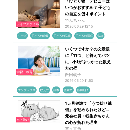
「ひとり寝」デビューは
いつがおすすめ？ 子ども
の自立を促すポイント
でんちゃん
ライフスタイル
2026.06.29 12:15
リーズ
子どもの成長
子どもの発達
子どもの睡眠
悩み
いくつですか？の文章題
に「11つ」と答えてバツ
に…小1がぶつかった数え
方の壁
学習・教育
飯田朝子
2026.06.29 11:50
エンブックス
数え方
絵本
語彙力
飯田朝子
1ヵ月健診で「うつ伏せ練
習」を勧められたけど…
元会社員・転生赤ちゃん
本・遊び
の心が折れた理由
茶々京色