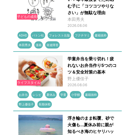
む子に「コツコツやりな
さい」が無駄な理由
子どもの成長
本田秀夫
2026.08.06
ADHD
バトン社
フォレスト出版
フクチマミ
書籍抜粋
本田秀夫
漫画
発達障害
学童弁当を乗り切れ！疲
れないお弁当作り5つのコ
ツ＆安全対策の基本
野上優佳子
ライフスタイル
2026.08.06
お弁当
レシピ
夏休み
学童
小学館
書籍抜粋
野上優佳子
長期休暇
浮き輪のまま転覆、砂で
火傷も...夏休み前に親が
知るべき海のヒヤリハッ