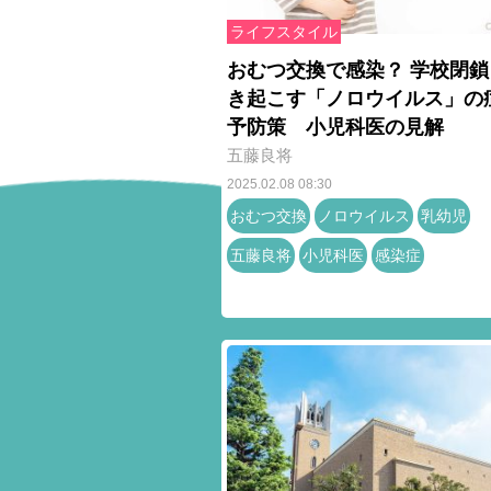
ライフスタイル
おむつ交換で感染？ 学校閉鎖
き起こす「ノロウイルス」の
予防策 小児科医の見解
五藤良将
2025.02.08 08:30
おむつ交換
ノロウイルス
乳幼児
五藤良将
小児科医
感染症