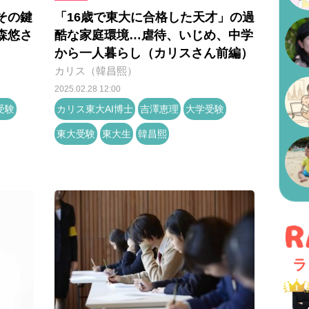
その鍵
「16歳で東大に合格した天才」の過
森悠さ
酷な家庭環境…虐待、いじめ、中学
から一人暮らし（カリスさん前編）
カリス（韓昌熙）
2025.02.28 12:00
受験
カリス東大AI博士
吉澤恵理
大学受験
東大受験
東大生
韓昌熙
ラ