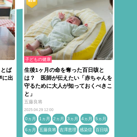
子どもの健康
ことば
生後1ヶ月の命を奪った百日咳と
声に出
は？ 医師が伝えたい「赤ちゃんを
守るために大人が知っておくべきこ
と」
五藤良将
2025.04.29 12:00
0ヵ月
1ヵ月
2ヵ月
3ヵ月
4ヵ月
5ヵ月
6ヵ月
五藤良将
吉澤恵理
感染症
百日咳