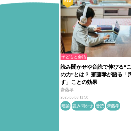
子どもと会話
読み聞かせや音読で伸びる“
の力”とは？ 齋藤孝が語る「
す」ことの効果
齋藤孝
2025.05.08 11:50
暗誦
読み聞かせ
音読
齋藤孝