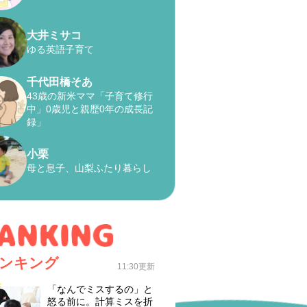
大井ミサコ
ゆる英語子育て
千代田橋そあ
43歳の新米ママ「子育て修行
中」0歳児と親歴0年の成長記
録」
小栗
母と息子、山梨ふたり暮らし
ンキング
11:30更新
「なんでミスするの」と
怒る前に。計算ミスを折