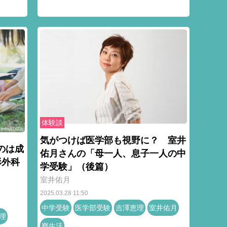
体験談
気がつけば医学部も視野に？ 室井
のは成
佑月さんの「母一人、息子一人の中
形外科
学受験」（後篇）
室井佑月
2025.03.28 11:50
中学受験
医学部受験
吉澤恵理
室井佑月
理
寮生活