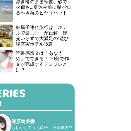
浮き輪のまま転覆、砂で
火傷も...夏休み前に親が知
るべき海のヒヤリハット
結局子連れ旅行は「ホテ
ルで楽しむ」が正解 観
光いらずで大満足の“遊び
場充実ホテル”5選
読書感想文は「あなう
め」でできる！ 10分で作
文が完成するテンプレと
は？
載
河原崎美香
もしかしてうちの子、発達障害!?