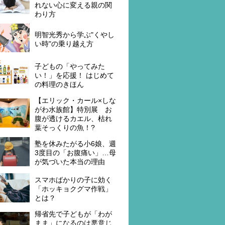
れない心に変える親の関
わり方
明智光秀から学ぶ"くやし
い時"の乗り越え方
子どもの「やってみた
い！」を応援！ はじめて
の料理のきほん
【エリック・カール×しな
がわ水族館】特別展 お
腹が透けるカエル、枯れ
葉そっくりの魚！?
塾を休みたがる小6娘、週
3度目の「お腹痛い」…母
が気づいた本当の理由
スマホばかりの子に効く
「ホッキョクグマ作戦」
とは？
帰省先で子どもが「わが
まま」になるのは悪意じ