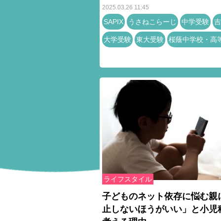
2025.03.26 11:45
SAPIX
うさねこらーじ
中学受験
吉
大学受験
東大受験
桜蔭中学校・高
ライフスタイル
子どものネット依存に悩む親
止しないほうがいい」と小児