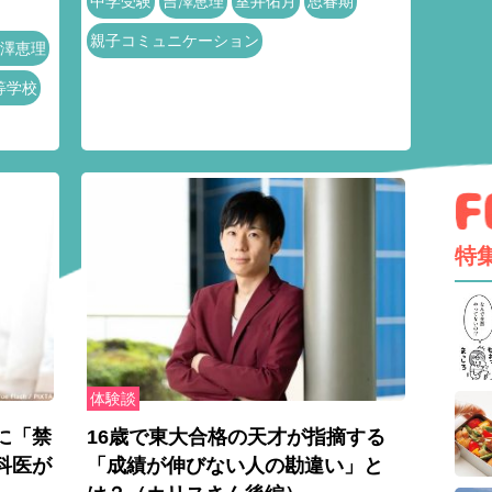
中学受験
吉澤恵理
室井佑月
思春期
親子コミュニケーション
澤恵理
等学校
特
体験談
に「禁
16歳で東大合格の天才が指摘する
科医が
「成績が伸びない人の勘違い」と