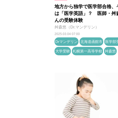
地方から独学で医学部合格、
は「医学英語」？ 医師・舛
んの受験体験
舛森悠（Dr.マンデリン）
2025.03.04 07:00
Drマンデリン
北海道函館市
医学部
大学受験
札幌第一高等学校
舛森悠