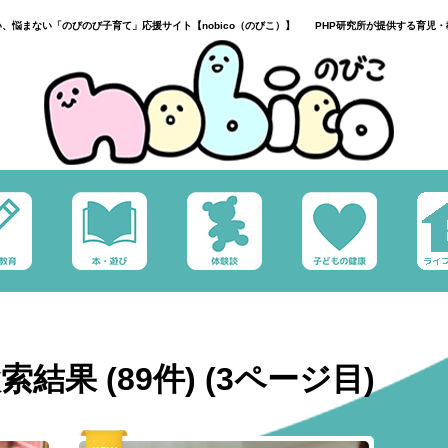
い、悩まない「のびのび子育て」応援サイト【nobico（のびこ）】 PHP研究所が提供する育児・
果 (89件) (3ページ目)