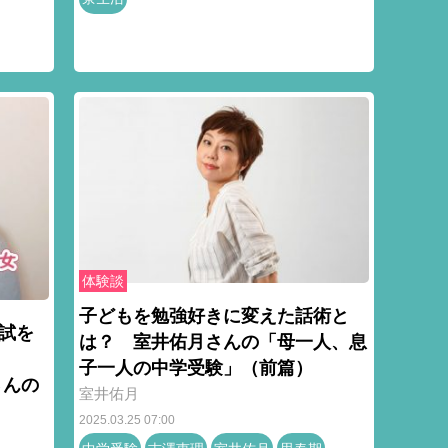
体験談
子どもを勉強好きに変えた話術と
試を
は？ 室井佑月さんの「母一人、息
子一人の中学受験」（前篇）
さんの
室井佑月
2025.03.25 07:00