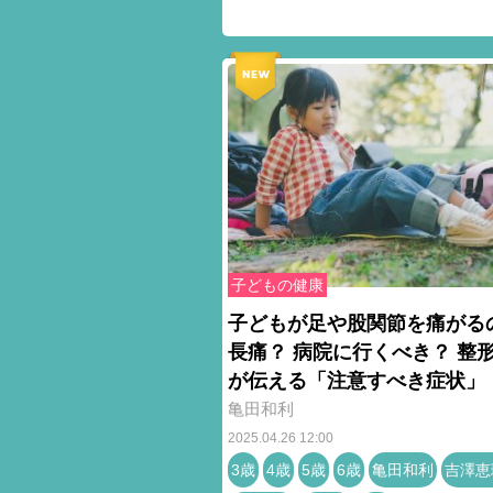
子どもの健康
子どもが足や股関節を痛がる
長痛？ 病院に行くべき？ 整
が伝える「注意すべき症状」
亀田和利
2025.04.26 12:00
3歳
4歳
5歳
6歳
亀田和利
吉澤恵