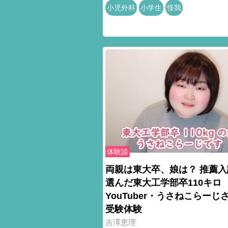
小児外科
小学生
怪我
体験談
両親は東大卒、娘は？ 推薦入
選んだ東大工学部卒110キロ
YouTuber・うさねこらーじ
受験体験
吉澤恵理