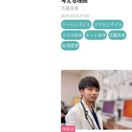
考える理由
五藤良将
2025.03.15 07:00
ゲームと子ども
スマホと子ども
スマホ依存
ネット依存
五藤良将
吉澤恵理
体験談