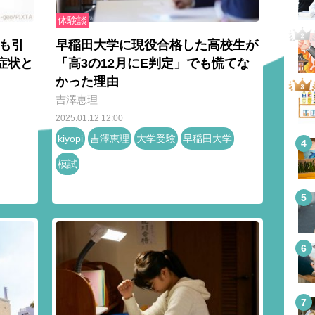
体験談
も引
早稲田大学に現役合格した高校生が
症状と
「高3の12月にE判定」でも慌てな
かった理由
吉澤恵理
2025.01.12 12:00
kiyopi
吉澤恵理
大学受験
早稲田大学
模試