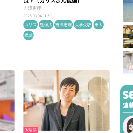
は？（カリスさん後編）
吉澤恵理
2025.03.04 11:50
カリス
勉強法
吉澤恵理
大学受験
東大
模試
連
体験談