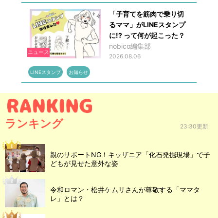
「子育てを筋肉で乗り切
るママ」がLINEスタンプ
に!? って何が起こった？
nobico編集部
ニュース
2026.08.06
LINEスタンプ
お知らせ
ランキング
23:30更新
親のサポートNG！キッザニア「化石発掘現場」で子
どもが見せた意外な姿
令和ロマン・松井ケムリさんが尊敬する「ママタ
レ」とは？