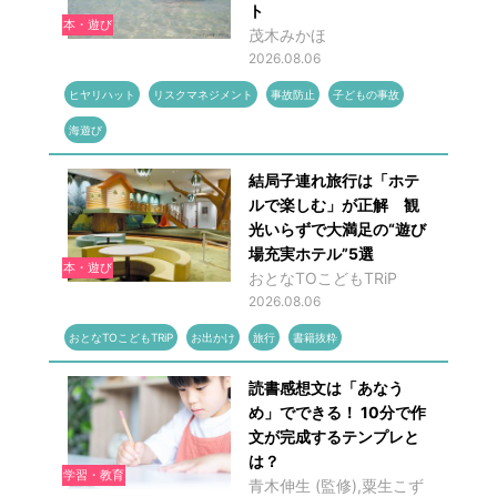
ト
本・遊び
茂木みかほ
2026.08.06
ヒヤリハット
リスクマネジメント
事故防止
子どもの事故
海遊び
結局子連れ旅行は「ホテ
ルで楽しむ」が正解 観
光いらずで大満足の“遊び
場充実ホテル”5選
本・遊び
おとなTOこどもTRiP
2026.08.06
おとなTOこどもTRiP
お出かけ
旅行
書籍抜粋
読書感想文は「あなう
め」でできる！ 10分で作
文が完成するテンプレと
は？
学習・教育
青木伸生 (監修),粟生こず