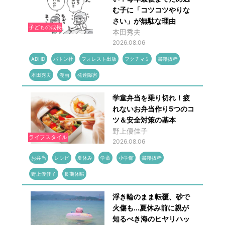
む子に「コツコツやりな
さい」が無駄な理由
子どもの成長
本田秀夫
2026.08.06
ADHD
バトン社
フォレスト出版
フクチマミ
書籍抜粋
本田秀夫
漫画
発達障害
学童弁当を乗り切れ！疲
れないお弁当作り5つのコ
ツ＆安全対策の基本
野上優佳子
ライフスタイル
2026.08.06
お弁当
レシピ
夏休み
学童
小学館
書籍抜粋
野上優佳子
長期休暇
浮き輪のまま転覆、砂で
火傷も...夏休み前に親が
知るべき海のヒヤリハッ