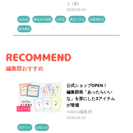
え (著)
2026.08.06
Gakken
夏休みの宿題
小学生
粟生こずえ
読書感想文
青木伸生
編集部おすすめ
公式ショップOPEN！
編集部発「あったらいい
な」を形にした3アイテム
が登場
ニュース
nobico編集部
2026.08.06
ECサイト
お知らせ