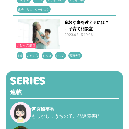
いたずら
リーズ
子どもの成長
子どもの脳
親子コミュニケーション
危険な事を教えるには？
～子育て相談室
2023.03.15 19:08
子どもの成長
1歳
いたずら
しつけ
叱り方
斉藤孝子
連載
河原崎美香
もしかしてうちの子、発達障害!?