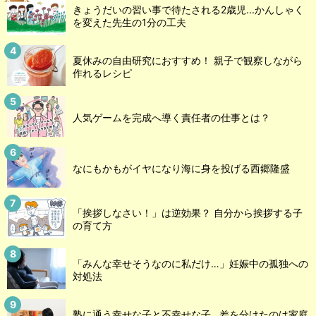
きょうだいの習い事で待たされる2歳児...かんしゃく
を変えた先生の1分の工夫
夏休みの自由研究におすすめ！ 親子で観察しながら
作れるレシピ
人気ゲームを完成へ導く責任者の仕事とは？
なにもかもがイヤになり海に身を投げる西郷隆盛
「挨拶しなさい！」は逆効果？ 自分から挨拶する子
の育て方
「みんな幸せそうなのに私だけ…」妊娠中の孤独への
対処法
塾に通う幸せな子と不幸せな子…差を分けたのは家庭