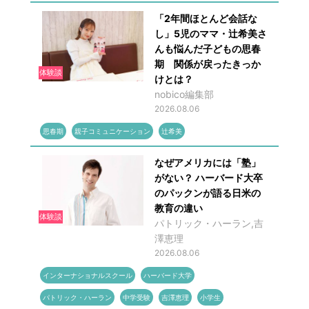
「2年間ほとんど会話な
し」5児のママ・辻希美さ
んも悩んだ子どもの思春
期 関係が戻ったきっか
体験談
けとは？
nobico編集部
2026.08.06
思春期
親子コミュニケーション
辻希美
なぜアメリカには「塾」
がない？ ハーバード大卒
のパックンが語る日米の
教育の違い
体験談
パトリック・ハーラン,吉
澤恵理
2026.08.06
インターナショナルスクール
ハーバード大学
パトリック・ハーラン
中学受験
吉澤恵理
小学生