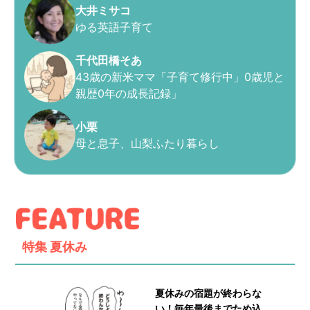
大井ミサコ
ゆる英語子育て
千代田橋そあ
43歳の新米ママ「子育て修行中」0歳児と
親歴0年の成長記録」
小栗
母と息子、山梨ふたり暮らし
特集
夏休み
夏休みの宿題が終わらな
い！毎年最後までため込