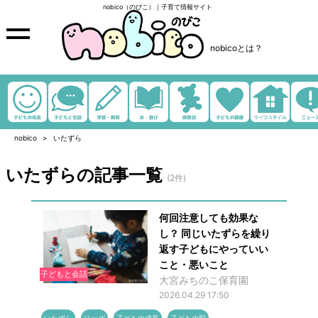
nobico（のびこ）｜子育て情報サイト
nobicoとは？
nobico
いたずら
いたずらの記事一覧
(2件)
何回注意しても効果な
し？ 同じいたずらを繰り
返す子どもにやっていい
こと・悪いこと
子どもと会話
大宮みちのこ保育園
2026.04.29 17:50