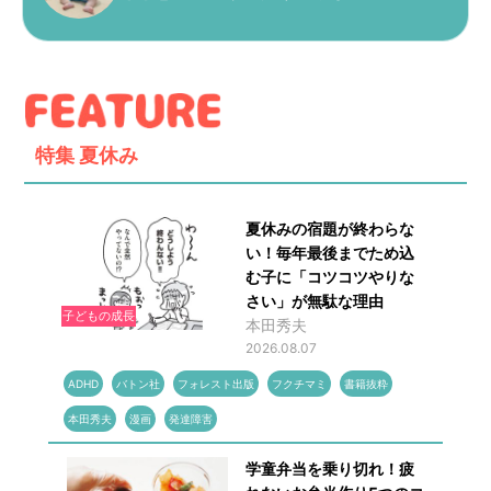
特集
夏休み
夏休みの宿題が終わらな
い！毎年最後までため込
む子に「コツコツやりな
さい」が無駄な理由
子どもの成長
本田秀夫
2026.08.07
ADHD
バトン社
フォレスト出版
フクチマミ
書籍抜粋
本田秀夫
漫画
発達障害
学童弁当を乗り切れ！疲