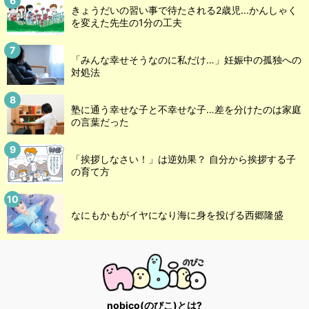
きょうだいの習い事で待たされる2歳児...かんしゃく
を変えた先生の1分の工夫
「みんな幸せそうなのに私だけ…」妊娠中の孤独への
対処法
塾に通う幸せな子と不幸せな子…差を分けたのは家庭
の言葉だった
「挨拶しなさい！」は逆効果？ 自分から挨拶する子
の育て方
なにもかもがイヤになり海に身を投げる西郷隆盛
nobico(のびこ)とは?