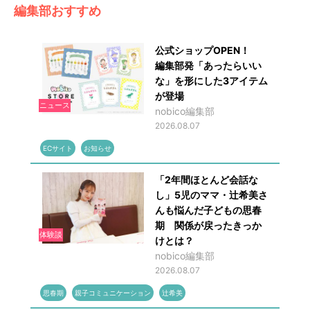
編集部おすすめ
公式ショップOPEN！
編集部発「あったらいい
な」を形にした3アイテム
が登場
ニュース
nobico編集部
2026.08.07
ECサイト
お知らせ
「2年間ほとんど会話な
し」5児のママ・辻希美さ
んも悩んだ子どもの思春
期 関係が戻ったきっか
体験談
けとは？
nobico編集部
2026.08.07
思春期
親子コミュニケーション
辻希美