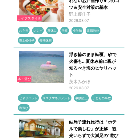
れないお弁当作り5つのコ
ツ＆安全対策の基本
野上優佳子
ライフスタイル
2026.08.07
お弁当
レシピ
夏休み
学童
小学館
書籍抜粋
野上優佳子
長期休暇
浮き輪のまま転覆、砂で
火傷も...夏休み前に親が
知るべき海のヒヤリハッ
ト
本・遊び
茂木みかほ
2026.08.07
ヒヤリハット
リスクマネジメント
事故防止
子どもの事故
海遊び
結局子連れ旅行は「ホテ
ルで楽しむ」が正解 観
光いらずで大満足の“遊び