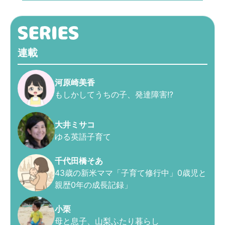
連載
河原崎美香
もしかしてうちの子、発達障害!?
大井ミサコ
ゆる英語子育て
千代田橋そあ
43歳の新米ママ「子育て修行中」0歳児と
親歴0年の成長記録」
小栗
母と息子、山梨ふたり暮らし