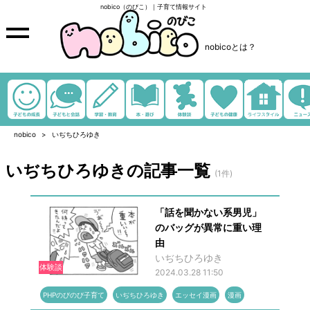
nobico（のびこ）｜子育て情報サイト
nobicoとは？
nobico
いぢちひろゆき
いぢちひろゆきの記事一覧
(1件)
「話を聞かない系男児」
のバッグが異常に重い理
由
いぢちひろゆき
体験談
2024.03.28 11:50
PHPのびのび子育て
いぢちひろゆき
エッセイ漫画
漫画