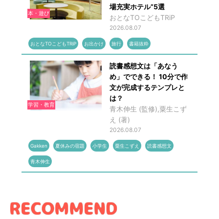
場充実ホテル”5選
本・遊び
おとなTOこどもTRiP
2026.08.07
おとなTOこどもTRiP
お出かけ
旅行
書籍抜粋
読書感想文は「あなう
め」でできる！ 10分で作
文が完成するテンプレと
は？
学習・教育
青木伸生 (監修),粟生こず
え (著)
2026.08.07
Gakken
夏休みの宿題
小学生
粟生こずえ
読書感想文
青木伸生