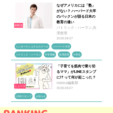
なぜアメリカには「塾」
がない？ ハーバード大卒
のパックンが語る日米の
教育の違い
体験談
パトリック・ハーラン,吉
澤恵理
2026.08.07
インターナショナルスクール
ハーバード大学
パトリック・ハーラン
中学受験
吉澤恵理
小学生
「子育てを筋肉で乗り切
るママ」がLINEスタンプ
に!? って何が起こった？
nobico編集部
ニュース
2026.08.07
LINEスタンプ
お知らせ