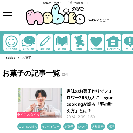
nobico（のびこ）｜子育て情報サイト
nobicoとは？
nobico
お菓子
お菓子の記事一覧
(2件)
趣味のお菓子作りでフォ
ロワー295万人に syun
cookingが語る「夢の叶
え方」とは？
ライフスタイル
2024.12.09 11:50
syun cooking
インタビュー
お菓子
レシピ
大和書房
料理