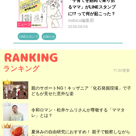
「子育てを筋肉で乗り切
るママ」がLINEスタンプ
に!? って何が起こった？
nobico編集部
ニュース
2026.08.06
LINEスタンプ
お知らせ
ランキング
11:30更新
親のサポートNG！キッザニア「化石発掘現場」で子
どもが見せた意外な姿
令和ロマン・松井ケムリさんが尊敬する「ママタ
レ」とは？
夏休みの自由研究におすすめ！ 親子で観察しながら