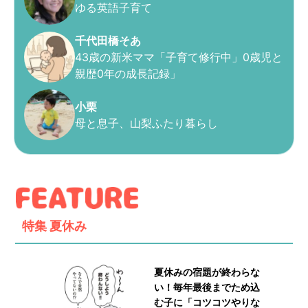
ゆる英語子育て
千代田橋そあ
43歳の新米ママ「子育て修行中」0歳児と
親歴0年の成長記録」
小栗
母と息子、山梨ふたり暮らし
特集
夏休み
夏休みの宿題が終わらな
い！毎年最後までため込
む子に「コツコツやりな