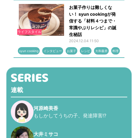
お菓子作りは難しくな
い！ syun cookingが発
信する「材料４つまで・
常識やぶりレシピ」の誕
ライフスタイル
生秘話
2024.12.04 11:50
syun cooking
インタビュー
お菓子
レシピ
大和書房
料理
連載
河原崎美香
もしかしてうちの子、発達障害!?
大井ミサコ