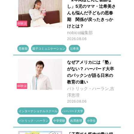
し」5児のママ・辻希美さ
んも悩んだ子どもの思春
期 関係が戻ったきっか
体験談
けとは？
nobico編集部
2026.08.06
思春期
親子コミュニケーション
辻希美
なぜアメリカには「塾」
がない？ ハーバード大卒
のパックンが語る日米の
教育の違い
体験談
パトリック・ハーラン,吉
澤恵理
2026.08.06
インターナショナルスクール
ハーバード大学
パトリック・ハーラン
中学受験
吉澤恵理
小学生