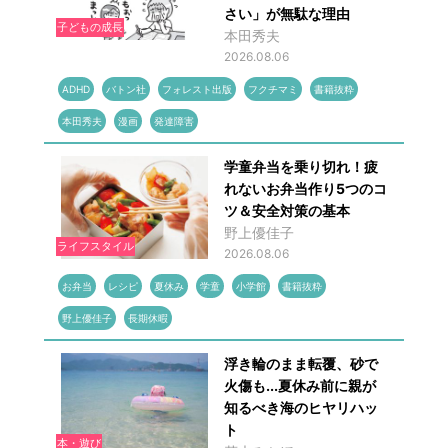
さい」が無駄な理由
子どもの成長
本田秀夫
2026.08.06
ADHD
バトン社
フォレスト出版
フクチマミ
書籍抜粋
本田秀夫
漫画
発達障害
学童弁当を乗り切れ！疲
れないお弁当作り5つのコ
ツ＆安全対策の基本
野上優佳子
ライフスタイル
2026.08.06
お弁当
レシピ
夏休み
学童
小学館
書籍抜粋
野上優佳子
長期休暇
浮き輪のまま転覆、砂で
火傷も...夏休み前に親が
知るべき海のヒヤリハッ
ト
本・遊び