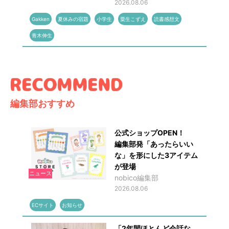
2026.08.06
Gakken
夏休みの宿題
小学生
粟生こずえ
読書感想文
青木伸生
編集部おすすめ
公式ショップOPEN！
編集部発「あったらいい
な」を形にした3アイテム
が登場
ニュース
nobico編集部
2026.08.06
ECサイト
お知らせ
「2年間ほとんど会話な