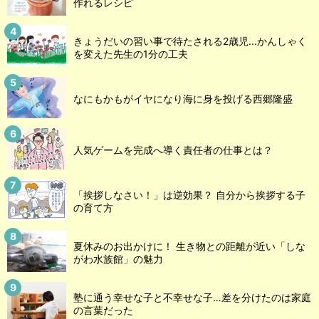
作れるレシピ
きょうだいの習い事で待たされる2歳児...かんしゃく
を変えた先生の1分の工夫
なにもかもがイヤになり海に身を投げる西郷隆盛
人気ゲームを完成へ導く責任者の仕事とは？
「挨拶しなさい！」は逆効果？ 自分から挨拶する子
の育て方
夏休みのお出かけに！ 生き物との距離が近い「しな
がわ水族館」の魅力
塾に通う幸せな子と不幸せな子…差を分けたのは家庭
の言葉だった