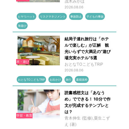
茂木みかほ
2026.08.06
ヒヤリハット
リスクマネジメント
事故防止
子どもの事故
海遊び
結局子連れ旅行は「ホテ
ルで楽しむ」が正解 観
光いらずで大満足の“遊び
場充実ホテル”5選
本・遊び
おとなTOこどもTRiP
2026.08.06
おとなTOこどもTRiP
お出かけ
旅行
書籍抜粋
読書感想文は「あなう
め」でできる！ 10分で作
文が完成するテンプレと
は？
学習・教育
青木伸生 (監修),粟生こず
え (著)