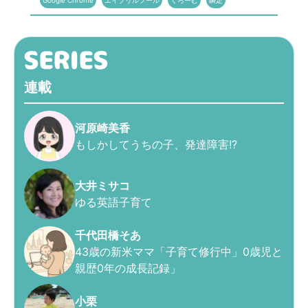
Google Chrome
エイプリルフール
くろーむ
瞬足
連載
河原崎美香
もしかしてうちの子、発達障害!?
大井ミサコ
ゆる英語子育て
千代田橋そあ
43歳の新米ママ「子育て修行中」0歳児と
親歴0年の成長記録」
小栗