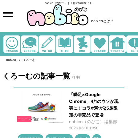
nobico（のびこ）｜子育て情報サイト
nobicoとは？
nobico
くろーむ
くろーむの記事一覧
(1件)
「瞬足×Google
Chrome」4/1のウソが現
実に！コラボ靴が25足限
定の非売品で登場
ニュース
nobico（のびこ）編集部
2026.06.10 11:50