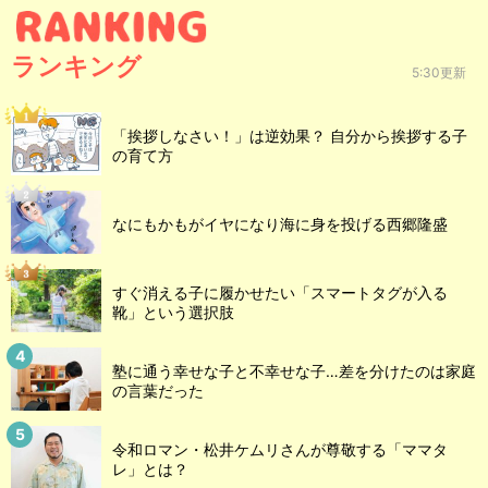
ランキング
5:30更新
「挨拶しなさい！」は逆効果？ 自分から挨拶する子
の育て方
なにもかもがイヤになり海に身を投げる西郷隆盛
すぐ消える子に履かせたい「スマートタグが入る
靴」という選択肢
塾に通う幸せな子と不幸せな子…差を分けたのは家庭
の言葉だった
令和ロマン・松井ケムリさんが尊敬する「ママタ
レ」とは？