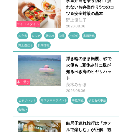
学童弁当を乗り切れ！疲
れないお弁当作り5つのコ
ツ＆安全対策の基本
野上優佳子
ライフスタイル
2026.08.06
お弁当
レシピ
夏休み
学童
小学館
書籍抜粋
野上優佳子
長期休暇
浮き輪のまま転覆、砂で
火傷も...夏休み前に親が
知るべき海のヒヤリハッ
ト
本・遊び
茂木みかほ
2026.08.06
ヒヤリハット
リスクマネジメント
事故防止
子どもの事故
海遊び
結局子連れ旅行は「ホテ
ルで楽しむ」が正解 観