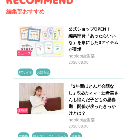
編集部おすすめ
公式ショップOPEN！
編集部発「あったらいい
な」を形にした3アイテム
が登場
ニュース
nobico編集部
2026.08.06
ECサイト
お知らせ
「2年間ほとんど会話な
し」5児のママ・辻希美さ
んも悩んだ子どもの思春
期 関係が戻ったきっか
体験談
けとは？
nobico編集部
2026.08.06
思春期
親子コミュニケーション
辻希美