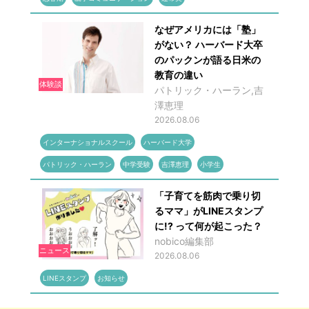
なぜアメリカには「塾」
がない？ ハーバード大卒
のパックンが語る日米の
教育の違い
体験談
パトリック・ハーラン,吉
澤恵理
2026.08.06
インターナショナルスクール
ハーバード大学
パトリック・ハーラン
中学受験
吉澤恵理
小学生
「子育てを筋肉で乗り切
るママ」がLINEスタンプ
に!? って何が起こった？
nobico編集部
ニュース
2026.08.06
LINEスタンプ
お知らせ