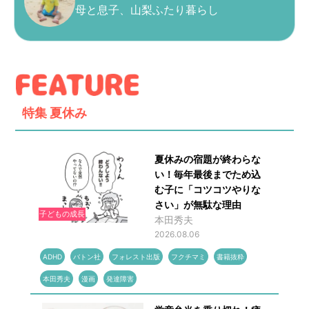
母と息子、山梨ふたり暮らし
特集
夏休み
夏休みの宿題が終わらな
い！毎年最後までため込
む子に「コツコツやりな
さい」が無駄な理由
子どもの成長
本田秀夫
2026.08.06
ADHD
バトン社
フォレスト出版
フクチマミ
書籍抜粋
本田秀夫
漫画
発達障害