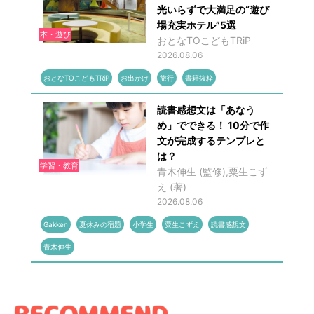
光いらずで大満足の“遊び
場充実ホテル”5選
本・遊び
おとなTOこどもTRiP
2026.08.06
おとなTOこどもTRiP
お出かけ
旅行
書籍抜粋
読書感想文は「あなう
め」でできる！ 10分で作
文が完成するテンプレと
は？
学習・教育
青木伸生 (監修),粟生こず
え (著)
2026.08.06
Gakken
夏休みの宿題
小学生
粟生こずえ
読書感想文
青木伸生