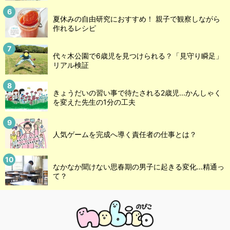
夏休みの自由研究におすすめ！ 親子で観察しながら
作れるレシピ
代々木公園で6歳児を見つけられる？「見守り瞬足」
リアル検証
きょうだいの習い事で待たされる2歳児...かんしゃく
を変えた先生の1分の工夫
人気ゲームを完成へ導く責任者の仕事とは？
なかなか聞けない思春期の男子に起きる変化…精通っ
て？