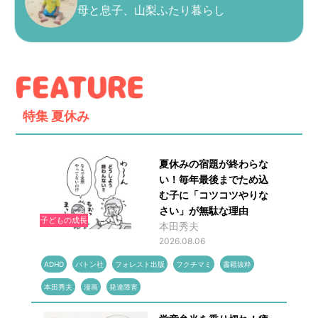
母と息子、山梨ふたり暮らし
特集
夏休み
夏休みの宿題が終わらな
い！毎年最後までため込
む子に「コツコツやりな
さい」が無駄な理由
子どもの成長
本田秀夫
2026.08.06
ADHD
バトン社
フォレスト出版
フクチマミ
書籍抜粋
本田秀夫
漫画
発達障害