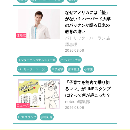
なぜアメリカには「塾」
がない？ ハーバード大卒
のパックンが語る日米の
教育の違い
体験談
パトリック・ハーラン,吉
澤恵理
2026.08.06
インターナショナルスクール
ハーバード大学
パトリック・ハーラン
中学受験
吉澤恵理
小学生
「子育てを筋肉で乗り切
るママ」がLINEスタンプ
に!? って何が起こった？
nobico編集部
ニュース
2026.08.06
LINEスタンプ
お知らせ