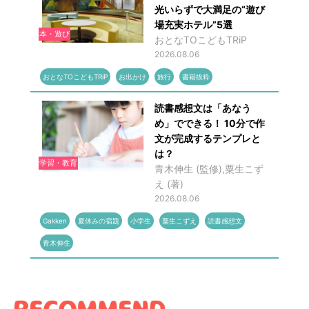
光いらずで大満足の“遊び
場充実ホテル”5選
本・遊び
おとなTOこどもTRiP
2026.08.06
おとなTOこどもTRiP
お出かけ
旅行
書籍抜粋
読書感想文は「あなう
め」でできる！ 10分で作
文が完成するテンプレと
は？
学習・教育
青木伸生 (監修),粟生こず
え (著)
2026.08.06
Gakken
夏休みの宿題
小学生
粟生こずえ
読書感想文
青木伸生