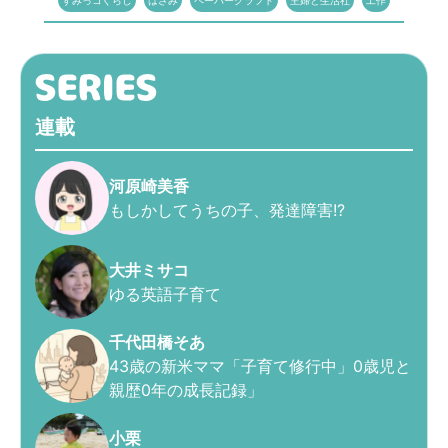
すみっコぐらし
はさみ
ペーパークラフト
主婦と生活社
工作
連載
河原崎美香
もしかしてうちの子、発達障害!?
大井ミサコ
ゆる英語子育て
千代田橋そあ
43歳の新米ママ「子育て修行中」0歳児と
親歴0年の成長記録」
小栗