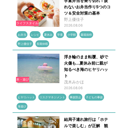
学童弁当を乗り切れ！疲
れないお弁当作り5つのコ
ツ＆安全対策の基本
野上優佳子
ライフスタイル
2026.08.06
お弁当
レシピ
夏休み
学童
小学館
書籍抜粋
野上優佳子
長期休暇
浮き輪のまま転覆、砂で
火傷も...夏休み前に親が
知るべき海のヒヤリハッ
ト
本・遊び
茂木みかほ
2026.08.06
ヒヤリハット
リスクマネジメント
事故防止
子どもの事故
海遊び
結局子連れ旅行は「ホテ
ルで楽しむ」が正解 観