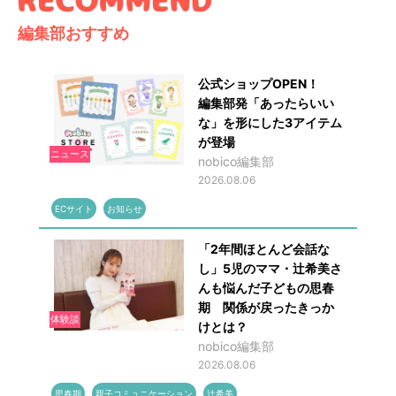
編集部おすすめ
公式ショップOPEN！
編集部発「あったらいい
な」を形にした3アイテム
が登場
ニュース
nobico編集部
2026.08.06
ECサイト
お知らせ
「2年間ほとんど会話な
し」5児のママ・辻希美さ
んも悩んだ子どもの思春
期 関係が戻ったきっか
体験談
けとは？
nobico編集部
2026.08.06
思春期
親子コミュニケーション
辻希美