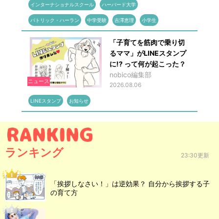
インターナショナルスクール
ハーバード大学
パトリック・ハーラン
中学受験
吉澤恵理
小学生
「子育てを筋肉で乗り切
るママ」がLINEスタンプ
に!? って何が起こった？
nobico編集部
ニュース
2026.08.06
LINEスタンプ
お知らせ
ランキング
23:30更新
「挨拶しなさい！」は逆効果？ 自分から挨拶する子
の育て方