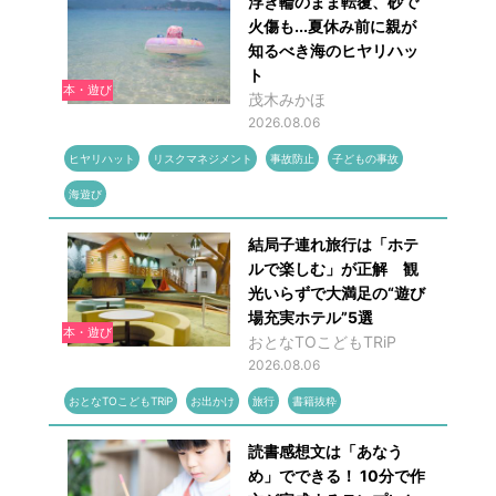
浮き輪のまま転覆、砂で
火傷も...夏休み前に親が
知るべき海のヒヤリハッ
ト
本・遊び
茂木みかほ
2026.08.06
ヒヤリハット
リスクマネジメント
事故防止
子どもの事故
海遊び
結局子連れ旅行は「ホテ
ルで楽しむ」が正解 観
光いらずで大満足の“遊び
場充実ホテル”5選
本・遊び
おとなTOこどもTRiP
2026.08.06
おとなTOこどもTRiP
お出かけ
旅行
書籍抜粋
読書感想文は「あなう
め」でできる！ 10分で作