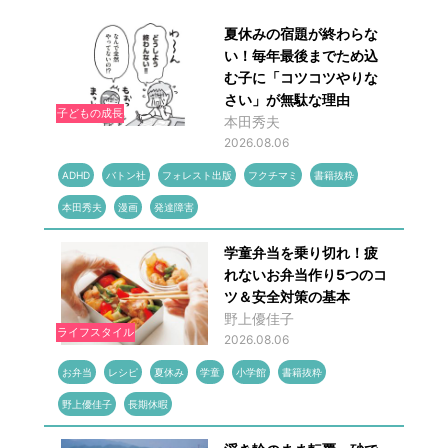
夏休みの宿題が終わらな
い！毎年最後までため込
む子に「コツコツやりな
さい」が無駄な理由
子どもの成長
本田秀夫
2026.08.06
ADHD
バトン社
フォレスト出版
フクチマミ
書籍抜粋
本田秀夫
漫画
発達障害
学童弁当を乗り切れ！疲
れないお弁当作り5つのコ
ツ＆安全対策の基本
野上優佳子
ライフスタイル
2026.08.06
お弁当
レシピ
夏休み
学童
小学館
書籍抜粋
野上優佳子
長期休暇