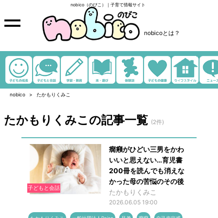
nobico（のびこ）｜子育て情報サイト
nobicoとは？
nobico
たかもりくみこ
たかもりくみこの記事一覧
(2件)
癇癪がひどい三男をかわ
いいと思えない…育児書
200冊を読んでも消えな
かった母の苦悩のその後
子どもと会話
たかもりくみこ
2026.06.05 19:00