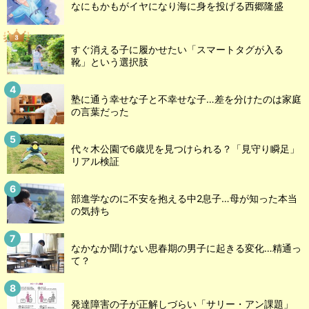
なにもかもがイヤになり海に身を投げる西郷隆盛
すぐ消える子に履かせたい「スマートタグが入る
靴」という選択肢
塾に通う幸せな子と不幸せな子…差を分けたのは家庭
の言葉だった
代々木公園で6歳児を見つけられる？「見守り瞬足」
リアル検証
部進学なのに不安を抱える中2息子…母が知った本当
の気持ち
なかなか聞けない思春期の男子に起きる変化…精通っ
て？
発達障害の子が正解しづらい「サリー・アン課題」