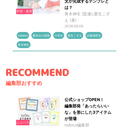
文が完成するテンプレと
は？
学習・教育
青木伸生 (監修),粟生こず
え (著)
2026.08.06
Gakken
夏休みの宿題
小学生
粟生こずえ
読書感想文
青木伸生
編集部おすすめ
公式ショップOPEN！
編集部発「あったらいい
な」を形にした3アイテム
が登場
ニュース
nobico編集部