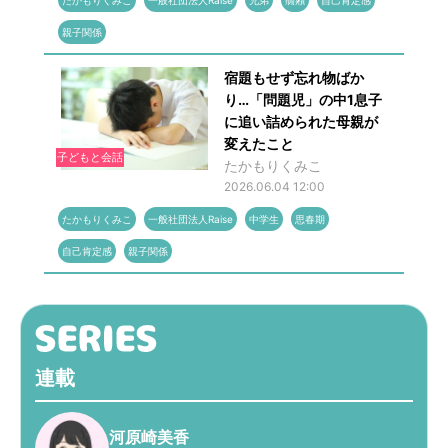
たかもりくみこ
一般社団法人Raise
兄弟
癇癪
自己肯定感
親子関係
宿題もせず忘れ物ばか
り…「問題児」の中1息子
に追い詰められた母親が
変えたこと
子どもと会話
たかもりくみこ
2026.06.04 12:00
たかもりくみこ
一般社団法人Raise
中学生
思春期
自己肯定感
親子関係
連載
河原崎美香