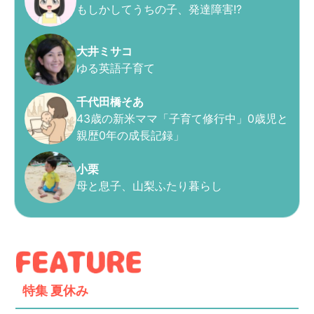
もしかしてうちの子、発達障害!?
大井ミサコ
ゆる英語子育て
千代田橋そあ
43歳の新米ママ「子育て修行中」0歳児と
親歴0年の成長記録」
小栗
母と息子、山梨ふたり暮らし
特集
夏休み