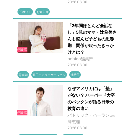
2026.08.06
ECサイト
お知らせ
「2年間ほとんど会話な
し」5児のママ・辻希美さ
んも悩んだ子どもの思春
期 関係が戻ったきっか
体験談
けとは？
nobico編集部
2026.08.06
思春期
親子コミュニケーション
辻希美
なぜアメリカには「塾」
がない？ ハーバード大卒
のパックンが語る日米の
教育の違い
体験談
パトリック・ハーラン,吉
澤恵理
2026.08.06