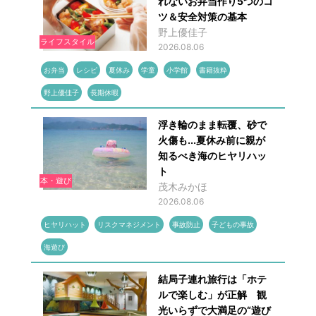
れないお弁当作り5つのコ
ツ＆安全対策の基本
野上優佳子
ライフスタイル
2026.08.06
お弁当
レシピ
夏休み
学童
小学館
書籍抜粋
野上優佳子
長期休暇
浮き輪のまま転覆、砂で
火傷も...夏休み前に親が
知るべき海のヒヤリハッ
ト
本・遊び
茂木みかほ
2026.08.06
ヒヤリハット
リスクマネジメント
事故防止
子どもの事故
海遊び
結局子連れ旅行は「ホテ
ルで楽しむ」が正解 観
光いらずで大満足の“遊び