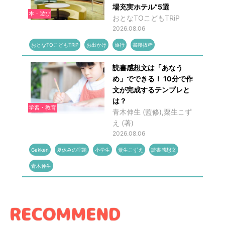
場充実ホテル”5選
本・遊び
おとなTOこどもTRiP
2026.08.06
おとなTOこどもTRiP
お出かけ
旅行
書籍抜粋
読書感想文は「あなう
め」でできる！ 10分で作
文が完成するテンプレと
は？
学習・教育
青木伸生 (監修),粟生こず
え (著)
2026.08.06
Gakken
夏休みの宿題
小学生
粟生こずえ
読書感想文
青木伸生