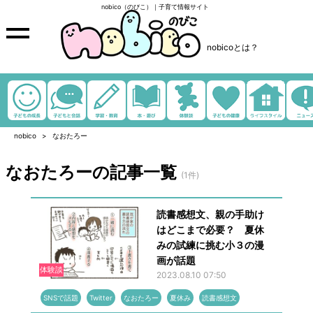
nobico（のびこ）｜子育て情報サイト
nobicoとは？
nobico
なおたろー
なおたろーの記事一覧
(1件)
読書感想文、親の手助け
はどこまで必要？ 夏休
みの試練に挑む小３の漫
画が話題
体験談
2023.08.10 07:50
SNSで話題
Twitter
なおたろー
夏休み
読書感想文