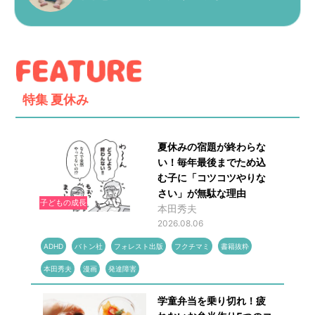
特集
夏休み
夏休みの宿題が終わらな
い！毎年最後までため込
む子に「コツコツやりな
さい」が無駄な理由
子どもの成長
本田秀夫
2026.08.06
ADHD
バトン社
フォレスト出版
フクチマミ
書籍抜粋
本田秀夫
漫画
発達障害
学童弁当を乗り切れ！疲