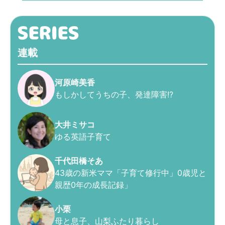
連載
河原崎美香
もしかしてうちの子、発達障害!?
大井ミサコ
ゆる英語子育て
千代田橋そあ
43歳の新米ママ「子育て修行中」0歳児と
親歴0年の成長記録」
小栗
母と息子、山梨ふたり暮らし