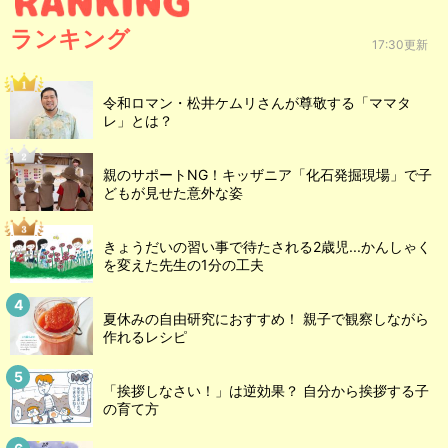
ランキング
17:30更新
令和ロマン・松井ケムリさんが尊敬する「ママタ
レ」とは？
親のサポートNG！キッザニア「化石発掘現場」で子
どもが見せた意外な姿
きょうだいの習い事で待たされる2歳児...かんしゃく
を変えた先生の1分の工夫
夏休みの自由研究におすすめ！ 親子で観察しながら
作れるレシピ
「挨拶しなさい！」は逆効果？ 自分から挨拶する子
の育て方