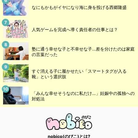
なにもかもがイヤになり海に身を投げる西郷隆盛
人気ゲームを完成へ導く責任者の仕事とは？
塾に通う幸せな子と不幸せな子…差を分けたのは家庭
の言葉だった
すぐ消える子に履かせたい「スマートタグが入る
靴」という選択肢
「みんな幸せそうなのに私だけ…」妊娠中の孤独への
対処法
nobico(のびこ)とは?