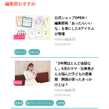
編集部おすすめ
公式ショップOPEN！
編集部発「あったらいい
な」を形にした3アイテム
が登場
ニュース
nobico編集部
2026.08.06
ECサイト
お知らせ
「2年間ほとんど会話な
し」5児のママ・辻希美さ
んも悩んだ子どもの思春
期 関係が戻ったきっか
体験談
けとは？
nobico編集部
2026.08.06
思春期
親子コミュニケーション
辻希美