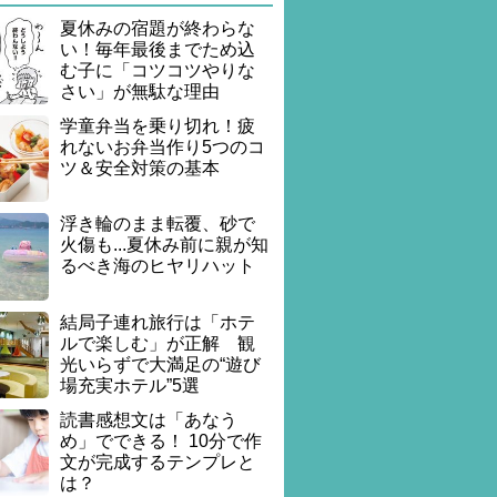
夏休みの宿題が終わらな
い！毎年最後までため込
む子に「コツコツやりな
さい」が無駄な理由
学童弁当を乗り切れ！疲
れないお弁当作り5つのコ
ツ＆安全対策の基本
浮き輪のまま転覆、砂で
火傷も...夏休み前に親が知
るべき海のヒヤリハット
結局子連れ旅行は「ホテ
ルで楽しむ」が正解 観
光いらずで大満足の“遊び
場充実ホテル”5選
読書感想文は「あなう
め」でできる！ 10分で作
文が完成するテンプレと
は？