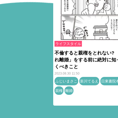
ライフスタイル
不倫すると親権をとれない? 
れ離婚」をする前に絶対に知
くべきこと
2023.08.30 11:50
ふじいまさこ
新川てるえ
日東書院
親権
離婚