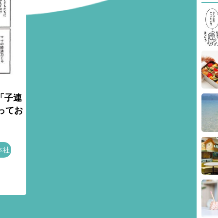
「子連
ってお
本社