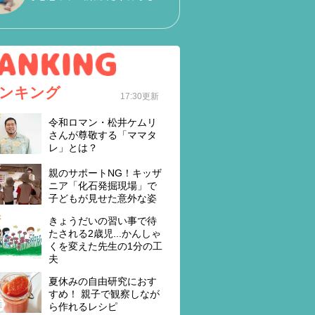
ンキング
17:30更新
令和ロマン・松井ケムリ
さんが尊敬する「ママタ
レ」とは？
親のサポートNG！キッザ
ニア「化石発掘現場」で
子どもが見せた意外な姿
きょうだいの習い事で待
たされる2歳児...かんしゃ
くを変えた先生の1分の工
夫
夏休みの自由研究におす
すめ！ 親子で観察しなが
ら作れるレシピ