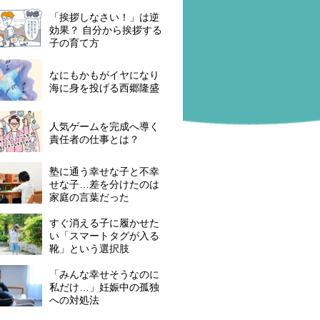
「挨拶しなさい！」は逆
効果？ 自分から挨拶する
子の育て方
なにもかもがイヤになり
海に身を投げる西郷隆盛
人気ゲームを完成へ導く
責任者の仕事とは？
塾に通う幸せな子と不幸
せな子…差を分けたのは
家庭の言葉だった
すぐ消える子に履かせた
い「スマートタグが入る
靴」という選択肢
「みんな幸せそうなのに
私だけ…」妊娠中の孤独
への対処法