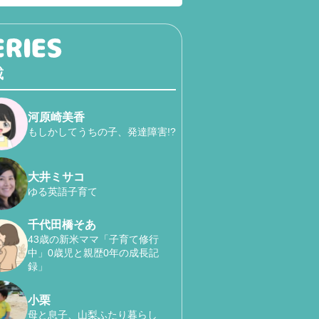
載
河原崎美香
もしかしてうちの子、発達障害!?
大井ミサコ
ゆる英語子育て
千代田橋そあ
43歳の新米ママ「子育て修行
中」0歳児と親歴0年の成長記
録」
小栗
母と息子、山梨ふたり暮らし