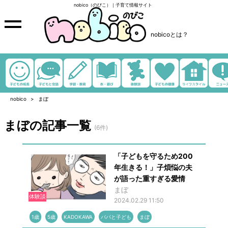
nobico（のびこ）｜子育て情報サイト
nobicoとは？
nobico
まぼ
まぼの記事一覧
(6件)
「子どもを守るため200
年生きる！」子煩悩の夫
が語った重すぎる愛情
まぼ
体験談
2024.02.29 11:50
1歳
5歳
KADOKAWA
パパと子ども
まぼ