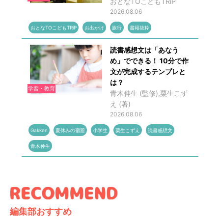
おとなTOこどもTRiP
2026.08.06
おとなTOこどもTRiP
お出かけ
旅行
書籍抜粋
読書感想文は「あなう
め」でできる！ 10分で作
文が完成するテンプレと
は？
学習・教育
青木伸生 (監修),粟生こず
え (著)
2026.08.06
Gakken
夏休みの宿題
小学生
粟生こずえ
読書感想文
青木伸生
編集部おすすめ