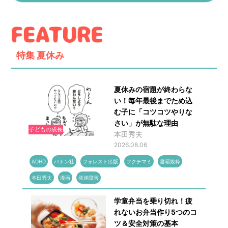
特集
夏休み
夏休みの宿題が終わらな
い！毎年最後までため込
む子に「コツコツやりな
さい」が無駄な理由
子どもの成長
本田秀夫
2026.08.06
ADHD
バトン社
フォレスト出版
フクチマミ
書籍抜粋
本田秀夫
漫画
発達障害
学童弁当を乗り切れ！疲
れないお弁当作り5つのコ
ツ＆安全対策の基本