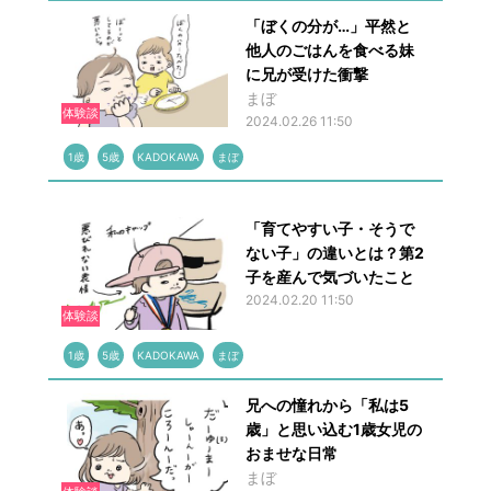
「ぼくの分が…」平然と
他人のごはんを食べる妹
に兄が受けた衝撃
まぼ
体験談
2024.02.26 11:50
1歳
5歳
KADOKAWA
まぼ
「育てやすい子・そうで
ない子」の違いとは？第2
子を産んで気づいたこと
2024.02.20 11:50
体験談
1歳
5歳
KADOKAWA
まぼ
兄への憧れから「私は5
歳」と思い込む1歳女児の
おませな日常
まぼ