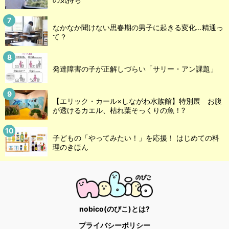
なかなか聞けない思春期の男子に起きる変化…精通っ
て？
発達障害の子が正解しづらい「サリー・アン課題」
【エリック・カール×しながわ水族館】特別展 お腹
が透けるカエル、枯れ葉そっくりの魚！?
子どもの「やってみたい！」を応援！ はじめての料
理のきほん
nobico(のびこ)とは?
プライバシーポリシー