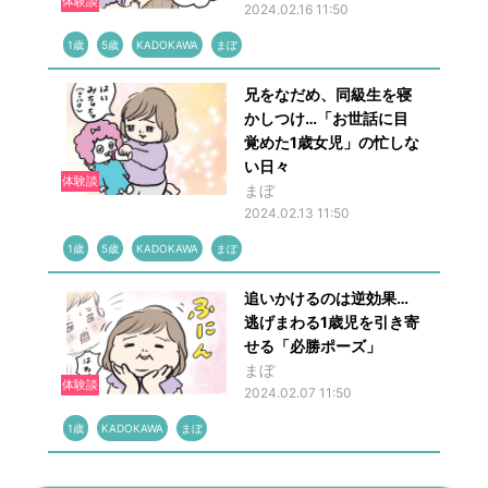
体験談
2024.02.16 11:50
1歳
5歳
KADOKAWA
まぼ
兄をなだめ、同級生を寝
かしつけ…「お世話に目
覚めた1歳女児」の忙しな
い日々
体験談
まぼ
2024.02.13 11:50
1歳
5歳
KADOKAWA
まぼ
追いかけるのは逆効果…
逃げまわる1歳児を引き寄
せる「必勝ポーズ」
まぼ
体験談
2024.02.07 11:50
1歳
KADOKAWA
まぼ