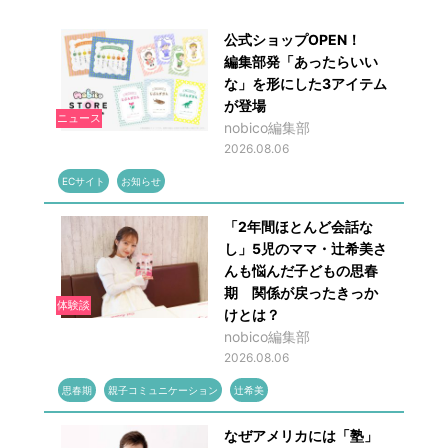
公式ショップOPEN！
編集部発「あったらいい
な」を形にした3アイテム
が登場
ニュース
nobico編集部
2026.08.06
ECサイト
お知らせ
「2年間ほとんど会話な
し」5児のママ・辻希美さ
んも悩んだ子どもの思春
期 関係が戻ったきっか
体験談
けとは？
nobico編集部
2026.08.06
思春期
親子コミュニケーション
辻希美
なぜアメリカには「塾」