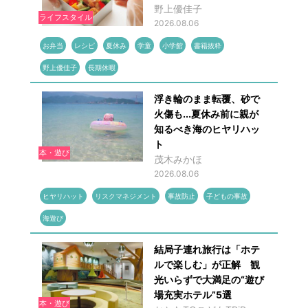
野上優佳子
ライフスタイル
2026.08.06
お弁当
レシピ
夏休み
学童
小学館
書籍抜粋
野上優佳子
長期休暇
浮き輪のまま転覆、砂で
火傷も...夏休み前に親が
知るべき海のヒヤリハッ
ト
本・遊び
茂木みかほ
2026.08.06
ヒヤリハット
リスクマネジメント
事故防止
子どもの事故
海遊び
結局子連れ旅行は「ホテ
ルで楽しむ」が正解 観
光いらずで大満足の“遊び
場充実ホテル”5選
本・遊び