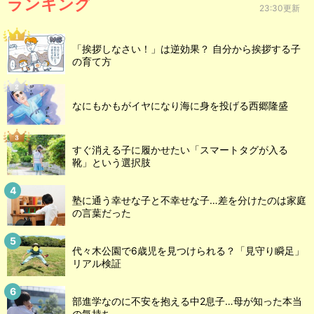
ランキング
23:30更新
「挨拶しなさい！」は逆効果？ 自分から挨拶する子
の育て方
なにもかもがイヤになり海に身を投げる西郷隆盛
すぐ消える子に履かせたい「スマートタグが入る
靴」という選択肢
塾に通う幸せな子と不幸せな子…差を分けたのは家庭
の言葉だった
代々木公園で6歳児を見つけられる？「見守り瞬足」
リアル検証
部進学なのに不安を抱える中2息子…母が知った本当
の気持ち