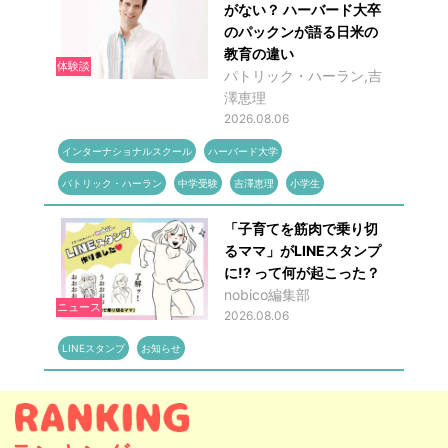
がない？ ハーバード大卒
のパックンが語る日米の
教育の違い
体験談
パトリック・ハーラン,吉
澤恵理
2026.08.06
インターナショナルスクール
ハーバード大学
パトリック・ハーラン
中学受験
吉澤恵理
小学生
「子育てを筋肉で乗り切
るママ」がLINEスタンプ
に!? って何が起こった？
nobico編集部
ニュース
2026.08.06
LINEスタンプ
お知らせ