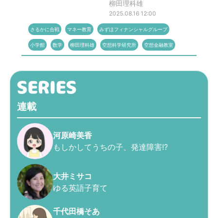
柳田理科雄
2025.08.16 12:00
さるかに合戦
マネー教育
みずほフィナンシャルグループ
小学館
数学
柳田理科雄
空想科学研究所
空想金融教室
連載
河原崎美香
もしかしてうちの子、発達障害!?
大井ミサコ
ゆる英語子育て
千代田橋そあ