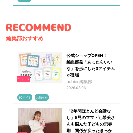
編集部おすすめ
公式ショップOPEN！
編集部発「あったらいい
な」を形にした3アイテム
が登場
ニュース
nobico編集部
2026.08.06
ECサイト
お知らせ
「2年間ほとんど会話な
し」5児のママ・辻希美さ
んも悩んだ子どもの思春
期 関係が戻ったきっか