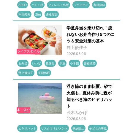
ADHD
バトン社
フォレスト出版
フクチマミ
書籍抜粋
本田秀夫
漫画
発達障害
学童弁当を乗り切れ！疲
れないお弁当作り5つのコ
ツ＆安全対策の基本
野上優佳子
ライフスタイル
2026.08.06
お弁当
レシピ
夏休み
学童
小学館
書籍抜粋
野上優佳子
長期休暇
浮き輪のまま転覆、砂で
火傷も...夏休み前に親が
知るべき海のヒヤリハッ
ト
本・遊び
茂木みかほ
2026.08.06
ヒヤリハット
リスクマネジメント
事故防止
子どもの事故