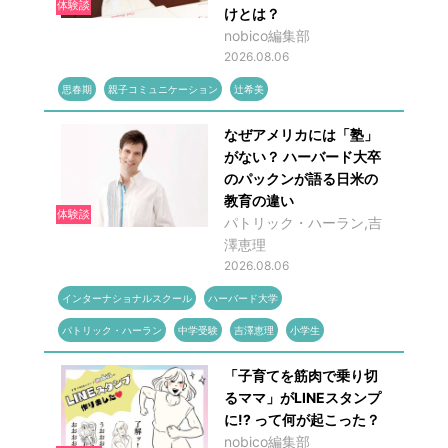
体験談
けとは？
nobico編集部
2026.08.06
思春期
親子コミュニケーション
辻希美
なぜアメリカには「塾」
がない？ ハーバード大卒
のパックンが語る日米の
教育の違い
体験談
パトリック・ハーラン,吉
澤恵理
2026.08.06
インターナショナルスクール
ハーバード大学
パトリック・ハーラン
中学受験
吉澤恵理
小学生
「子育てを筋肉で乗り切
るママ」がLINEスタンプ
に!? って何が起こった？
nobico編集部