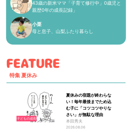
43歳の新米ママ「子育て修行中」0歳児と
親歴0年の成長記録」
小栗
母と息子、山梨ふたり暮らし
特集
夏休み
夏休みの宿題が終わらな
い！毎年最後までため込
む子に「コツコツやりな
さい」が無駄な理由
子どもの成長
本田秀夫
2026.08.06