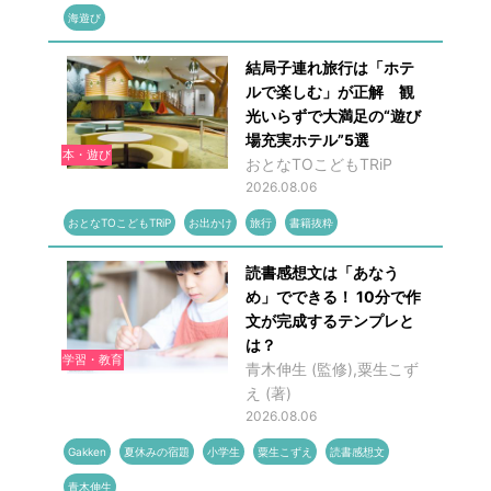
海遊び
結局子連れ旅行は「ホテ
ルで楽しむ」が正解 観
光いらずで大満足の“遊び
場充実ホテル”5選
本・遊び
おとなTOこどもTRiP
2026.08.06
おとなTOこどもTRiP
お出かけ
旅行
書籍抜粋
読書感想文は「あなう
め」でできる！ 10分で作
文が完成するテンプレと
は？
学習・教育
青木伸生 (監修),粟生こず
え (著)
2026.08.06
Gakken
夏休みの宿題
小学生
粟生こずえ
読書感想文
青木伸生