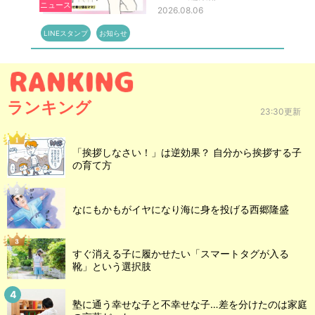
ニュース
2026.08.06
LINEスタンプ
お知らせ
ランキング
23:30更新
「挨拶しなさい！」は逆効果？ 自分から挨拶する子
の育て方
なにもかもがイヤになり海に身を投げる西郷隆盛
すぐ消える子に履かせたい「スマートタグが入る
靴」という選択肢
塾に通う幸せな子と不幸せな子…差を分けたのは家庭