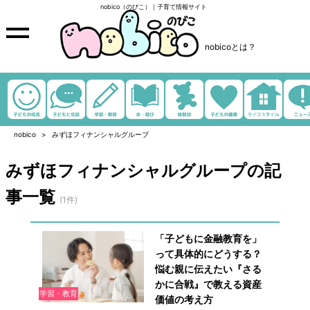
nobico（のびこ）｜子育て情報サイト
nobicoとは？
nobico
みずほフィナンシャルグループ
みずほフィナンシャルグループの記
事一覧
(1件)
「子どもに金融教育を」
って具体的にどうする？
悩む親に伝えたい『さる
かに合戦』で教える資産
学習・教育
価値の考え方