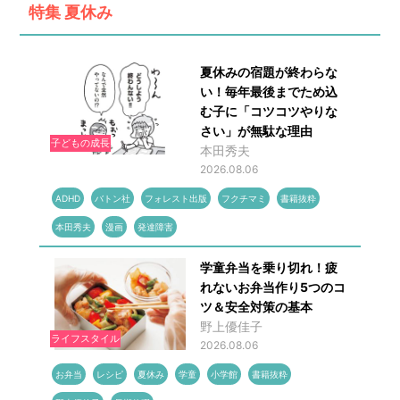
特集
夏休み
夏休みの宿題が終わらな
い！毎年最後までため込
む子に「コツコツやりな
さい」が無駄な理由
子どもの成長
本田秀夫
2026.08.06
ADHD
バトン社
フォレスト出版
フクチマミ
書籍抜粋
本田秀夫
漫画
発達障害
学童弁当を乗り切れ！疲
れないお弁当作り5つのコ
ツ＆安全対策の基本
野上優佳子
ライフスタイル
2026.08.06
お弁当
レシピ
夏休み
学童
小学館
書籍抜粋