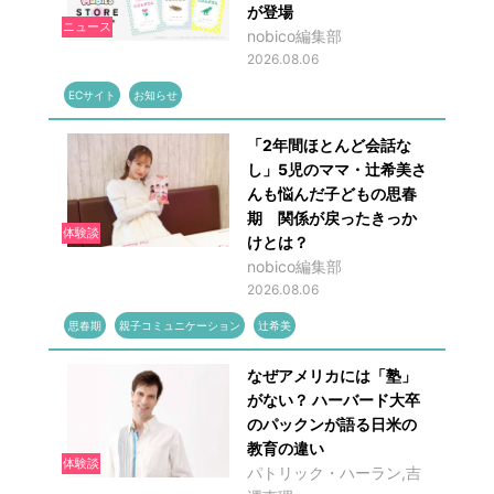
が登場
ニュース
nobico編集部
2026.08.06
ECサイト
お知らせ
「2年間ほとんど会話な
し」5児のママ・辻希美さ
んも悩んだ子どもの思春
期 関係が戻ったきっか
体験談
けとは？
nobico編集部
2026.08.06
思春期
親子コミュニケーション
辻希美
なぜアメリカには「塾」
がない？ ハーバード大卒
のパックンが語る日米の
教育の違い
体験談
パトリック・ハーラン,吉