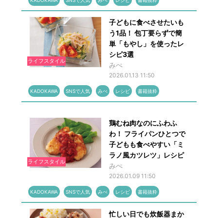
KADOKAWA
SNSで人気
みぺ
レシピ
書籍抜粋
子どもに食べさせたいも
う1品！ 包丁要らずで簡
単「もやし」を使ったレ
シピ3選
ライフスタイル
みぺ
2026.01.13 11:50
KADOKAWA
SNSで人気
みぺ
レシピ
書籍抜粋
鶏むね肉なのにふわふ
わ！ フライパンひとつで
子どもも食べやすい「ミ
ラノ風カツレツ」レシピ
ライフスタイル
みぺ
2026.01.09 11:50
KADOKAWA
SNSで人気
みぺ
レシピ
書籍抜粋
忙しい日でも炊飯器まか