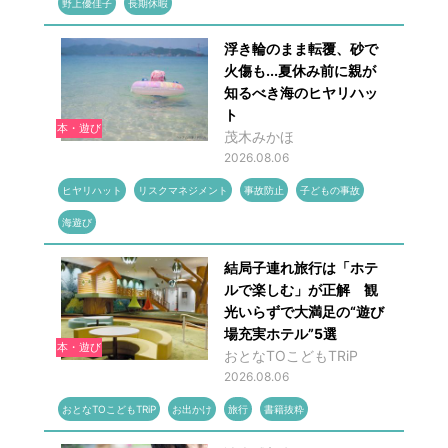
野上優佳子
長期休暇
浮き輪のまま転覆、砂で
火傷も...夏休み前に親が
知るべき海のヒヤリハッ
ト
本・遊び
茂木みかほ
2026.08.06
ヒヤリハット
リスクマネジメント
事故防止
子どもの事故
海遊び
結局子連れ旅行は「ホテ
ルで楽しむ」が正解 観
光いらずで大満足の“遊び
場充実ホテル”5選
本・遊び
おとなTOこどもTRiP
2026.08.06
おとなTOこどもTRiP
お出かけ
旅行
書籍抜粋