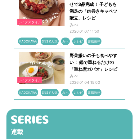
せで3品完成！ 子どもも
満足の「肉巻きキャベツ
献立」レシピ
ライフスタイル
みぺ
2026.01.07 11:50
KADOKAWA
SNSで人気
みぺ
レシピ
書籍抜粋
野菜嫌いの子も食べやす
い！ 鍋で重ねるだけの
「重ね煮ガパオ」レシピ
みぺ
ライフスタイル
2026.01.04 15:00
KADOKAWA
SNSで人気
みぺ
レシピ
書籍抜粋
連載