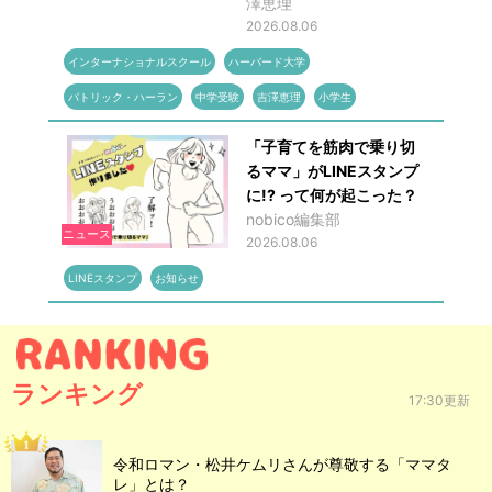
澤恵理
2026.08.06
インターナショナルスクール
ハーバード大学
パトリック・ハーラン
中学受験
吉澤恵理
小学生
「子育てを筋肉で乗り切
るママ」がLINEスタンプ
に!? って何が起こった？
nobico編集部
ニュース
2026.08.06
LINEスタンプ
お知らせ
ランキング
17:30更新
令和ロマン・松井ケムリさんが尊敬する「ママタ
レ」とは？