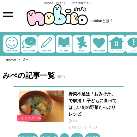
nobico（のびこ）｜子育て情報サイト
nobicoとは？
nobico
みぺ
みぺの記事一覧
(5件)
野菜不足は「おみそ汁」
で解消！ 子どもに食べて
ほしい旬の野菜たっぷり
レシピ
ライフスタイル
みぺ
2026.01.15 11:50