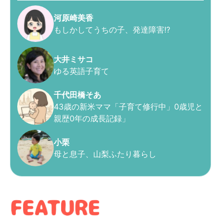
河原崎美香
もしかしてうちの子、発達障害!?
大井ミサコ
ゆる英語子育て
千代田橋そあ
43歳の新米ママ「子育て修行中」0歳児と
親歴0年の成長記録」
小栗
母と息子、山梨ふたり暮らし