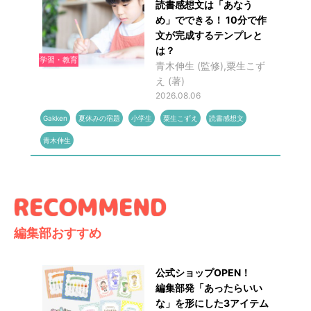
読書感想文は「あなう
め」でできる！ 10分で作
文が完成するテンプレと
は？
学習・教育
青木伸生 (監修),粟生こず
え (著)
2026.08.06
Gakken
夏休みの宿題
小学生
粟生こずえ
読書感想文
青木伸生
編集部おすすめ
公式ショップOPEN！
編集部発「あったらいい
な」を形にした3アイテム