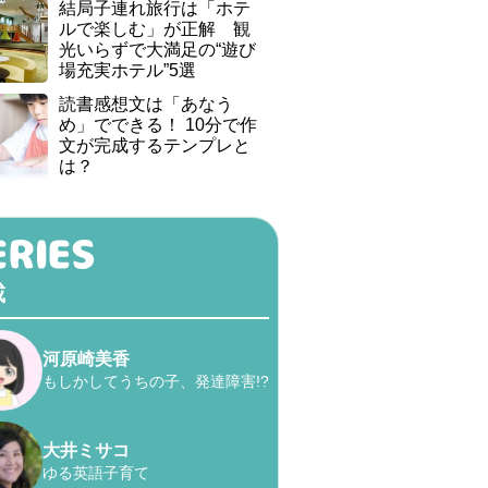
結局子連れ旅行は「ホテ
ルで楽しむ」が正解 観
光いらずで大満足の“遊び
場充実ホテル”5選
読書感想文は「あなう
め」でできる！ 10分で作
文が完成するテンプレと
は？
載
河原崎美香
もしかしてうちの子、発達障害!?
大井ミサコ
ゆる英語子育て