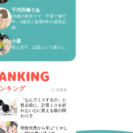
千代田橋そあ
43歳の新米ママ「子育て修行
中」0歳児と親歴0年の成長記
録」
小栗
母と息子、山梨ふたり暮らし
ンキング
11:30更新
「なんでミスするの」と
怒る前に。計算ミスを折
れない心に変える親の関
わり方
明智光秀から学ぶ"くやし