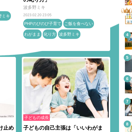
波多野ミキ
2023.02.20 23:05
野ミキ
PHPのびのび子育て
ご飯を食べない
わがまま
叱り方
波多野ミキ
子どもの成長
け止め
子どもの自己主張は「いいわがま