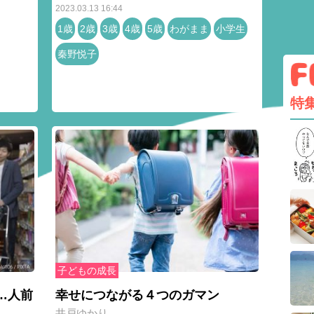
2023.03.13 16:44
1歳
2歳
3歳
4歳
5歳
わがまま
小学生
秦野悦子
特
子どもの成長
…人前
幸せにつながる４つのガマン
井戸ゆかり