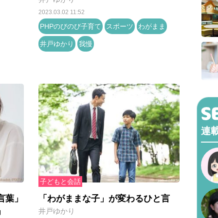
2023.03.02 11:52
PHPのびのび子育て
スポーツ
わがまま
井戸ゆかり
我慢
連
子どもと会話
言葉」
「わがままな子」が変わるひと言
」
井戸ゆかり