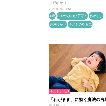
井戸ゆかり
2023.03.02 11:51
4歳
PHPのびのび子育て
わがまま
井戸ゆかり
子どものやる気
子どもと会話
「わがまま」に効く魔法の言
波多野ミキ