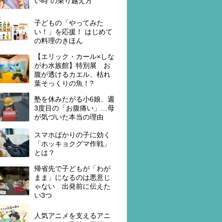
い時"の乗り越え方
子どもの「やってみた
い！」を応援！ はじめて
の料理のきほん
【エリック・カール×しな
がわ水族館】特別展 お
腹が透けるカエル、枯れ
葉そっくりの魚！?
塾を休みたがる小6娘、週
3度目の「お腹痛い」…母
が気づいた本当の理由
スマホばかりの子に効く
「ホッキョクグマ作戦」
とは？
帰省先で子どもが「わが
まま」になるのは悪意じ
ゃない 出発前に伝えた
い3つ
人気アニメを支えるアニ