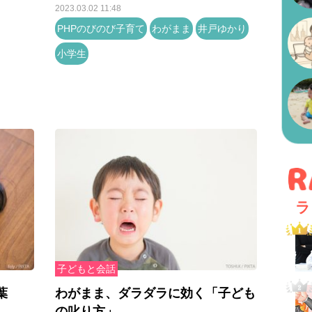
2023.03.02 11:48
PHPのびのび子育て
わがまま
井戸ゆかり
小学生
ラ
子どもと会話
葉
わがまま、ダラダラに効く「子ども
の叱り方」