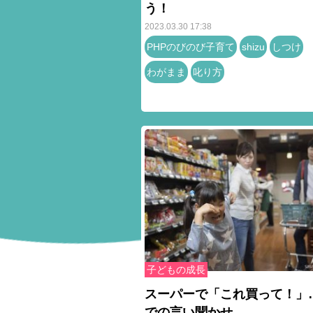
う！
2023.03.30 17:38
PHPのびのび子育て
shizu
しつけ
わがまま
叱り方
子どもの成長
スーパーで「これ買って！」
での言い聞かせ