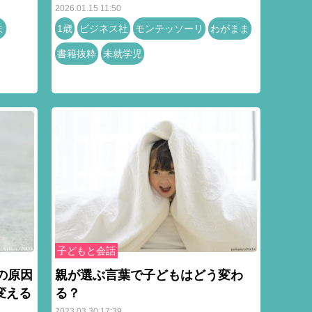
2026.01.15 11:50
ま
1歳
ビジネス社
モンテッソーリ
わがまま
書籍抜粋
未就学児
子どもと会話
の原因
親が選ぶ言葉で子どもはどう変わ
変える
る？
2023.03.30 17:39