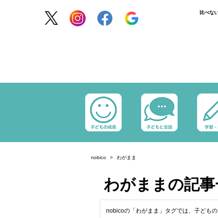
比べな
nobico
わがまま
わがままの記
nobicoの「わがまま」タグでは、子ど