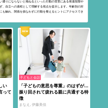
い通りにならないと拗ねるといった行動の背景にある発達段階や
ず、自立への過程として理解する視点を提示します。年齢別の対
にも触れ、関係を損なわずに行動を整えるヒントにアクセスでき
子どもと会話
しい
「子どもの意思を尊重」のはずが…
言って
振り回されて疲れる親に共通する特
徴
まなえ
,
伊藤美佳