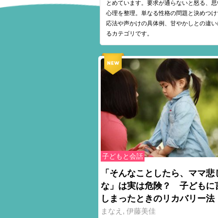
とめています。要求が通らないと怒る、思
心理を整理。単なる性格の問題と決めつけ
応法や声かけの具体例、甘やかしとの違い
るカテゴリです。
子どもと会話
「そんなことしたら、ママ悲
な」は実は危険？ 子どもに
しまったときのリカバリー法
まなえ
,
伊藤美佳