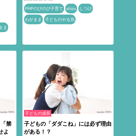
PHPのびのび子育て
shizu
しつけ
わがまま
子どものやる気
まま
子どもの成長
と「禁
子どもの「ダダこね」には必ず理由
せよ
がある！？