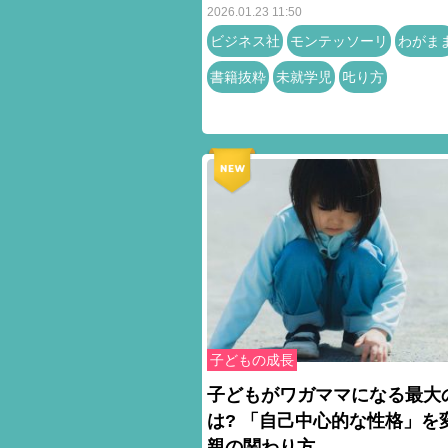
2026.01.23 11:50
ビジネス社
モンテッソーリ
わがま
書籍抜粋
未就学児
𠮟り方
子どもの成長
子どもがワガママになる最大
は? 「自己中心的な性格」を
親の関わり方