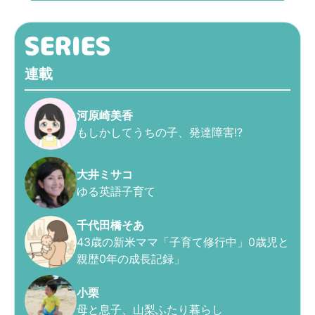
連載
河原崎美香
もしかしてうちの子、発達障害!?
大井ミサコ
ゆる英語子育て
千代田橋そあ
43歳の新米ママ「子育て修行中」0歳児と
親歴0年の成長記録」
小栗
母と息子、山梨ふたり暮らし