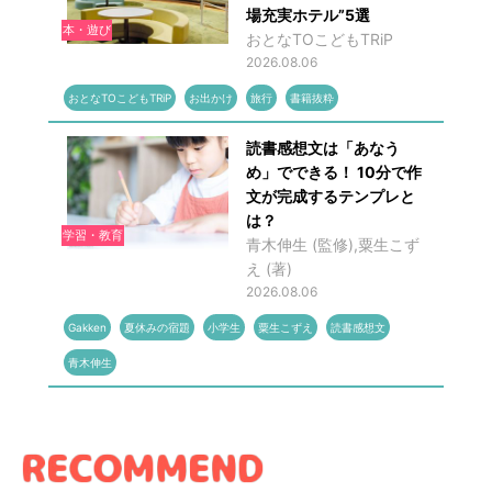
場充実ホテル”5選
本・遊び
おとなTOこどもTRiP
2026.08.06
おとなTOこどもTRiP
お出かけ
旅行
書籍抜粋
読書感想文は「あなう
め」でできる！ 10分で作
文が完成するテンプレと
は？
学習・教育
青木伸生 (監修),粟生こず
え (著)
2026.08.06
Gakken
夏休みの宿題
小学生
粟生こずえ
読書感想文
青木伸生