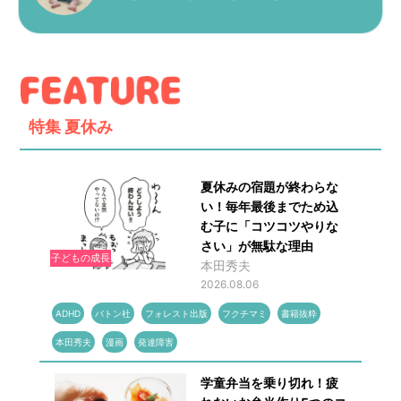
特集
夏休み
夏休みの宿題が終わらな
い！毎年最後までため込
む子に「コツコツやりな
さい」が無駄な理由
子どもの成長
本田秀夫
2026.08.06
ADHD
バトン社
フォレスト出版
フクチマミ
書籍抜粋
本田秀夫
漫画
発達障害
学童弁当を乗り切れ！疲