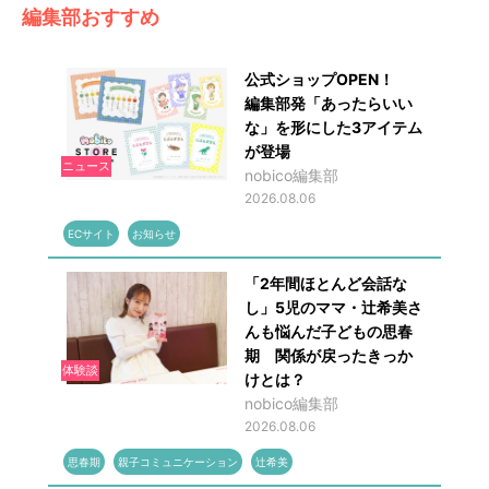
編集部おすすめ
公式ショップOPEN！
編集部発「あったらいい
な」を形にした3アイテム
が登場
ニュース
nobico編集部
2026.08.06
ECサイト
お知らせ
「2年間ほとんど会話な
し」5児のママ・辻希美さ
んも悩んだ子どもの思春
期 関係が戻ったきっか
体験談
けとは？
nobico編集部
2026.08.06
思春期
親子コミュニケーション
辻希美