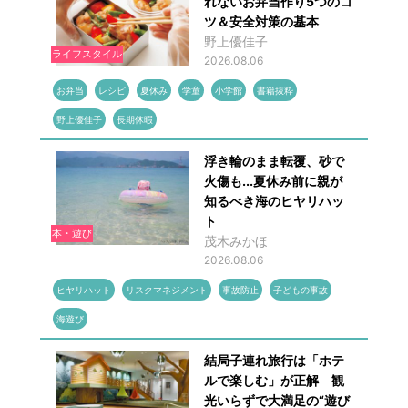
れないお弁当作り5つのコ
ツ＆安全対策の基本
野上優佳子
ライフスタイル
2026.08.06
お弁当
レシピ
夏休み
学童
小学館
書籍抜粋
野上優佳子
長期休暇
浮き輪のまま転覆、砂で
火傷も...夏休み前に親が
知るべき海のヒヤリハッ
ト
本・遊び
茂木みかほ
2026.08.06
ヒヤリハット
リスクマネジメント
事故防止
子どもの事故
海遊び
結局子連れ旅行は「ホテ
ルで楽しむ」が正解 観
光いらずで大満足の“遊び