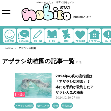
nobico（のびこ）｜子育て情報サイト
nobicoとは？
nobico
アザラシ幼稚園
アザラシ幼稚園の記事一覧
(1件)
2024年の真の流行語は
「アザラシ幼稚園」？
本にも予約が殺到したア
ザラシ人気の秘密
本・遊び
2024.12.29 07:00
アザラシ幼稚園
海の生き物
生物
辰巳出版