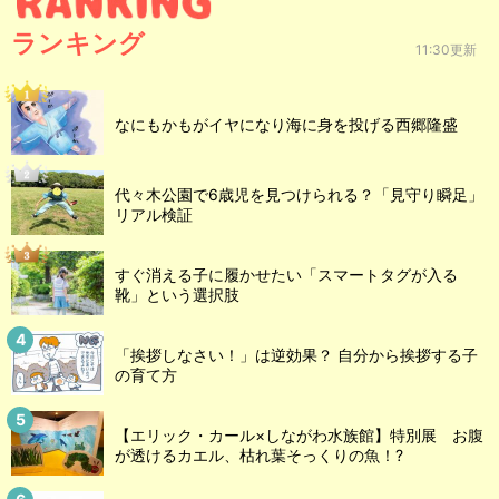
ランキング
11:30更新
なにもかもがイヤになり海に身を投げる西郷隆盛
代々木公園で6歳児を見つけられる？「見守り瞬足」
リアル検証
すぐ消える子に履かせたい「スマートタグが入る
靴」という選択肢
「挨拶しなさい！」は逆効果？ 自分から挨拶する子
の育て方
【エリック・カール×しながわ水族館】特別展 お腹
が透けるカエル、枯れ葉そっくりの魚！?