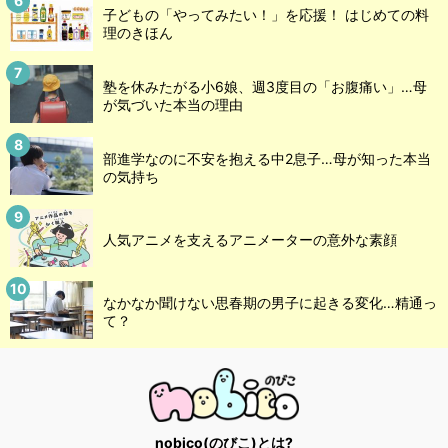
子どもの「やってみたい！」を応援！ はじめての料
理のきほん
塾を休みたがる小6娘、週3度目の「お腹痛い」…母
が気づいた本当の理由
部進学なのに不安を抱える中2息子…母が知った本当
の気持ち
人気アニメを支えるアニメーターの意外な素顔
なかなか聞けない思春期の男子に起きる変化…精通っ
て？
nobico(のびこ)とは?