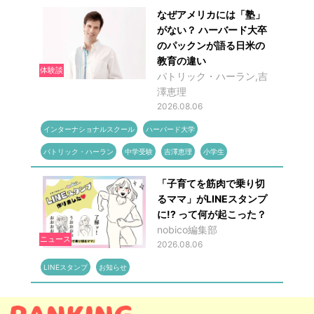
なぜアメリカには「塾」
がない？ ハーバード大卒
のパックンが語る日米の
教育の違い
体験談
パトリック・ハーラン,吉
澤恵理
2026.08.06
インターナショナルスクール
ハーバード大学
パトリック・ハーラン
中学受験
吉澤恵理
小学生
「子育てを筋肉で乗り切
るママ」がLINEスタンプ
に!? って何が起こった？
nobico編集部
ニュース
2026.08.06
LINEスタンプ
お知らせ