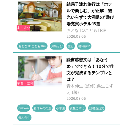
結局子連れ旅行は「ホテ
ルで楽しむ」が正解 観
光いらずで大満足の“遊び
場充実ホテル”5選
本・遊び
おとなTOこどもTRiP
2026.08.05
おとなTOこどもTRiP
お出かけ
旅行
書籍抜粋
読書感想文は「あなう
め」でできる！ 10分で作
文が完成するテンプレと
は？
学習・教育
青木伸生 (監修),粟生こず
え (著)
2026.08.05
Gakken
夏休みの宿題
小学生
粟生こずえ
読書感想文
青木伸生