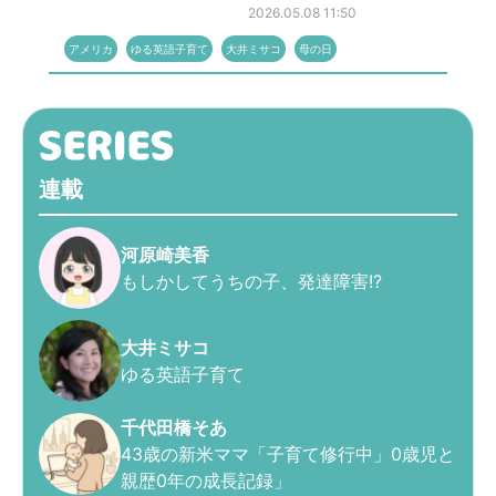
2026.05.08 11:50
アメリカ
ゆる英語子育て
大井ミサコ
母の日
連載
河原崎美香
もしかしてうちの子、発達障害!?
大井ミサコ
ゆる英語子育て
千代田橋そあ
43歳の新米ママ「子育て修行中」0歳児と
親歴0年の成長記録」