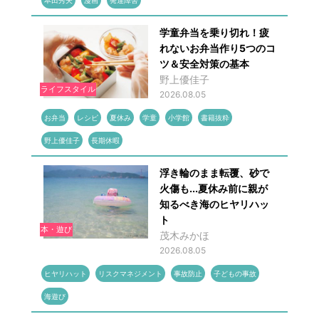
本田秀夫
漫画
発達障害
学童弁当を乗り切れ！疲
れないお弁当作り5つのコ
ツ＆安全対策の基本
野上優佳子
ライフスタイル
2026.08.05
お弁当
レシピ
夏休み
学童
小学館
書籍抜粋
野上優佳子
長期休暇
浮き輪のまま転覆、砂で
火傷も...夏休み前に親が
知るべき海のヒヤリハッ
ト
本・遊び
茂木みかほ
2026.08.05
ヒヤリハット
リスクマネジメント
事故防止
子どもの事故
海遊び