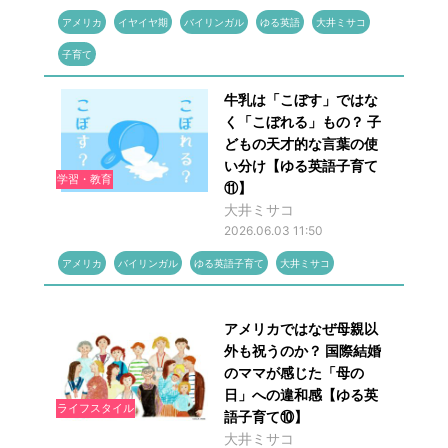
アメリカ
イヤイヤ期
バイリンガル
ゆる英語
大井ミサコ
子育て
牛乳は「こぼす」ではな
く「こぼれる」もの？ 子
どもの天才的な言葉の使
い分け【ゆる英語子育て
学習・教育
⑪】
大井ミサコ
2026.06.03 11:50
アメリカ
バイリンガル
ゆる英語子育て
大井ミサコ
アメリカではなぜ母親以
外も祝うのか？ 国際結婚
のママが感じた「母の
日」への違和感【ゆる英
ライフスタイル
語子育て⑩】
大井ミサコ