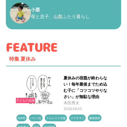
小栗
母と息子、山梨ふたり暮らし
特集
夏休み
夏休みの宿題が終わらな
い！毎年最後までため込
む子に「コツコツやりな
さい」が無駄な理由
子どもの成長
本田秀夫
2026.08.05
ADHD
バトン社
フォレスト出版
フクチマミ
書籍抜粋