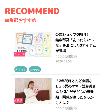
編集部おすすめ
公式ショップOPEN！
編集部発「あったらいい
な」を形にした3アイテム
が登場
ニュース
nobico編集部
2026.08.05
ECサイト
お知らせ
「2年間ほとんど会話な
し」5児のママ・辻希美さ
んも悩んだ子どもの思春
期 関係が戻ったきっか
体験談
けとは？
nobico編集部