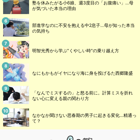
塾を休みたがる小6娘、週3度目の「お腹痛い」…母
が気づいた本当の理由
部進学なのに不安を抱える中2息子…母が知った本当
の気持ち
明智光秀から学ぶ"くやしい時"の乗り越え方
なにもかもがイヤになり海に身を投げるた西郷隆盛
「なんでミスするの」と怒る前に。計算ミスを折れ
ない心に変える親の関わり方
なかなか聞けない思春期の男子に起きる変化…精通っ
て？