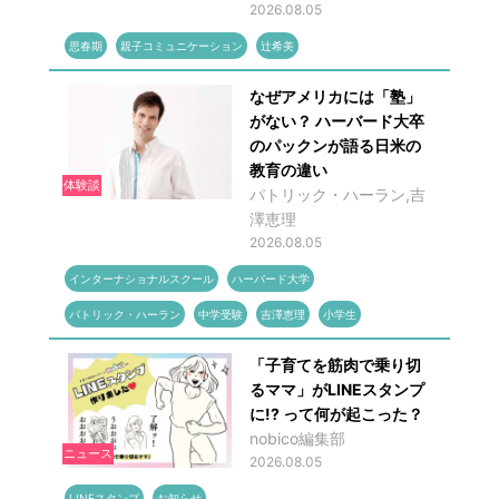
2026.08.05
思春期
親子コミュニケーション
辻希美
なぜアメリカには「塾」
がない？ ハーバード大卒
のパックンが語る日米の
教育の違い
体験談
パトリック・ハーラン,吉
澤恵理
2026.08.05
インターナショナルスクール
ハーバード大学
パトリック・ハーラン
中学受験
吉澤恵理
小学生
「子育てを筋肉で乗り切
るママ」がLINEスタンプ
に!? って何が起こった？
nobico編集部
ニュース
2026.08.05
LINEスタンプ
お知らせ