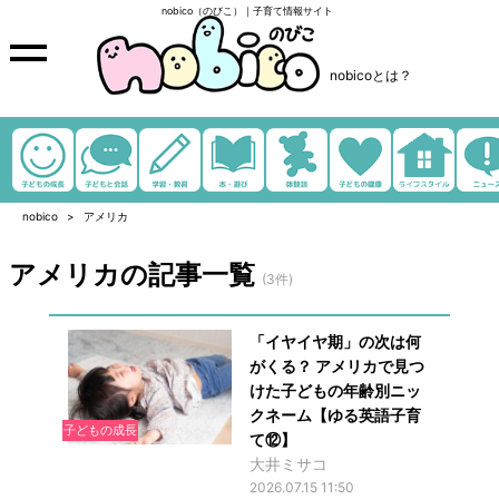
nobico（のびこ）｜子育て情報サイト
nobicoとは？
nobico
アメリカ
アメリカの記事一覧
(3件)
「イヤイヤ期」の次は何
がくる？ アメリカで見つ
けた子どもの年齢別ニッ
クネーム【ゆる英語子育
子どもの成長
て⑫】
大井ミサコ
2026.07.15 11:50