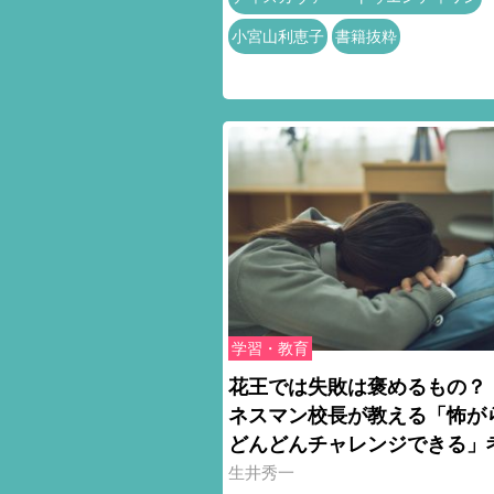
小宮山利恵子
書籍抜粋
学習・教育
花王では失敗は褒めるもの？
ネスマン校長が教える「怖が
どんどんチャレンジできる」
生井秀一