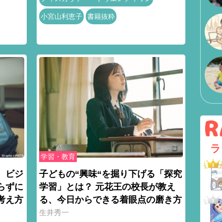
小宮山利恵子
書籍抜粋
ラ
学習・教育
 ビジ
子どもの“興味“を掘り下げる「探究
らずに
学習」とは？ 元花王の校長が教え
考え方
る、今日からできる着眼点の磨き方
生井秀一