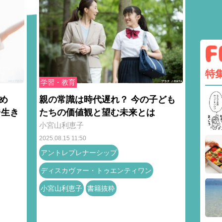
特
学習・教育
め
親の常識は時代遅れ？ 今の子ども
“生き
たちの価値観と望む未来とは
小宮山利恵子
2025.08.15 11:50
アントレプレナーシップ
ディスカヴァー・トゥエンティワン
小宮山利恵子
書籍抜粋