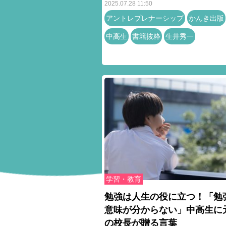
2025.07.28 11:50
アントレプレナーシップ
かんき出版
中高生
書籍抜粋
生井秀一
学習・教育
勉強は人生の役に立つ！「勉
意味が分からない」中高生に
の校長が贈る言葉