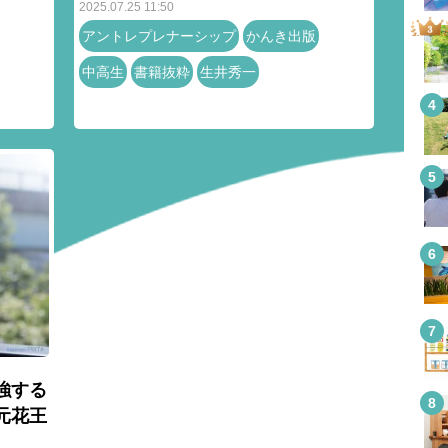
2025.07.25 11:50
アントレプレナーシップ
かんき出版
中高生
書籍抜粋
生井秀一
強する
元花王