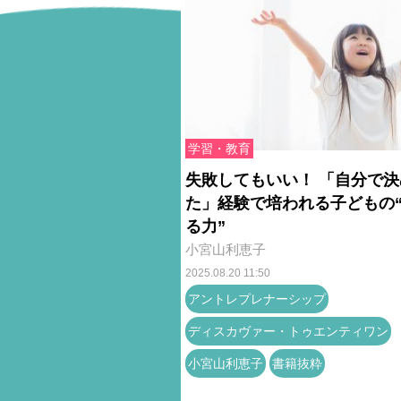
学習・教育
失敗してもいい！ 「自分で決
た」経験で培われる子どもの
る力”
小宮山利恵子
2025.08.20 11:50
アントレプレナーシップ
ディスカヴァー・トゥエンティワン
小宮山利恵子
書籍抜粋