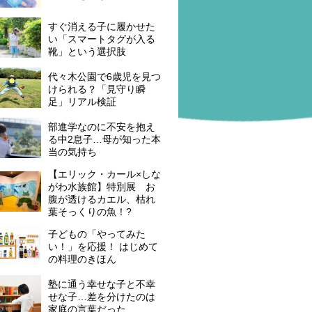
すぐ消える子に履かせた
い「スマートタグが入る
靴」という選択肢
代々木公園で6歳児を見つ
けられる？「見守り瞬
足」リアル検証
部進学なのに不安を抱え
る中2息子…母が知った本
当の気持ち
【エリック・カール×しな
がわ水族館】特別展 お
腹が透けるカエル、枯れ
葉そっくりの魚！?
子どもの「やってみた
い！」を応援！ はじめて
の料理のきほん
塾に通う幸せな子と不幸
せな子…差を分けたのは
家庭の言葉だった