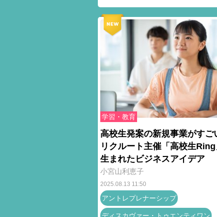
学習・教育
高校生発案の新規事業がすご
リクルート主催「高校生Rin
生まれたビジネスアイデア
小宮山利恵子
2025.08.13 11:50
アントレプレナーシップ
ディスカヴァー・トゥエンティワン