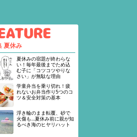
集
夏休み
夏休みの宿題が終わらな
い！毎年最後までため込
む子に「コツコツやりな
さい」が無駄な理由
学童弁当を乗り切れ！疲
れないお弁当作り5つのコ
ツ＆安全対策の基本
浮き輪のまま転覆、砂で
火傷も...夏休み前に親が知
るべき海のヒヤリハット