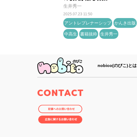
生井秀一
2025.07.23 11:50
アントレプレナーシップ
かんき出版
中高生
書籍抜粋
生井秀一
nobico(のびこ)とは