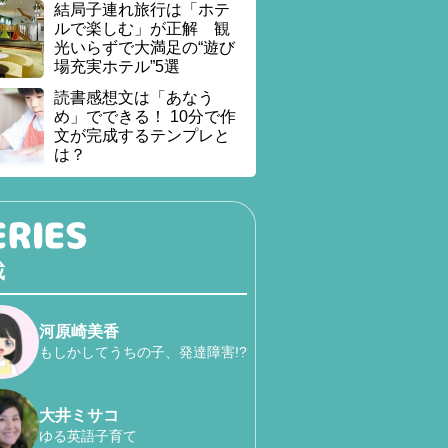
結局子連れ旅行は「ホテ
ルで楽しむ」が正解 観
光いらずで大満足の“遊び
場充実ホテル”5選
読書感想文は「あなう
め」でできる！ 10分で作
文が完成するテンプレと
は？
載
河原崎美香
もしかしてうちの子、発達障害!?
大井ミサコ
ゆる英語子育て