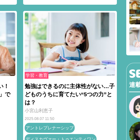
学習・教育
連
い！
勉強はできるのに主体性がない…子
g」で
どものうちに育てたい“5つの力”と
は？
小宮山利恵子
2025.08.07 11:50
アントレプレナーシップ
ディスカヴァー・トゥエンティワン