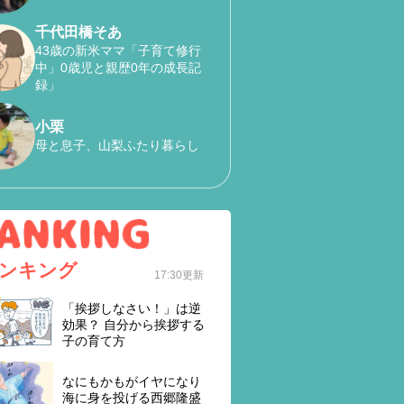
千代田橋そあ
43歳の新米ママ「子育て修行
中」0歳児と親歴0年の成長記
録」
小栗
母と息子、山梨ふたり暮らし
ンキング
17:30更新
「挨拶しなさい！」は逆
効果？ 自分から挨拶する
子の育て方
なにもかもがイヤになり
海に身を投げる西郷隆盛