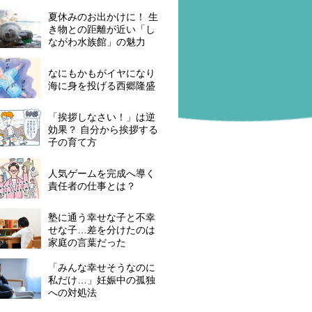
夏休みのお出かけに！ 生
き物との距離が近い「し
ながわ水族館」の魅力
なにもかもがイヤになり
海に身を投げる西郷隆盛
「挨拶しなさい！」は逆
効果？ 自分から挨拶する
子の育て方
人気ゲームを完成へ導く
責任者の仕事とは？
塾に通う幸せな子と不幸
せな子…差を分けたのは
家庭の言葉だった
「みんな幸せそうなのに
私だけ…」妊娠中の孤独
への対処法