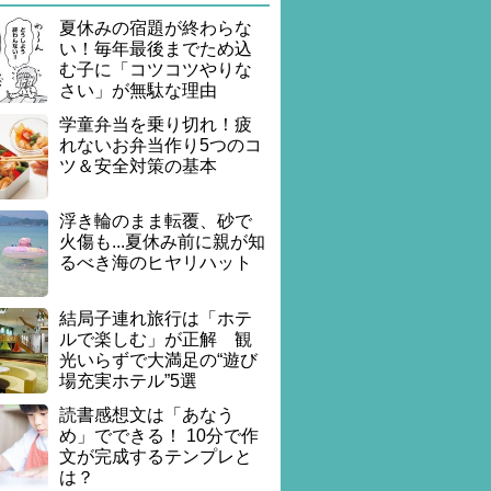
夏休みの宿題が終わらな
い！毎年最後までため込
む子に「コツコツやりな
さい」が無駄な理由
学童弁当を乗り切れ！疲
れないお弁当作り5つのコ
ツ＆安全対策の基本
浮き輪のまま転覆、砂で
火傷も...夏休み前に親が知
るべき海のヒヤリハット
結局子連れ旅行は「ホテ
ルで楽しむ」が正解 観
光いらずで大満足の“遊び
場充実ホテル”5選
読書感想文は「あなう
め」でできる！ 10分で作
文が完成するテンプレと
は？