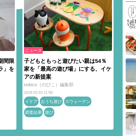
ニュース
期間限
子どもともっと遊びたい親は54％
ラ」を
家を「最高の遊び場」にする、イケ
アの新提案
nobico（のびこ）編集部
2026.02.03 11:50
イケア
おうち遊び
スウェーデン
調査結果
遊び