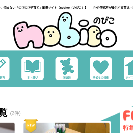
い、悩まない「のびのび子育て」応援サイト【nobico（のびこ）】 PHP研究所が提供する育児・
一覧
(2件)
特