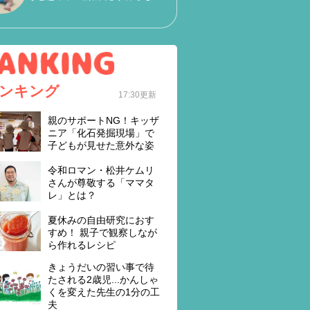
ンキング
17:30更新
親のサポートNG！キッザ
ニア「化石発掘現場」で
子どもが見せた意外な姿
令和ロマン・松井ケムリ
さんが尊敬する「ママタ
レ」とは？
夏休みの自由研究におす
すめ！ 親子で観察しなが
ら作れるレシピ
きょうだいの習い事で待
たされる2歳児...かんしゃ
くを変えた先生の1分の工
夫