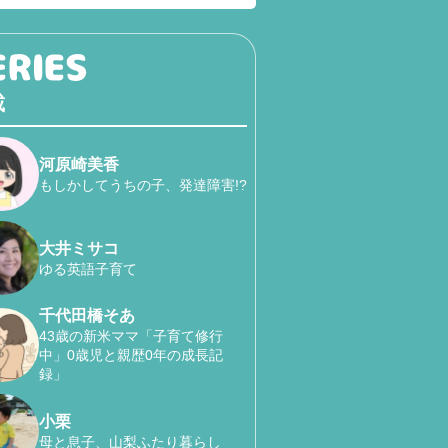
載
河原崎美香
もしかしてうちの子、発達障害!?
大井ミサコ
ゆる英語子育て
千代田橋そあ
43歳の新米ママ「子育て修行
中」0歳児と親歴0年の成長記
録」
小栗
母と息子、山梨ふたり暮らし