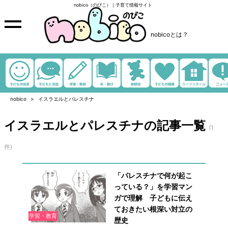
nobico（のびこ）｜子育て情報サイト
nobicoとは？
nobico
イスラエルとパレスチナ
イスラエルとパレスチナの記事一覧
(1
件)
「パレスチナで何が起こ
っている？」を学習マン
ガで理解 子どもに伝え
ておきたい根深い対立の
学習・教育
歴史