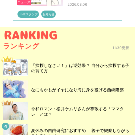
ニュース
2026.08.06
LINEスタンプ
お知らせ
ランキング
11:30更新
「挨拶しなさい！」は逆効果？ 自分から挨拶する子
の育て方
なにもかもがイヤになり海に身を投げる西郷隆盛
令和ロマン・松井ケムリさんが尊敬する「ママタ
レ」とは？
夏休みの自由研究におすすめ！ 親子で観察しながら