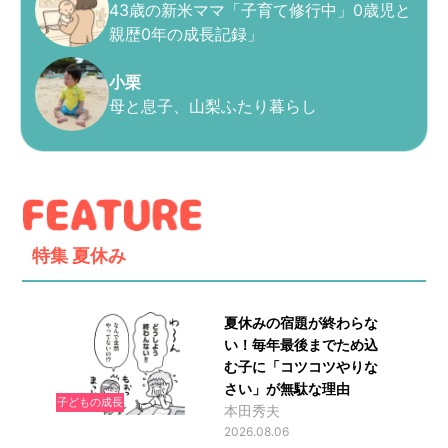
43歳の新米ママ「子育て修行中」0歳児と
親歴0年の成長記録」
小栗
母と息子、山梨ふたり暮らし
特集
夏休み
夏休みの宿題が終わらな
い！毎年最後までため込
む子に「コツコツやりな
さい」が無駄な理由
子どもの成長
本田秀夫
2026.08.06