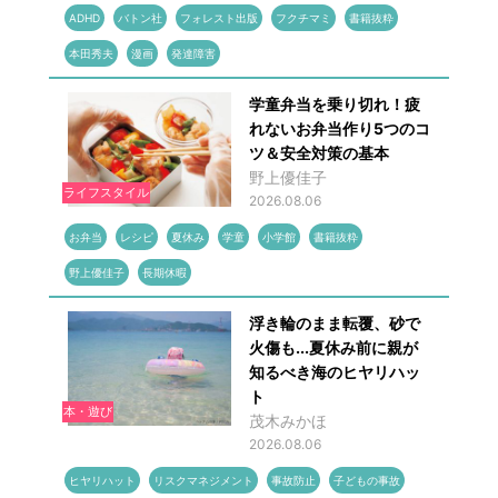
ADHD
バトン社
フォレスト出版
フクチマミ
書籍抜粋
本田秀夫
漫画
発達障害
学童弁当を乗り切れ！疲
れないお弁当作り5つのコ
ツ＆安全対策の基本
野上優佳子
ライフスタイル
2026.08.06
お弁当
レシピ
夏休み
学童
小学館
書籍抜粋
野上優佳子
長期休暇
浮き輪のまま転覆、砂で
火傷も...夏休み前に親が
知るべき海のヒヤリハッ
ト
本・遊び
茂木みかほ
2026.08.06
ヒヤリハット
リスクマネジメント
事故防止
子どもの事故