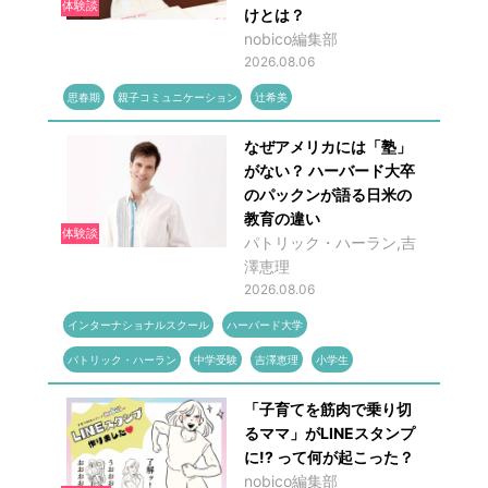
体験談
けとは？
nobico編集部
2026.08.06
思春期
親子コミュニケーション
辻希美
なぜアメリカには「塾」
がない？ ハーバード大卒
のパックンが語る日米の
教育の違い
体験談
パトリック・ハーラン,吉
澤恵理
2026.08.06
インターナショナルスクール
ハーバード大学
パトリック・ハーラン
中学受験
吉澤恵理
小学生
「子育てを筋肉で乗り切
るママ」がLINEスタンプ
に!? って何が起こった？
nobico編集部