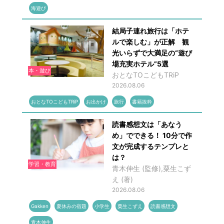
海遊び
結局子連れ旅行は「ホテ
ルで楽しむ」が正解 観
光いらずで大満足の“遊び
場充実ホテル”5選
本・遊び
おとなTOこどもTRiP
2026.08.06
おとなTOこどもTRiP
お出かけ
旅行
書籍抜粋
読書感想文は「あなう
め」でできる！ 10分で作
文が完成するテンプレと
は？
学習・教育
青木伸生 (監修),粟生こず
え (著)
2026.08.06
Gakken
夏休みの宿題
小学生
粟生こずえ
読書感想文
青木伸生