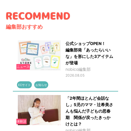
編集部おすすめ
公式ショップOPEN！
編集部発「あったらいい
な」を形にした3アイテム
が登場
ニュース
nobico編集部
2026.08.05
ECサイト
お知らせ
「2年間ほとんど会話な
し」5児のママ・辻希美さ
んも悩んだ子どもの思春
期 関係が戻ったきっか
体験談
けとは？
nobico編集部