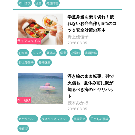
本田秀夫
漫画
発達障害
学童弁当を乗り切れ！疲
れないお弁当作り5つのコ
ツ＆安全対策の基本
野上優佳子
ライフスタイル
2026.08.05
お弁当
レシピ
夏休み
学童
小学館
書籍抜粋
野上優佳子
長期休暇
浮き輪のまま転覆、砂で
火傷も...夏休み前に親が
知るべき海のヒヤリハッ
ト
本・遊び
茂木みかほ
2026.08.05
ヒヤリハット
リスクマネジメント
事故防止
子どもの事故
海遊び