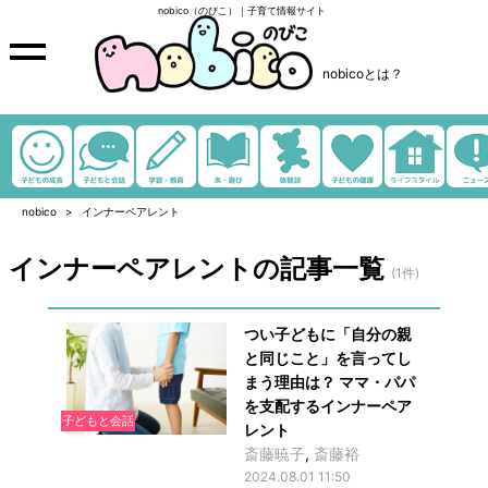
nobico（のびこ）｜子育て情報サイト
nobicoとは？
nobico
インナーペアレント
インナーペアレントの記事一覧
(1件)
つい子どもに「自分の親
と同じこと」を言ってし
まう理由は？ ママ・パパ
を支配するインナーペア
子どもと会話
レント
斎藤暁子
,
斎藤裕
2024.08.01 11:50