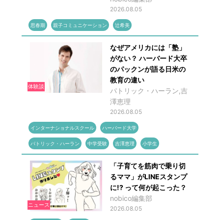
2026.08.05
思春期
親子コミュニケーション
辻希美
なぜアメリカには「塾」
がない？ ハーバード大卒
のパックンが語る日米の
教育の違い
体験談
パトリック・ハーラン,吉
澤恵理
2026.08.05
インターナショナルスクール
ハーバード大学
パトリック・ハーラン
中学受験
吉澤恵理
小学生
「子育てを筋肉で乗り切
るママ」がLINEスタンプ
に!? って何が起こった？
nobico編集部
ニュース
2026.08.05