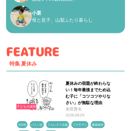
小栗
母と息子、山梨ふたり暮らし
特集
夏休み
夏休みの宿題が終わらな
い！毎年最後までため込
む子に「コツコツやりな
さい」が無駄な理由
子どもの成長
本田秀夫
2026.08.05
ADHD
バトン社
フォレスト出版
フクチマミ
書籍抜粋