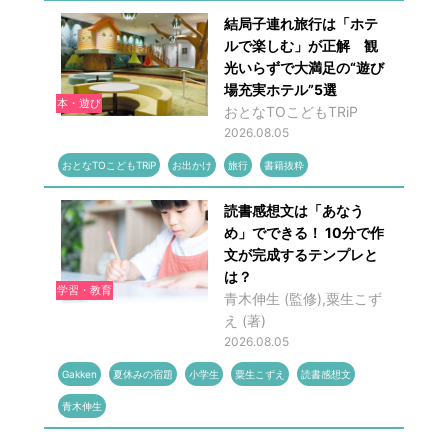
結局子連れ旅行は「ホテ
ルで楽しむ」が正解 観
光いらずで大満足の“遊び
場充実ホテル”5選
本・遊び
おとなTOこどもTRiP
2026.08.05
おとなTOこどもTRiP
お出かけ
旅行
書籍抜粋
読書感想文は「あなう
め」でできる！ 10分で作
文が完成するテンプレと
は？
学習・教育
青木伸生 (監修),粟生こず
え (著)
2026.08.05
Gakken
夏休みの宿題
小学生
粟生こずえ
読書感想文
青木伸生