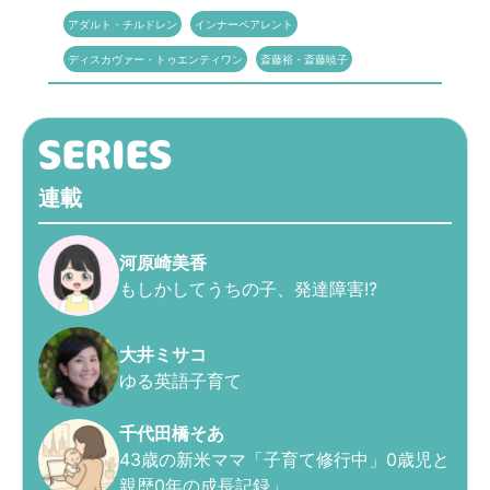
アダルト・チルドレン
インナーペアレント
ディスカヴァー・トゥエンティワン
斎藤裕・斎藤暁子
連載
河原崎美香
もしかしてうちの子、発達障害!?
大井ミサコ
ゆる英語子育て
千代田橋そあ
43歳の新米ママ「子育て修行中」0歳児と
親歴0年の成長記録」