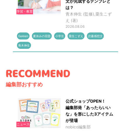
文が完成するテンプレと
は？
学習・教育
青木伸生 (監修),粟生こず
え (著)
2026.08.06
Gakken
夏休みの宿題
小学生
粟生こずえ
読書感想文
青木伸生
編集部おすすめ
公式ショップOPEN！
編集部発「あったらいい
な」を形にした3アイテム
が登場
ニュース
nobico編集部