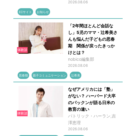
2026.08.06
ECサイト
お知らせ
「2年間ほとんど会話な
し」5児のママ・辻希美さ
んも悩んだ子どもの思春
期 関係が戻ったきっか
体験談
けとは？
nobico編集部
2026.08.06
思春期
親子コミュニケーション
辻希美
なぜアメリカには「塾」
がない？ ハーバード大卒
のパックンが語る日米の
教育の違い
体験談
パトリック・ハーラン,吉
澤恵理
2026.08.06