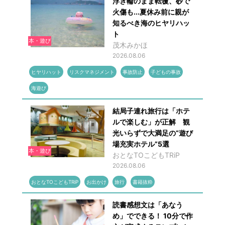
浮き輪のまま転覆、砂で
火傷も...夏休み前に親が
知るべき海のヒヤリハッ
ト
本・遊び
茂木みかほ
2026.08.06
ヒヤリハット
リスクマネジメント
事故防止
子どもの事故
海遊び
結局子連れ旅行は「ホテ
ルで楽しむ」が正解 観
光いらずで大満足の“遊び
場充実ホテル”5選
本・遊び
おとなTOこどもTRiP
2026.08.06
おとなTOこどもTRiP
お出かけ
旅行
書籍抜粋
読書感想文は「あなう
め」でできる！ 10分で作