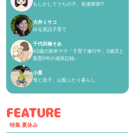
もしかしてうちの子、発達障害!?
大井ミサコ
ゆる英語子育て
千代田橋そあ
43歳の新米ママ「子育て修行中」0歳児と
親歴0年の成長記録」
小栗
母と息子、山梨ふたり暮らし
特集
夏休み