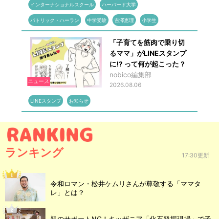
インターナショナルスクール
ハーバード大学
パトリック・ハーラン
中学受験
吉澤恵理
小学生
「子育てを筋肉で乗り切
るママ」がLINEスタンプ
に!? って何が起こった？
nobico編集部
ニュース
2026.08.06
LINEスタンプ
お知らせ
ランキング
17:30更新
令和ロマン・松井ケムリさんが尊敬する「ママタ
レ」とは？
親のサポートNG！キッザニア「化石発掘現場」で子