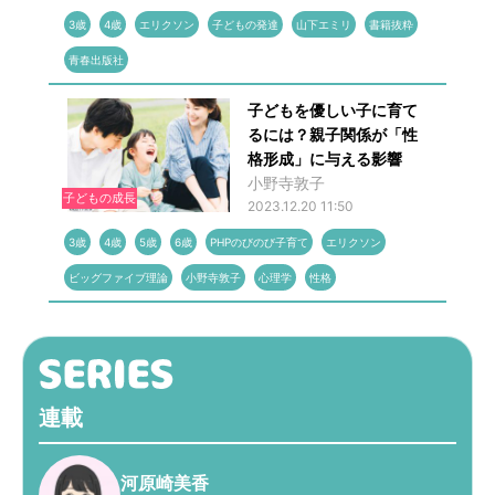
3歳
4歳
エリクソン
子どもの発達
山下エミリ
書籍抜粋
青春出版社
子どもを優しい子に育て
るには？親子関係が「性
格形成」に与える影響
小野寺敦子
子どもの成長
2023.12.20 11:50
3歳
4歳
5歳
6歳
PHPのびのび子育て
エリクソン
ビッグファイブ理論
小野寺敦子
心理学
性格
連載
河原崎美香