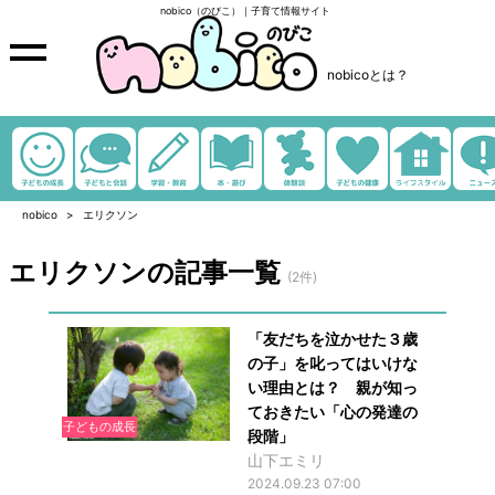
nobico（のびこ）｜子育て情報サイト
nobicoとは？
nobico
エリクソン
エリクソンの記事一覧
(2件)
「友だちを泣かせた３歳
の子」を叱ってはいけな
い理由とは？ 親が知っ
ておきたい「心の発達の
子どもの成長
段階」
山下エミリ
2024.09.23 07:00