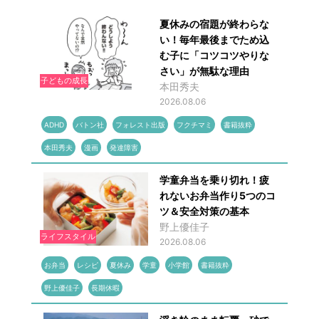
夏休みの宿題が終わらな
い！毎年最後までため込
む子に「コツコツやりな
さい」が無駄な理由
子どもの成長
本田秀夫
2026.08.06
ADHD
バトン社
フォレスト出版
フクチマミ
書籍抜粋
本田秀夫
漫画
発達障害
学童弁当を乗り切れ！疲
れないお弁当作り5つのコ
ツ＆安全対策の基本
野上優佳子
ライフスタイル
2026.08.06
お弁当
レシピ
夏休み
学童
小学館
書籍抜粋
野上優佳子
長期休暇