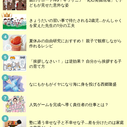
どもが見せた意外な姿
きょうだいの習い事で待たされる2歳児...かんしゃく
を変えた先生の1分の工夫
夏休みの自由研究におすすめ！ 親子で観察しながら
作れるレシピ
「挨拶しなさい！」は逆効果？ 自分から挨拶する子
の育て方
なにもかもがイヤになり海に身を投げる西郷隆盛
人気ゲームを完成へ導く責任者の仕事とは？
塾に通う幸せな子と不幸せな子…差を分けたのは家庭