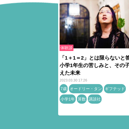
体験談
「1＋1＝2」とは限らないと
小学1年生の苦しみと、その
えた未来
2023.03.30 17:26
7歳
オードリー・タン
ギフテッド
小学1年
算数
講談社