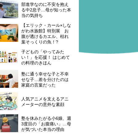
部進学なのに不安を抱え
る中2息子…母が知った本
当の気持ち
【エリック・カール×しな
がわ水族館】特別展 お
腹が透けるカエル、枯れ
葉そっくりの魚！?
子どもの「やってみた
い！」を応援！ はじめて
の料理のきほん
塾に通う幸せな子と不幸
せな子…差を分けたのは
家庭の言葉だった
人気アニメを支えるアニ
メーターの意外な素顔
塾を休みたがる小6娘、週
3度目の「お腹痛い」…母
が気づいた本当の理由