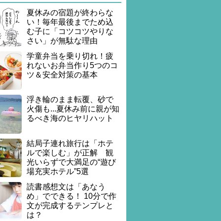
夏休みの宿題が終わらな
い！毎年最後までため込
む子に「コツコツやりな
さい」が無駄な理由
学童弁当を乗り切れ！疲
れないお弁当作り5つのコ
ツ＆安全対策の基本
浮き輪のまま転覆、砂で
火傷も...夏休み前に親が知
るべき海のヒヤリハット
結局子連れ旅行は「ホテ
ルで楽しむ」が正解 観
光いらずで大満足の“遊び
場充実ホテル”5選
読書感想文は「あなう
め」でできる！ 10分で作
文が完成するテンプレと
は？