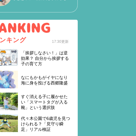
ンキング
17:30更新
「挨拶しなさい！」は逆
効果？ 自分から挨拶する
子の育て方
なにもかもがイヤになり
海に身を投げる西郷隆盛
すぐ消える子に履かせた
い「スマートタグが入る
靴」という選択肢
代々木公園で6歳児を見つ
けられる？「見守り瞬
足」リアル検証