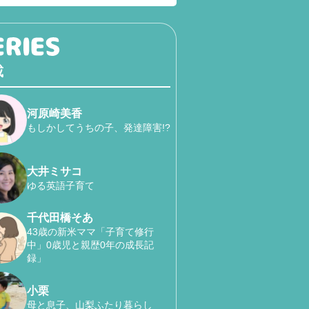
載
河原崎美香
もしかしてうちの子、発達障害!?
大井ミサコ
ゆる英語子育て
千代田橋そあ
43歳の新米ママ「子育て修行
中」0歳児と親歴0年の成長記
録」
小栗
母と息子、山梨ふたり暮らし