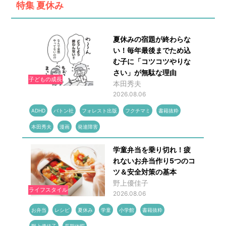
特集
夏休み
夏休みの宿題が終わらな
い！毎年最後までため込
む子に「コツコツやりな
さい」が無駄な理由
子どもの成長
本田秀夫
2026.08.06
ADHD
バトン社
フォレスト出版
フクチマミ
書籍抜粋
本田秀夫
漫画
発達障害
学童弁当を乗り切れ！疲
れないお弁当作り5つのコ
ツ＆安全対策の基本
野上優佳子
ライフスタイル
2026.08.06
お弁当
レシピ
夏休み
学童
小学館
書籍抜粋