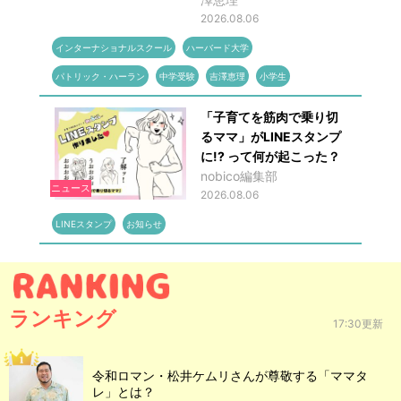
2026.08.06
インターナショナルスクール
ハーバード大学
パトリック・ハーラン
中学受験
吉澤恵理
小学生
「子育てを筋肉で乗り切
るママ」がLINEスタンプ
に!? って何が起こった？
nobico編集部
ニュース
2026.08.06
LINEスタンプ
お知らせ
ランキング
17:30更新
令和ロマン・松井ケムリさんが尊敬する「ママタ
レ」とは？