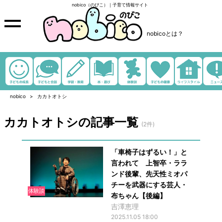
nobico（のびこ）｜子育て情報サイト
nobicoとは？
nobico
カカトオトシ
カカトオトシの記事一覧
(2件)
「車椅子はずるい！」と
言われて 上智卒・ララ
ンド後輩、先天性ミオパ
チーを武器にする芸人・
体験談
布ちゃん【後編】
吉澤恵理
2025.11.05 18:00