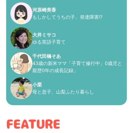
河原崎美香
もしかしてうちの子、発達障害!?
大井ミサコ
ゆる英語子育て
千代田橋そあ
43歳の新米ママ「子育て修行中」0歳児と
親歴0年の成長記録」
小栗
母と息子、山梨ふたり暮らし