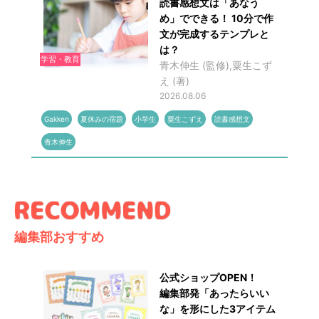
読書感想文は「あなう
め」でできる！ 10分で作
文が完成するテンプレと
は？
学習・教育
青木伸生 (監修),粟生こず
え (著)
2026.08.06
Gakken
夏休みの宿題
小学生
粟生こずえ
読書感想文
青木伸生
編集部おすすめ
公式ショップOPEN！
編集部発「あったらいい
な」を形にした3アイテム