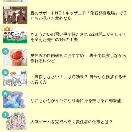
親のサポートNG！キッザニア「化石発掘現場」で子
どもが見せた意外な姿
きょうだいの習い事で待たされる2歳児...かんしゃく
を変えた先生の1分の工夫
夏休みの自由研究におすすめ！ 親子で観察しながら
作れるレシピ
「挨拶しなさい！」は逆効果？ 自分から挨拶する子
の育て方
なにもかもがイヤになり海に身を投げる西郷隆盛
人気ゲームを完成へ導く責任者の仕事とは？