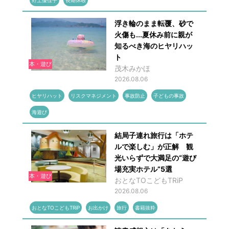
野上優佳子
長期休暇
浮き輪のまま転覆、砂で
火傷も...夏休み前に親が
知るべき海のヒヤリハッ
ト
本・遊び
茂木みかほ
2026.08.06
ヒヤリハット
リスクマネジメント
事故防止
子どもの事故
海遊び
結局子連れ旅行は「ホテ
ルで楽しむ」が正解 観
光いらずで大満足の“遊び
場充実ホテル”5選
本・遊び
おとなTOこどもTRiP
2026.08.06
おとなTOこどもTRiP
お出かけ
旅行
書籍抜粋