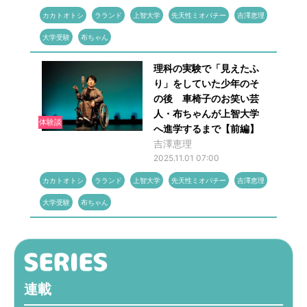
カカトオトシ
ラランド
上智大学
先天性ミオパチー
吉澤恵理
大学受験
布ちゃん
理科の実験で「見えたふ
り」をしていた少年のそ
の後 車椅子のお笑い芸
人・布ちゃんが上智大学
体験談
へ進学するまで【前編】
吉澤恵理
2025.11.01 07:00
カカトオトシ
ラランド
上智大学
先天性ミオパチー
吉澤恵理
大学受験
布ちゃん
連載