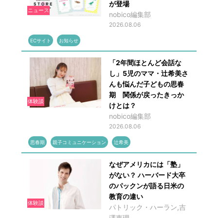
が登場
ニュース
nobico編集部
2026.08.06
ECサイト
お知らせ
「2年間ほとんど会話な
し」5児のママ・辻希美さ
んも悩んだ子どもの思春
期 関係が戻ったきっか
体験談
けとは？
nobico編集部
2026.08.06
思春期
親子コミュニケーション
辻希美
なぜアメリカには「塾」
がない？ ハーバード大卒
のパックンが語る日米の
教育の違い
体験談
パトリック・ハーラン,吉
澤恵理