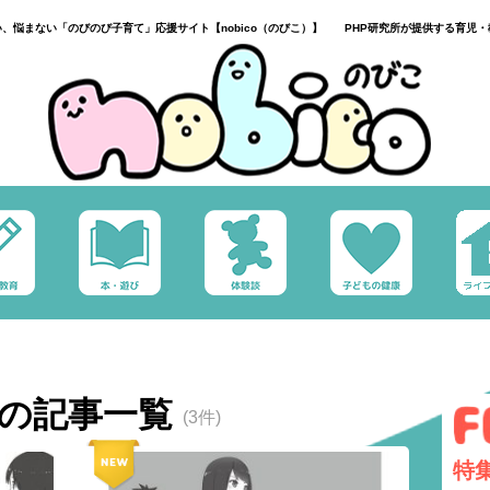
い、悩まない「のびのび子育て」応援サイト【nobico（のびこ）】 PHP研究所が提供する育児・
1の記事一覧
(3件)
特