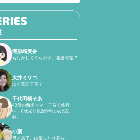
載
河原崎美香
もしかしてうちの子、発達障害!?
大井ミサコ
ゆる英語子育て
千代田橋そあ
43歳の新米ママ「子育て修行
中」0歳児と親歴0年の成長記
録」
小栗
母と息子、山梨ふたり暮らし