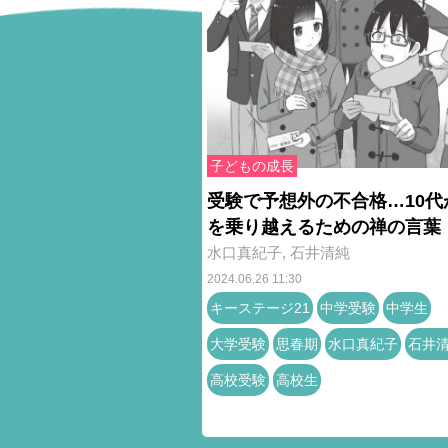
子どもの成長
受験で予想外の不合格…10代
を乗り越えるための禅の言葉
水口真紀子
,
石井清純
2024.06.26 11:30
キーステージ21
中学受験
中学生
大学受験
思春期
水口真紀子
石井
高校受験
高校生