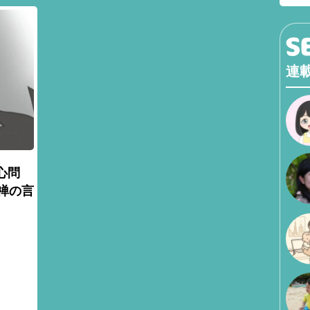
連
心問
禅の言