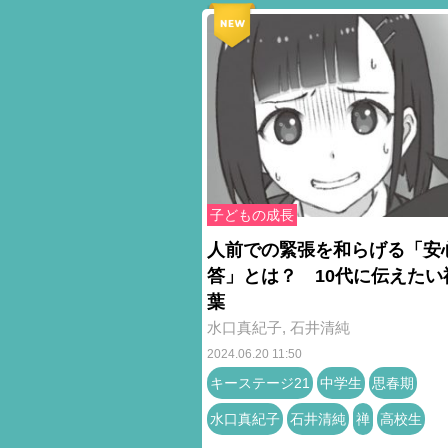
子どもの成長
人前での緊張を和らげる「安
答」とは？ 10代に伝えたい
葉
水口真紀子
,
石井清純
2024.06.20 11:50
キーステージ21
中学生
思春期
水口真紀子
石井清純
禅
高校生