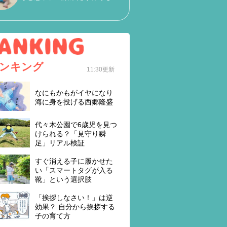
ンキング
11:30更新
なにもかもがイヤになり
海に身を投げる西郷隆盛
代々木公園で6歳児を見つ
けられる？「見守り瞬
足」リアル検証
すぐ消える子に履かせた
い「スマートタグが入る
靴」という選択肢
「挨拶しなさい！」は逆
効果？ 自分から挨拶する
子の育て方