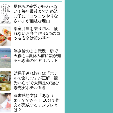
夏休みの宿題が終わらな
い！毎年最後までため込
む子に「コツコツやりな
さい」が無駄な理由
学童弁当を乗り切れ！疲
れないお弁当作り5つのコ
ツ＆安全対策の基本
浮き輪のまま転覆、砂で
火傷も...夏休み前に親が知
るべき海のヒヤリハット
結局子連れ旅行は「ホテ
ルで楽しむ」が正解 観
光いらずで大満足の“遊び
場充実ホテル”5選
読書感想文は「あなう
め」でできる！ 10分で作
文が完成するテンプレと
は？