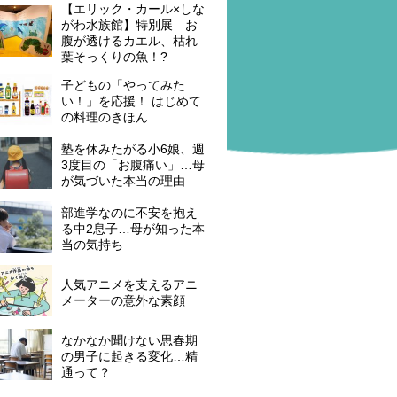
【エリック・カール×しな
がわ水族館】特別展 お
腹が透けるカエル、枯れ
葉そっくりの魚！?
子どもの「やってみた
い！」を応援！ はじめて
の料理のきほん
塾を休みたがる小6娘、週
3度目の「お腹痛い」…母
が気づいた本当の理由
部進学なのに不安を抱え
る中2息子…母が知った本
当の気持ち
人気アニメを支えるアニ
メーターの意外な素顔
なかなか聞けない思春期
の男子に起きる変化…精
通って？