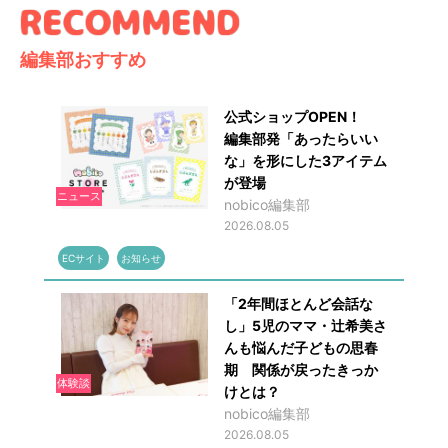
編集部おすすめ
公式ショップOPEN！
編集部発「あったらいい
な」を形にした3アイテム
が登場
ニュース
nobico編集部
2026.08.05
ECサイト
お知らせ
「2年間ほとんど会話な
し」5児のママ・辻希美さ
んも悩んだ子どもの思春
期 関係が戻ったきっか
体験談
けとは？
nobico編集部
2026.08.05