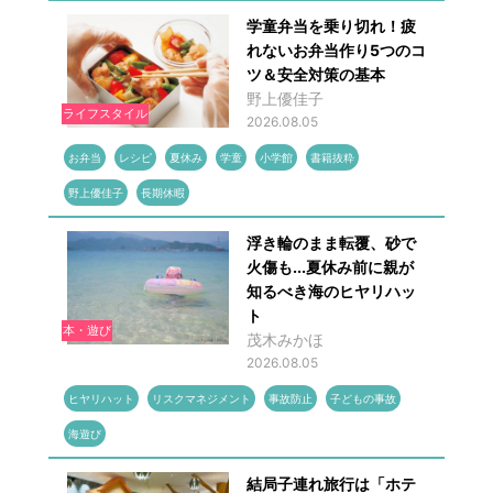
学童弁当を乗り切れ！疲
れないお弁当作り5つのコ
ツ＆安全対策の基本
野上優佳子
ライフスタイル
2026.08.05
お弁当
レシピ
夏休み
学童
小学館
書籍抜粋
野上優佳子
長期休暇
浮き輪のまま転覆、砂で
火傷も...夏休み前に親が
知るべき海のヒヤリハッ
ト
本・遊び
茂木みかほ
2026.08.05
ヒヤリハット
リスクマネジメント
事故防止
子どもの事故
海遊び
結局子連れ旅行は「ホテ