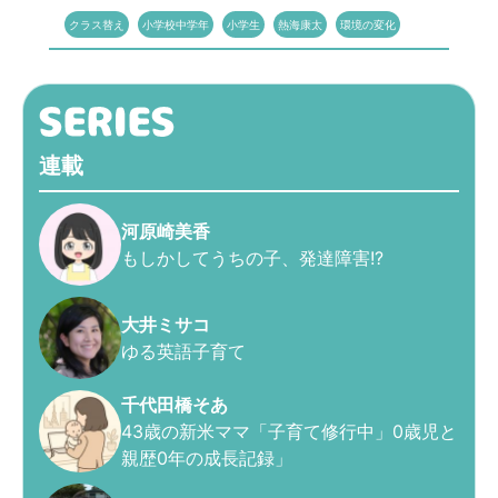
クラス替え
小学校中学年
小学生
熱海康太
環境の変化
連載
河原崎美香
もしかしてうちの子、発達障害!?
大井ミサコ
ゆる英語子育て
千代田橋そあ
43歳の新米ママ「子育て修行中」0歳児と
親歴0年の成長記録」