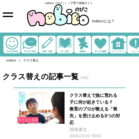
nobico（のびこ）｜子育て情報サイト
nobicoとは？
nobico
クラス替え
クラス替えの記事一覧
(1件)
クラス替えで急に荒れる
子に何が起きている？
教育のプロが教える「喪
失」を受け止める3つの対
子どもと会話
応
熱海康太
2026.03.03 19:00