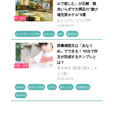
ルで楽しむ」が正解 観
光いらずで大満足の“遊び
場充実ホテル”5選
本・遊び
おとなTOこどもTRiP
2026.08.05
おとなTOこどもTRiP
お出かけ
旅行
書籍抜粋
読書感想文は「あなう
め」でできる！ 10分で作
文が完成するテンプレと
は？
学習・教育
青木伸生 (監修),粟生こず
え (著)
2026.08.05
Gakken
夏休みの宿題
小学生
粟生こずえ
読書感想文
青木伸生