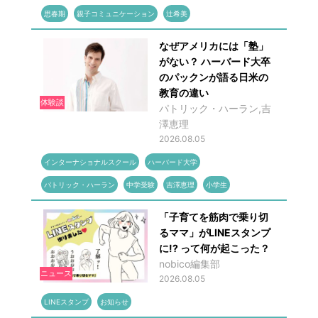
思春期
親子コミュニケーション
辻希美
なぜアメリカには「塾」
がない？ ハーバード大卒
のパックンが語る日米の
教育の違い
体験談
パトリック・ハーラン,吉
澤恵理
2026.08.05
インターナショナルスクール
ハーバード大学
パトリック・ハーラン
中学受験
吉澤恵理
小学生
「子育てを筋肉で乗り切
るママ」がLINEスタンプ
に!? って何が起こった？
nobico編集部
ニュース
2026.08.05
LINEスタンプ
お知らせ