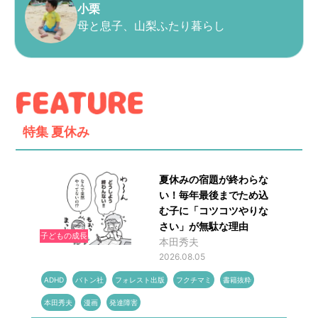
小栗
母と息子、山梨ふたり暮らし
特集
夏休み
夏休みの宿題が終わらな
い！毎年最後までため込
む子に「コツコツやりな
さい」が無駄な理由
子どもの成長
本田秀夫
2026.08.05
ADHD
バトン社
フォレスト出版
フクチマミ
書籍抜粋
本田秀夫
漫画
発達障害