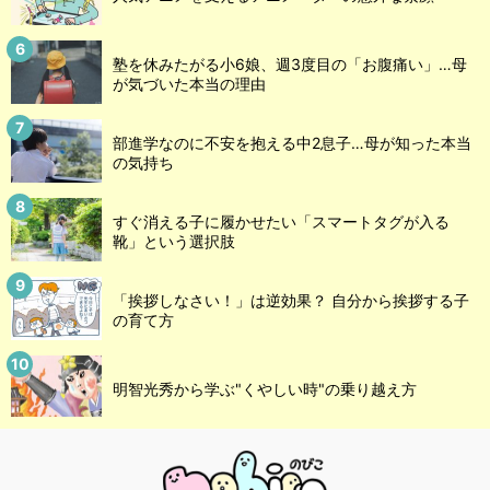
塾を休みたがる小6娘、週3度目の「お腹痛い」…母
が気づいた本当の理由
部進学なのに不安を抱える中2息子…母が知った本当
の気持ち
すぐ消える子に履かせたい「スマートタグが入る
靴」という選択肢
「挨拶しなさい！」は逆効果？ 自分から挨拶する子
の育て方
明智光秀から学ぶ"くやしい時"の乗り越え方