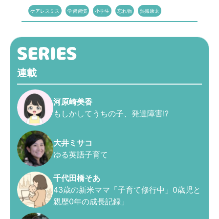
ケアレスミス
学習習慣
小学生
忘れ物
熱海康太
連載
河原崎美香
もしかしてうちの子、発達障害!?
大井ミサコ
ゆる英語子育て
千代田橋そあ
43歳の新米ママ「子育て修行中」0歳児と
親歴0年の成長記録」