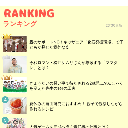
ランキング
23:30更新
親のサポートNG！キッザニア「化石発掘現場」で子
どもが見せた意外な姿
令和ロマン・松井ケムリさんが尊敬する「ママタ
レ」とは？
きょうだいの習い事で待たされる2歳児...かんしゃく
を変えた先生の1分の工夫
夏休みの自由研究におすすめ！ 親子で観察しながら
作れるレシピ
人気ゲームを完成へ導く責任者の仕事とは？