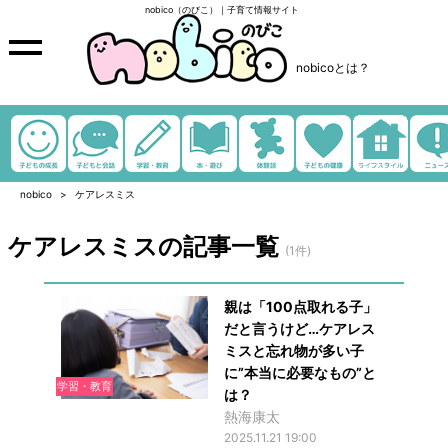
nobico（のびこ）｜子育て情報サイト
nobicoとは？
nobico
ケアレスミス
ケアレスミスの記事一覧
(1件)
親は「100点取れる子」
だと言うけど…ケアレス
ミスと忘れ物が多い子
に”本当に必要なもの”と
学習・教育
は？
熱海康太
2025.11.21 19:00