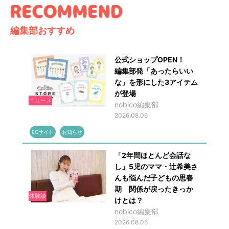
編集部おすすめ
公式ショップOPEN！
編集部発「あったらいい
な」を形にした3アイテム
が登場
ニュース
nobico編集部
2026.08.06
ECサイト
お知らせ
「2年間ほとんど会話な
し」5児のママ・辻希美さ
んも悩んだ子どもの思春
期 関係が戻ったきっか
体験談
けとは？
nobico編集部
2026.08.06