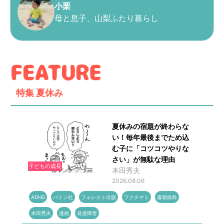
小栗
母と息子、山梨ふたり暮らし
特集
夏休み
夏休みの宿題が終わらな
い！毎年最後までため込
む子に「コツコツやりな
さい」が無駄な理由
子どもの成長
本田秀夫
2026.08.06
ADHD
バトン社
フォレスト出版
フクチマミ
書籍抜粋
本田秀夫
漫画
発達障害