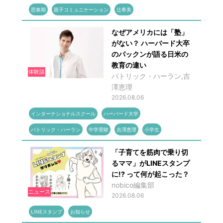
思春期
親子コミュニケーション
辻希美
なぜアメリカには「塾」
がない？ ハーバード大卒
のパックンが語る日米の
教育の違い
体験談
パトリック・ハーラン,吉
澤恵理
2026.08.06
インターナショナルスクール
ハーバード大学
パトリック・ハーラン
中学受験
吉澤恵理
小学生
「子育てを筋肉で乗り切
るママ」がLINEスタンプ
に!? って何が起こった？
nobico編集部
ニュース
2026.08.06
LINEスタンプ
お知らせ