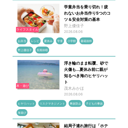
学童弁当を乗り切れ！疲
れないお弁当作り5つのコ
ツ＆安全対策の基本
野上優佳子
ライフスタイル
2026.08.06
お弁当
レシピ
夏休み
学童
小学館
書籍抜粋
野上優佳子
長期休暇
浮き輪のまま転覆、砂で
火傷も...夏休み前に親が
知るべき海のヒヤリハッ
ト
本・遊び
茂木みかほ
2026.08.06
ヒヤリハット
リスクマネジメント
事故防止
子どもの事故
海遊び
結局子連れ旅行は「ホテ