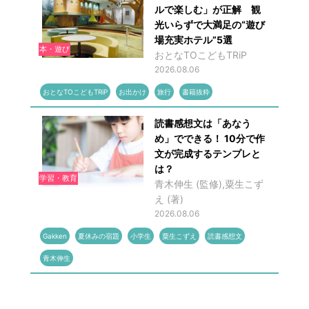
ルで楽しむ」が正解 観
光いらずで大満足の“遊び
場充実ホテル”5選
本・遊び
おとなTOこどもTRiP
2026.08.06
おとなTOこどもTRiP
お出かけ
旅行
書籍抜粋
読書感想文は「あなう
め」でできる！ 10分で作
文が完成するテンプレと
は？
学習・教育
青木伸生 (監修),粟生こず
え (著)
2026.08.06
Gakken
夏休みの宿題
小学生
粟生こずえ
読書感想文
青木伸生