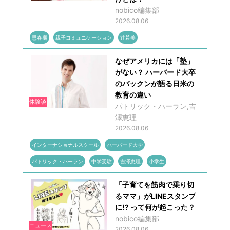
nobico編集部
2026.08.06
思春期
親子コミュニケーション
辻希美
なぜアメリカには「塾」
がない？ ハーバード大卒
のパックンが語る日米の
教育の違い
体験談
パトリック・ハーラン,吉
澤恵理
2026.08.06
インターナショナルスクール
ハーバード大学
パトリック・ハーラン
中学受験
吉澤恵理
小学生
「子育てを筋肉で乗り切
るママ」がLINEスタンプ
に!? って何が起こった？
nobico編集部
ニュース
2026.08.06