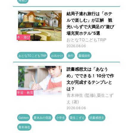
海遊び
結局子連れ旅行は「ホテ
ルで楽しむ」が正解 観
光いらずで大満足の“遊び
場充実ホテル”5選
本・遊び
おとなTOこどもTRiP
2026.08.06
おとなTOこどもTRiP
お出かけ
旅行
書籍抜粋
読書感想文は「あなう
め」でできる！ 10分で作
文が完成するテンプレと
は？
学習・教育
青木伸生 (監修),粟生こず
え (著)
2026.08.06
Gakken
夏休みの宿題
小学生
粟生こずえ
読書感想文
青木伸生