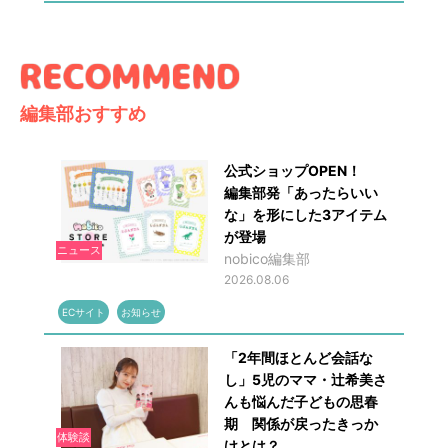
編集部おすすめ
公式ショップOPEN！
編集部発「あったらいい
な」を形にした3アイテム
が登場
ニュース
nobico編集部
2026.08.06
ECサイト
お知らせ
「2年間ほとんど会話な
し」5児のママ・辻希美さ
んも悩んだ子どもの思春
期 関係が戻ったきっか
体験談
けとは？