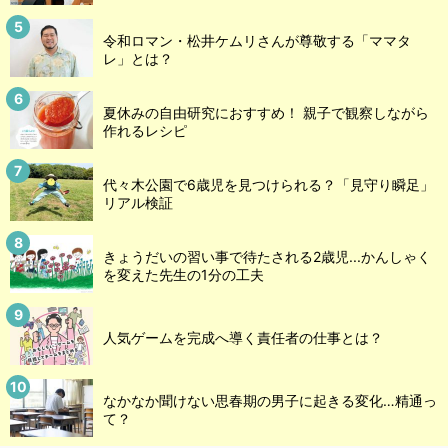
令和ロマン・松井ケムリさんが尊敬する「ママタ
レ」とは？
夏休みの自由研究におすすめ！ 親子で観察しながら
作れるレシピ
代々木公園で6歳児を見つけられる？「見守り瞬足」
リアル検証
きょうだいの習い事で待たされる2歳児...かんしゃく
を変えた先生の1分の工夫
人気ゲームを完成へ導く責任者の仕事とは？
なかなか聞けない思春期の男子に起きる変化…精通っ
て？