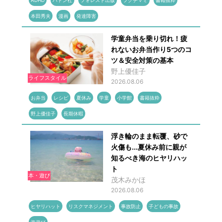
ADHD
バトン社
フォレスト出版
フクチマミ
書籍抜粋
本田秀夫
漫画
発達障害
学童弁当を乗り切れ！疲
れないお弁当作り5つのコ
ツ＆安全対策の基本
野上優佳子
ライフスタイル
2026.08.06
お弁当
レシピ
夏休み
学童
小学館
書籍抜粋
野上優佳子
長期休暇
浮き輪のまま転覆、砂で
火傷も...夏休み前に親が
知るべき海のヒヤリハッ
ト
本・遊び
茂木みかほ
2026.08.06
ヒヤリハット
リスクマネジメント
事故防止
子どもの事故