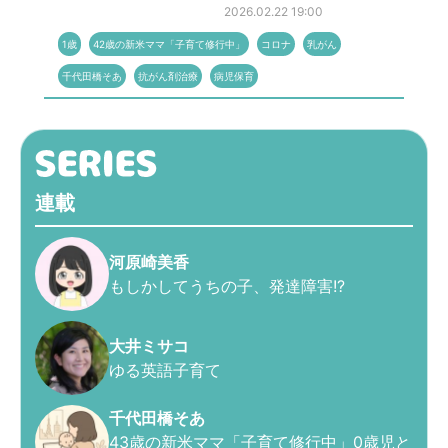
2026.02.22 19:00
1歳
42歳の新米ママ「子育て修行中」
コロナ
乳がん
千代田橋そあ
抗がん剤治療
病児保育
連載
河原崎美香
もしかしてうちの子、発達障害!?
大井ミサコ
ゆる英語子育て
千代田橋そあ
43歳の新米ママ「子育て修行中」0歳児と