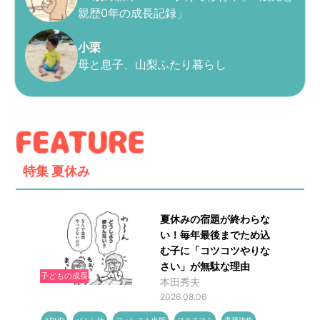
親歴0年の成長記録」
小栗
母と息子、山梨ふたり暮らし
特集
夏休み
夏休みの宿題が終わらな
い！毎年最後までため込
む子に「コツコツやりな
さい」が無駄な理由
子どもの成長
本田秀夫
2026.08.06