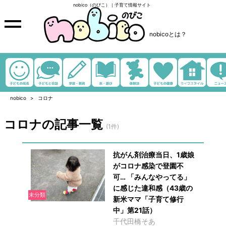
nobico（のびこ）｜子育て情報サイト
nobicoとは？
nobico
コロナ
コロナの記事一覧
(1件)
抗がん剤治療当日、1歳娘
がコロナ感染で登園不
可… 「みんなやってる」
に感じた違和感（43歳の
未分類
新米ママ「子育て修行
中」第21話）
千代田橋そあ