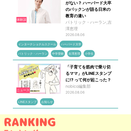
がない？ ハーバード大卒
のパックンが語る日米の
教育の違い
体験談
パトリック・ハーラン,吉
澤恵理
2026.08.06
インターナショナルスクール
ハーバード大学
パトリック・ハーラン
中学受験
吉澤恵理
小学生
「子育てを筋肉で乗り切
るママ」がLINEスタンプ
に!? って何が起こった？
nobico編集部
ニュース
2026.08.06
LINEスタンプ
お知らせ