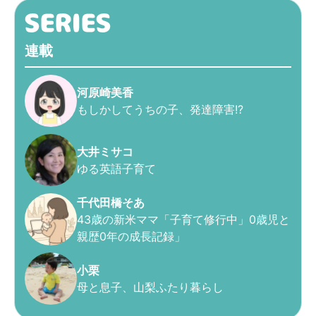
連載
河原崎美香
もしかしてうちの子、発達障害!?
大井ミサコ
ゆる英語子育て
千代田橋そあ
43歳の新米ママ「子育て修行中」0歳児と
親歴0年の成長記録」
小栗
母と息子、山梨ふたり暮らし