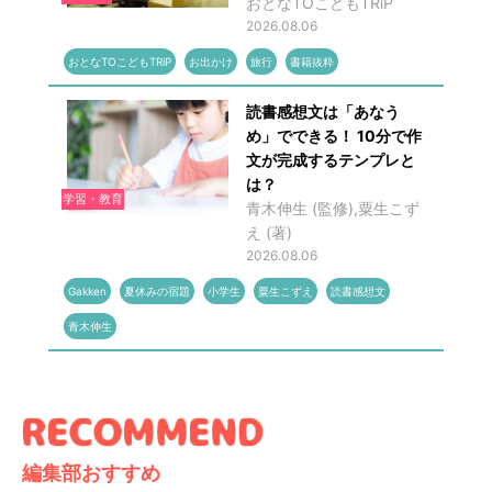
おとなTOこどもTRiP
2026.08.06
おとなTOこどもTRiP
お出かけ
旅行
書籍抜粋
読書感想文は「あなう
め」でできる！ 10分で作
文が完成するテンプレと
は？
学習・教育
青木伸生 (監修),粟生こず
え (著)
2026.08.06
Gakken
夏休みの宿題
小学生
粟生こずえ
読書感想文
青木伸生
編集部おすすめ