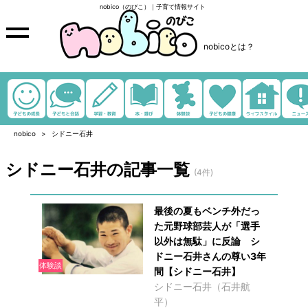
nobico（のびこ）｜子育て情報サイト
nobicoとは？
nobico
シドニー石井
シドニー石井の記事一覧
(4件)
最後の夏もベンチ外だっ
た元野球部芸人が「選手
以外は無駄」に反論 シ
ドニー石井さんの尊い3年
体験談
間【シドニー石井】
シドニー石井（石井航
平）