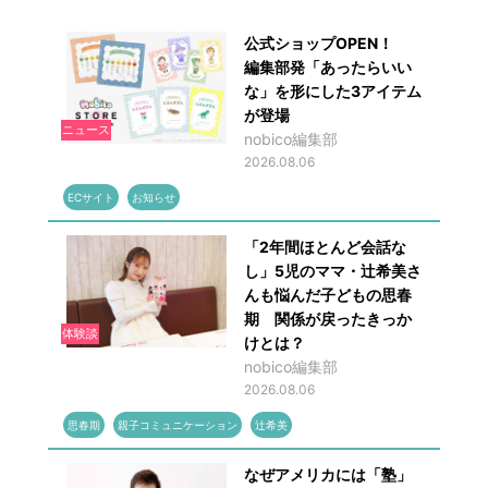
公式ショップOPEN！
編集部発「あったらいい
な」を形にした3アイテム
が登場
ニュース
nobico編集部
2026.08.06
ECサイト
お知らせ
「2年間ほとんど会話な
し」5児のママ・辻希美さ
んも悩んだ子どもの思春
期 関係が戻ったきっか
体験談
けとは？
nobico編集部
2026.08.06
思春期
親子コミュニケーション
辻希美
なぜアメリカには「塾」