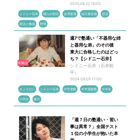
2025.08.22 16:00
シドニー石井
僕らの別荘
吉澤恵理
自己肯定感
部活
部活と勉強
野球
週7で塾通い「不器用な姉
と器用な弟」のその後
東大に合格したのはどっ
ち？【シドニー石井】
体験談
シドニー石井（石井航
平）
2024.09.05 17:00
きょうだい
シドニー石井
中学受験
中学受験塾
中学生
小学生
東大
「週７日の塾通い・習い
事は異常？」全国テスト
１位の小学生が抱いた本