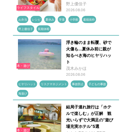
野上優佳子
ライフスタイル
2026.08.06
お弁当
レシピ
夏休み
学童
小学館
書籍抜粋
野上優佳子
長期休暇
浮き輪のまま転覆、砂で
火傷も...夏休み前に親が
知るべき海のヒヤリハッ
ト
本・遊び
茂木みかほ
2026.08.06
ヒヤリハット
リスクマネジメント
事故防止
子どもの事故
海遊び
結局子連れ旅行は「ホテ
ルで楽しむ」が正解 観
光いらずで大満足の“遊び
場充実ホテル”5選
本・遊び