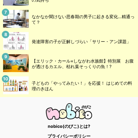
なかなか聞けない思春期の男子に起きる変化…精通っ
て？
発達障害の子が正解しづらい「サリー・アン課題」
【エリック・カール×しながわ水族館】特別展 お腹
が透けるカエル、枯れ葉そっくりの魚！?
子どもの「やってみたい！」を応援！ はじめての料
理のきほん
nobico(のびこ)とは?
プライバシーポリシー