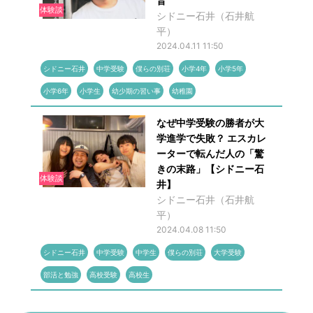
音
体験談
シドニー石井（石井航
平）
2024.04.11 11:50
シドニー石井
中学受験
僕らの別荘
小学4年
小学5年
小学6年
小学生
幼少期の習い事
幼稚園
なぜ中学受験の勝者が大
学進学で失敗？ エスカレ
ーターで転んだ人の「驚
きの末路」【シドニー石
体験談
井】
シドニー石井（石井航
平）
2024.04.08 11:50
シドニー石井
中学受験
中学生
僕らの別荘
大学受験
部活と勉強
高校受験
高校生