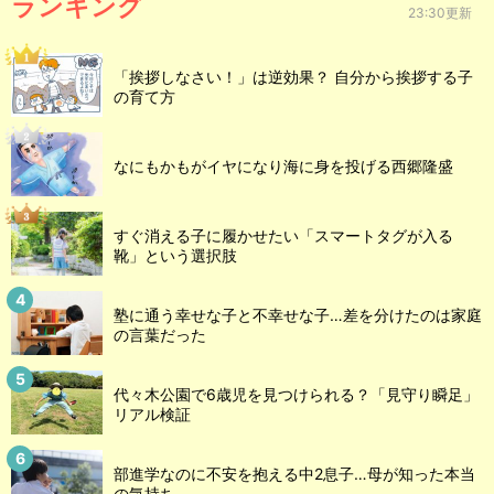
ランキング
23:30更新
「挨拶しなさい！」は逆効果？ 自分から挨拶する子
の育て方
なにもかもがイヤになり海に身を投げる西郷隆盛
すぐ消える子に履かせたい「スマートタグが入る
靴」という選択肢
塾に通う幸せな子と不幸せな子…差を分けたのは家庭
の言葉だった
代々木公園で6歳児を見つけられる？「見守り瞬足」
リアル検証
部進学なのに不安を抱える中2息子…母が知った本当
の気持ち