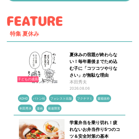
特集
夏休み
夏休みの宿題が終わらな
い！毎年最後までため込
む子に「コツコツやりな
さい」が無駄な理由
子どもの成長
本田秀夫
2026.08.06
ADHD
バトン社
フォレスト出版
フクチマミ
書籍抜粋
本田秀夫
漫画
発達障害
学童弁当を乗り切れ！疲
れないお弁当作り5つのコ
ツ＆安全対策の基本