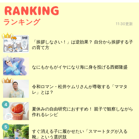
ランキング
11:30更新
「挨拶しなさい！」は逆効果？ 自分から挨拶する子
の育て方
なにもかもがイヤになり海に身を投げる西郷隆盛
令和ロマン・松井ケムリさんが尊敬する「ママタ
レ」とは？
夏休みの自由研究におすすめ！ 親子で観察しながら
作れるレシピ
すぐ消える子に履かせたい「スマートタグが入る
靴」という選択肢