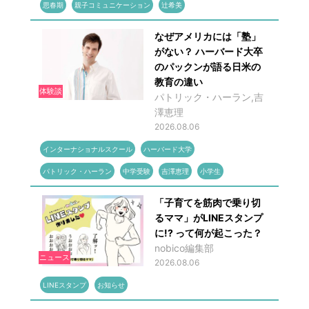
思春期
親子コミュニケーション
辻希美
なぜアメリカには「塾」
がない？ ハーバード大卒
のパックンが語る日米の
教育の違い
体験談
パトリック・ハーラン,吉
澤恵理
2026.08.06
インターナショナルスクール
ハーバード大学
パトリック・ハーラン
中学受験
吉澤恵理
小学生
「子育てを筋肉で乗り切
るママ」がLINEスタンプ
に!? って何が起こった？
nobico編集部
ニュース
2026.08.06
LINEスタンプ
お知らせ