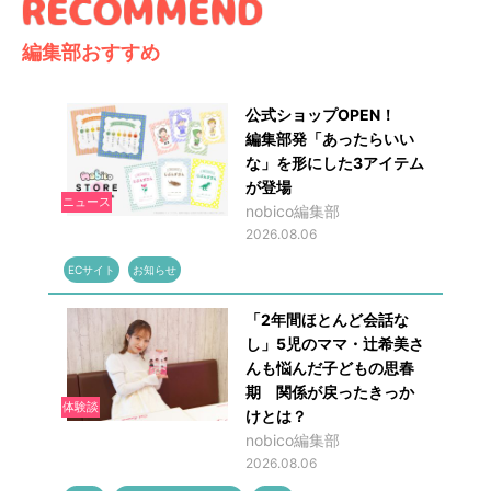
編集部おすすめ
公式ショップOPEN！
編集部発「あったらいい
な」を形にした3アイテム
が登場
ニュース
nobico編集部
2026.08.06
ECサイト
お知らせ
「2年間ほとんど会話な
し」5児のママ・辻希美さ
んも悩んだ子どもの思春
期 関係が戻ったきっか
体験談
けとは？
nobico編集部
2026.08.06