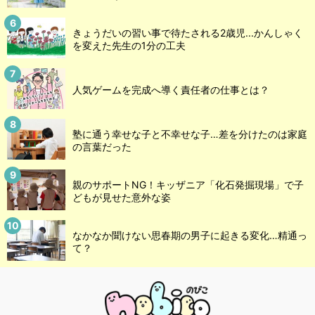
きょうだいの習い事で待たされる2歳児...かんしゃく
を変えた先生の1分の工夫
人気ゲームを完成へ導く責任者の仕事とは？
塾に通う幸せな子と不幸せな子…差を分けたのは家庭
の言葉だった
親のサポートNG！キッザニア「化石発掘現場」で子
どもが見せた意外な姿
なかなか聞けない思春期の男子に起きる変化…精通っ
て？