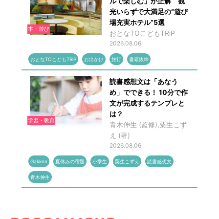
ルで楽しむ」が正解 観
光いらずで大満足の“遊び
場充実ホテル”5選
本・遊び
おとなTOこどもTRiP
2026.08.06
おとなTOこどもTRiP
お出かけ
旅行
書籍抜粋
読書感想文は「あなう
め」でできる！ 10分で作
文が完成するテンプレと
は？
学習・教育
青木伸生 (監修),粟生こず
え (著)
2026.08.06
Gakken
夏休みの宿題
小学生
粟生こずえ
読書感想文
青木伸生