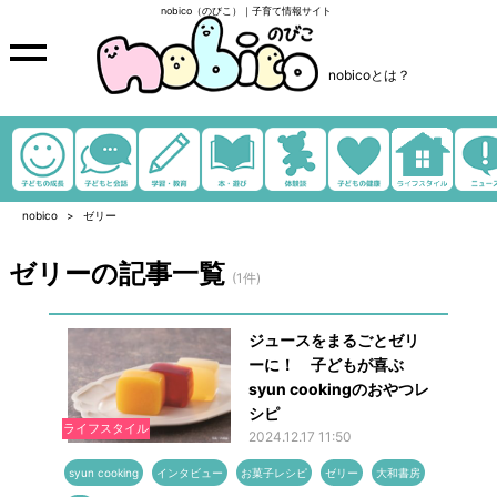
nobico（のびこ）｜子育て情報サイト
nobicoとは？
nobico
ゼリー
ゼリーの記事一覧
(1件)
ジュースをまるごとゼリ
ーに！ 子どもが喜ぶ
syun cookingのおやつレ
シピ
ライフスタイル
2024.12.17 11:50
syun cooking
インタビュー
お菓子レシピ
ゼリー
大和書房