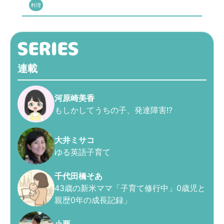
料理
連載
河原崎美香
もしかしてうちの子、発達障害!?
大井ミサコ
ゆる英語子育て
千代田橋そあ
43歳の新米ママ「子育て修行中」0歳児と
親歴0年の成長記録」