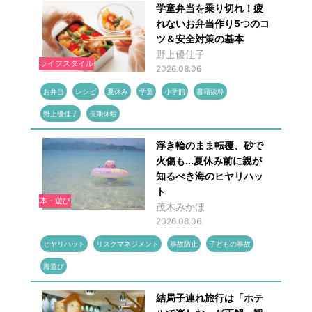
学童弁当を乗り切れ！疲
れないお弁当作り5つのコ
ツ＆安全対策の基本
野上優佳子
ライフスタイル
2026.08.06
お弁当
レシピ
夏休み
学童
小学館
書籍抜粋
野上優佳子
長期休暇
浮き輪のまま転覆、砂で
火傷も...夏休み前に親が
知るべき海のヒヤリハッ
ト
本・遊び
茂木みかほ
2026.08.06
ヒヤリハット
リスクマネジメント
事故防止
子どもの事故
海遊び
結局子連れ旅行は「ホテ