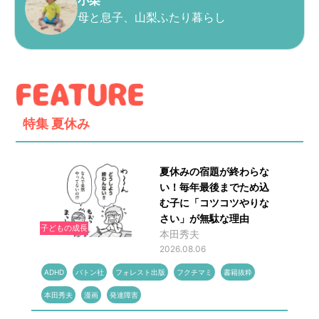
小栗
母と息子、山梨ふたり暮らし
特集
夏休み
夏休みの宿題が終わらな
い！毎年最後までため込
む子に「コツコツやりな
さい」が無駄な理由
子どもの成長
本田秀夫
2026.08.06
ADHD
バトン社
フォレスト出版
フクチマミ
書籍抜粋
本田秀夫
漫画
発達障害