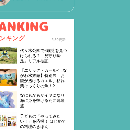
ンキング
5:30更新
代々木公園で6歳児を見つ
けられる？「見守り瞬
足」リアル検証
【エリック・カール×しな
がわ水族館】特別展 お
腹が透けるカエル、枯れ
葉そっくりの魚！?
なにもかもがイヤになり
海に身を投げるた西郷隆
盛
子どもの「やってみた
い！」を応援！ はじめて
の料理のきほん