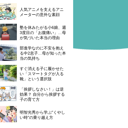
人気アニメを支えるアニ
メーターの意外な素顔
塾を休みたがる小6娘、週
3度目の「お腹痛い」…母
が気づいた本当の理由
部進学なのに不安を抱え
る中2息子…母が知った本
当の気持ち
すぐ消える子に履かせた
い「スマートタグが入る
靴」という選択肢
「挨拶しなさい！」は逆
効果？ 自分から挨拶する
子の育て方
明智光秀から学ぶ"くやし
い時"の乗り越え方