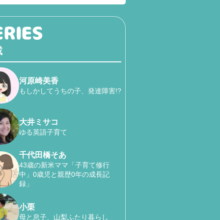
載
河原崎美香
もしかしてうちの子、発達障害!?
大井ミサコ
ゆる英語子育て
千代田橋そあ
43歳の新米ママ「子育て修行
中」0歳児と親歴0年の成長記
録」
小栗
母と息子、山梨ふたり暮らし