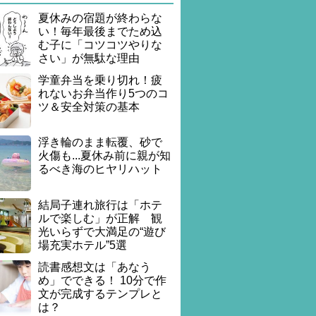
夏休みの宿題が終わらな
い！毎年最後までため込
む子に「コツコツやりな
さい」が無駄な理由
学童弁当を乗り切れ！疲
れないお弁当作り5つのコ
ツ＆安全対策の基本
浮き輪のまま転覆、砂で
火傷も...夏休み前に親が知
るべき海のヒヤリハット
結局子連れ旅行は「ホテ
ルで楽しむ」が正解 観
光いらずで大満足の“遊び
場充実ホテル”5選
読書感想文は「あなう
め」でできる！ 10分で作
文が完成するテンプレと
は？