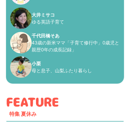
大井ミサコ
ゆる英語子育て
千代田橋そあ
43歳の新米ママ「子育て修行中」0歳児と
親歴0年の成長記録」
小栗
母と息子、山梨ふたり暮らし
特集
夏休み