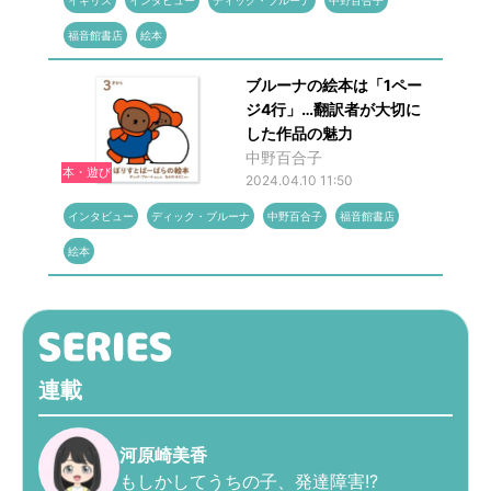
イギリス
インタビュー
ディック・ブルーナ
中野百合子
福音館書店
絵本
ブルーナの絵本は「1ペー
ジ4行」…翻訳者が大切に
した作品の魅力
中野百合子
本・遊び
2024.04.10 11:50
インタビュー
ディック・ブルーナ
中野百合子
福音館書店
絵本
連載
河原崎美香
もしかしてうちの子、発達障害!?