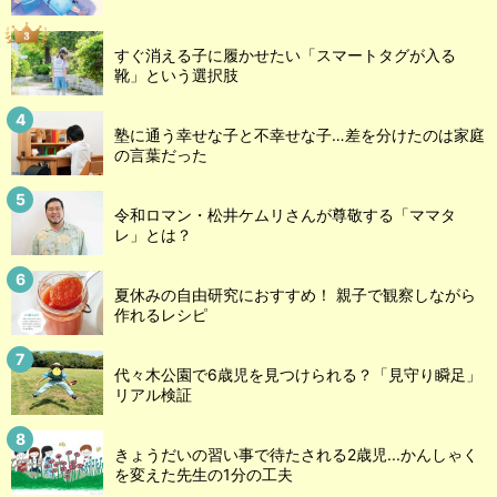
すぐ消える子に履かせたい「スマートタグが入る
靴」という選択肢
塾に通う幸せな子と不幸せな子…差を分けたのは家庭
の言葉だった
令和ロマン・松井ケムリさんが尊敬する「ママタ
レ」とは？
夏休みの自由研究におすすめ！ 親子で観察しながら
作れるレシピ
代々木公園で6歳児を見つけられる？「見守り瞬足」
リアル検証
きょうだいの習い事で待たされる2歳児...かんしゃく
を変えた先生の1分の工夫