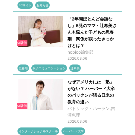
ECサイト
お知らせ
「2年間ほとんど会話な
し」5児のママ・辻希美さ
んも悩んだ子どもの思春
期 関係が戻ったきっか
体験談
けとは？
nobico編集部
2026.08.06
思春期
親子コミュニケーション
辻希美
なぜアメリカには「塾」
がない？ ハーバード大卒
のパックンが語る日米の
教育の違い
体験談
パトリック・ハーラン,吉
澤恵理
2026.08.06
インターナショナルスクール
ハーバード大学