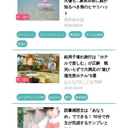
火傷も...夏休み前に親が
知るべき海のヒヤリハッ
ト
本・遊び
茂木みかほ
2026.08.06
ヒヤリハット
リスクマネジメント
事故防止
子どもの事故
海遊び
結局子連れ旅行は「ホテ
ルで楽しむ」が正解 観
光いらずで大満足の“遊び
場充実ホテル”5選
本・遊び
おとなTOこどもTRiP
2026.08.06
おとなTOこどもTRiP
お出かけ
旅行
書籍抜粋
読書感想文は「あなう
め」でできる！ 10分で作
文が完成するテンプレと