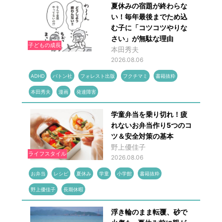
夏休みの宿題が終わらな
い！毎年最後までため込
む子に「コツコツやりな
さい」が無駄な理由
子どもの成長
本田秀夫
2026.08.06
ADHD
バトン社
フォレスト出版
フクチマミ
書籍抜粋
本田秀夫
漫画
発達障害
学童弁当を乗り切れ！疲
れないお弁当作り5つのコ
ツ＆安全対策の基本
野上優佳子
ライフスタイル
2026.08.06
お弁当
レシピ
夏休み
学童
小学館
書籍抜粋
野上優佳子
長期休暇
浮き輪のまま転覆、砂で