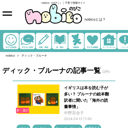
nobico（のびこ）｜子育て情報サイト
nobicoとは？
nobico
ディック・ブルーナ
ディック・ブルーナの記事一覧
(2件)
イギリスは本を読む子が
多い？ ブルーナの絵本翻
訳者に聞いた「海外の読
書事情」
本・遊び
中野百合子
2024.04.12 11:50