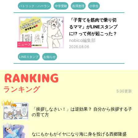
パトリック・ハーラン
中学受験
吉澤恵理
小学生
「子育てを筋肉で乗り切
るママ」がLINEスタンプ
に!? って何が起こった？
nobico編集部
ニュース
2026.08.06
LINEスタンプ
お知らせ
ランキング
5:30更新
「挨拶しなさい！」は逆効果？ 自分から挨拶する子
の育て方
なにもかもがイヤになり海に身を投げる西郷隆盛