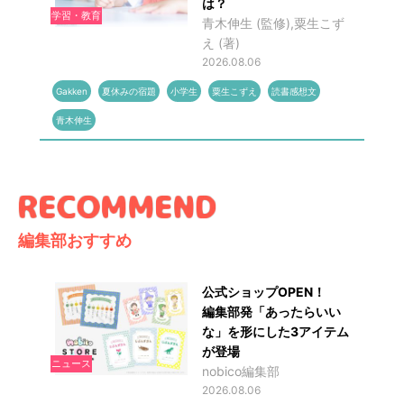
は？
学習・教育
青木伸生 (監修),粟生こず
え (著)
2026.08.06
Gakken
夏休みの宿題
小学生
粟生こずえ
読書感想文
青木伸生
編集部おすすめ
公式ショップOPEN！
編集部発「あったらいい
な」を形にした3アイテム
が登場
ニュース
nobico編集部
2026.08.06