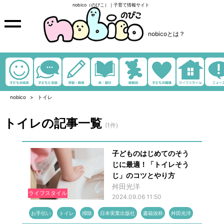
nobico（のびこ）｜子育て情報サイト
nobicoとは？
nobico
トイレ
トイレの記事一覧
(1件)
子どものはじめてのそう
じに最適！「トイレそう
じ」のコツとやり方
舛田光洋
ライフスタイル
2024.09.06 11:50
お手伝い
トイレ
掃除
日本実業出版社
書籍抜粋
舛田光洋