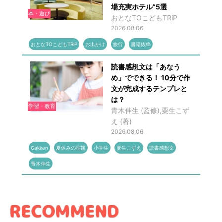
場充実ホテル”5選
本・遊び
おとなTOこどもTRiP
2026.08.06
おとなTOこどもTRiP
お出かけ
旅行
書籍抜粋
読書感想文は「あなう
め」でできる！ 10分で作
文が完成するテンプレと
は？
学習・教育
青木伸生 (監修),粟生こず
え (著)
2026.08.06
Gakken
夏休みの宿題
小学生
粟生こずえ
読書感想文
青木伸生