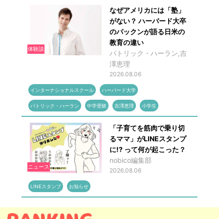
なぜアメリカには「塾」
がない？ ハーバード大卒
のパックンが語る日米の
教育の違い
体験談
パトリック・ハーラン,吉
澤恵理
2026.08.06
インターナショナルスクール
ハーバード大学
パトリック・ハーラン
中学受験
吉澤恵理
小学生
「子育てを筋肉で乗り切
るママ」がLINEスタンプ
に!? って何が起こった？
nobico編集部
ニュース
2026.08.06
LINEスタンプ
お知らせ