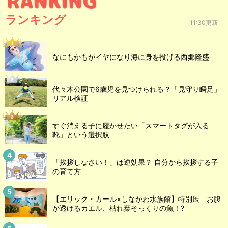
ランキング
11:30更新
なにもかもがイヤになり海に身を投げる西郷隆盛
代々木公園で6歳児を見つけられる？「見守り瞬足」
リアル検証
すぐ消える子に履かせたい「スマートタグが入る
靴」という選択肢
「挨拶しなさい！」は逆効果？ 自分から挨拶する子
の育て方
【エリック・カール×しながわ水族館】特別展 お腹
が透けるカエル、枯れ葉そっくりの魚！?