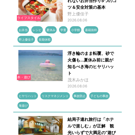
れないお弁当作り5つのコ
ツ＆安全対策の基本
野上優佳子
ライフスタイル
2026.08.06
お弁当
レシピ
夏休み
学童
小学館
書籍抜粋
野上優佳子
長期休暇
浮き輪のまま転覆、砂で
火傷も...夏休み前に親が
知るべき海のヒヤリハッ
ト
本・遊び
茂木みかほ
2026.08.06
ヒヤリハット
リスクマネジメント
事故防止
子どもの事故
海遊び
結局子連れ旅行は「ホテ
ルで楽しむ」が正解 観
光いらずで大満足の“遊び