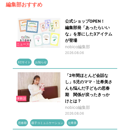
編集部おすすめ
公式ショップOPEN！
編集部発「あったらいい
な」を形にした3アイテム
が登場
ニュース
nobico編集部
2026.08.06
ECサイト
お知らせ
「2年間ほとんど会話な
し」5児のママ・辻希美さ
んも悩んだ子どもの思春
期 関係が戻ったきっか
体験談
けとは？
nobico編集部
2026.08.06
思春期
親子コミュニケーション
辻希美