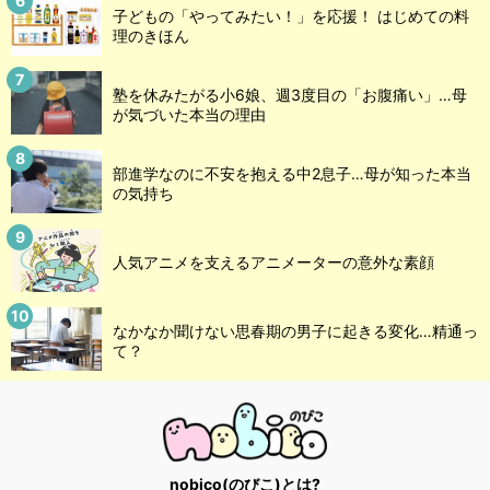
子どもの「やってみたい！」を応援！ はじめての料
理のきほん
塾を休みたがる小6娘、週3度目の「お腹痛い」…母
が気づいた本当の理由
部進学なのに不安を抱える中2息子…母が知った本当
の気持ち
人気アニメを支えるアニメーターの意外な素顔
なかなか聞けない思春期の男子に起きる変化…精通っ
て？
nobico(のびこ)とは?