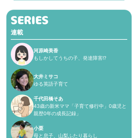
連載
河原崎美香
もしかしてうちの子、発達障害!?
大井ミサコ
ゆる英語子育て
千代田橋そあ
43歳の新米ママ「子育て修行中」0歳児と
親歴0年の成長記録」
小栗
母と息子、山梨ふたり暮らし