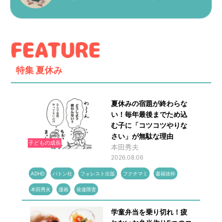
特集
夏休み
夏休みの宿題が終わらな
い！毎年最後までため込
む子に「コツコツやりな
さい」が無駄な理由
子どもの成長
本田秀夫
2026.08.06
ADHD
バトン社
フォレスト出版
フクチマミ
書籍抜粋
本田秀夫
漫画
発達障害
学童弁当を乗り切れ！疲