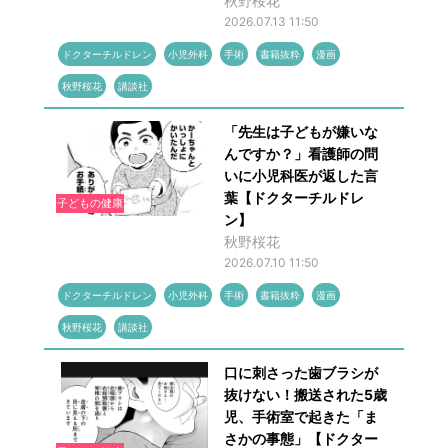
秋野桜花
2026.07.13 11:50
ドクターチルドレン
小児外科
手術
書籍抜粋
漫画
秋野桜花
講談社
「先生は子どもが嫌いな
んですか？」看護師の問
いに小児科医が返した言
葉【ドクターチルドレ
子どもの健康
ン】
秋野桜花
2026.07.10 11:50
ドクターチルドレン
小児外科
手術
書籍抜粋
漫画
秋野桜花
講談社
口に刺さった歯ブラシが
抜けない！搬送された5歳
児、手術室で起きた「ま
さかの事態」【ドクター