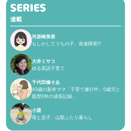
連載
河原崎美香
もしかしてうちの子、発達障害!?
大井ミサコ
ゆる英語子育て
千代田橋そあ
43歳の新米ママ「子育て修行中」0歳児と
親歴0年の成長記録」
小栗
母と息子、山梨ふたり暮らし