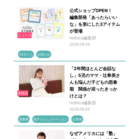
公式ショップOPEN！
編集部発「あったらいい
な」を形にした3アイテム
が登場
ニュース
nobico編集部
2026.08.06
ECサイト
お知らせ
「2年間ほとんど会話な
し」5児のママ・辻希美さ
んも悩んだ子どもの思春
期 関係が戻ったきっか
体験談
けとは？
nobico編集部
2026.08.06
思春期
親子コミュニケーション
辻希美
なぜアメリカには「塾」