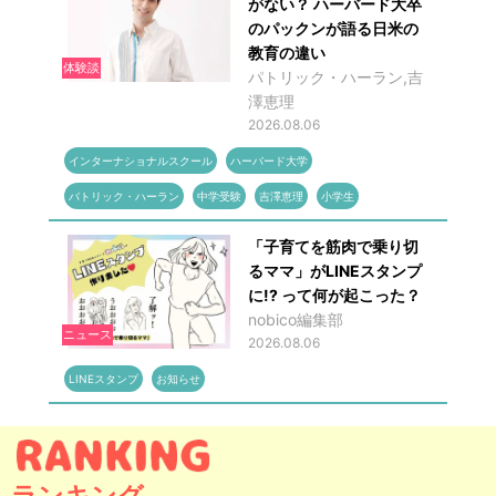
がない？ ハーバード大卒
のパックンが語る日米の
教育の違い
体験談
パトリック・ハーラン,吉
澤恵理
2026.08.06
インターナショナルスクール
ハーバード大学
パトリック・ハーラン
中学受験
吉澤恵理
小学生
「子育てを筋肉で乗り切
るママ」がLINEスタンプ
に!? って何が起こった？
nobico編集部
ニュース
2026.08.06
LINEスタンプ
お知らせ
ランキング