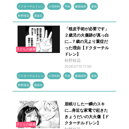
ドクターチルドレン
小児外科
手術
書籍抜粋
漫画
秋野桜花
講談社
「植皮手術が必要です」
２歳児の火傷跡が真っ白
に…７歳の兄より重症だ
った理由【ドクターチル
子どもの健康
ドレン】
秋野桜花
2026.07.15 11:50
ドクターチルドレン
小児外科
手術
書籍抜粋
漫画
秋野桜花
講談社
居眠りした一瞬のスキ
に…身近な家電で起きた
きょうだいの大火傷【ド
クターチルドレン】
子どもの健康