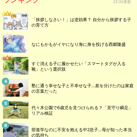
23:30更新
「挨拶しなさい！」は逆効果？ 自分から挨拶する子
の育て方
なにもかもがイヤになり海に身を投げる西郷隆盛
すぐ消える子に履かせたい「スマートタグが入る
靴」という選択肢
塾に通う幸せな子と不幸せな子…差を分けたのは家庭
の言葉だった
代々木公園で6歳児を見つけられる？「見守り瞬足」
リアル検証
部進学なのに不安を抱える中2息子…母が知った本当
の気持ち