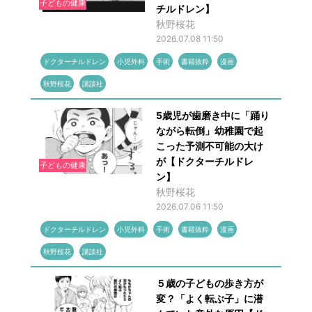
子どもの健康
チルドレン】
秋野桜花
2026.07.08 11:50
ドクターチルドレン
小児外科
手術
書籍抜粋
漫画
秋野桜花
講談社
5歳児が歯磨き中に「踊り
ながら転倒」幼稚園で起
こった予測不可能の大け
が【ドクターチルドレ
子どもの健康
ン】
秋野桜花
2026.07.06 11:50
ドクターチルドレン
小児外科
手術
書籍抜粋
漫画
秋野桜花
講談社
５歳の子どもの歩き方が
変？「よく転ぶ子」に潜