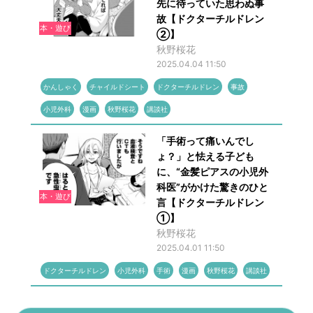
先に待っていた思わぬ事
故【ドクターチルドレン
本・遊び
②】
秋野桜花
2025.04.04 11:50
かんしゃく
チャイルドシート
ドクターチルドレン
事故
小児外科
漫画
秋野桜花
講談社
「手術って痛いんでし
ょ？」と怯える子ども
に、“金髪ピアスの小児外
科医”がかけた驚きのひと
本・遊び
言【ドクターチルドレン
①】
秋野桜花
2025.04.01 11:50
ドクターチルドレン
小児外科
手術
漫画
秋野桜花
講談社