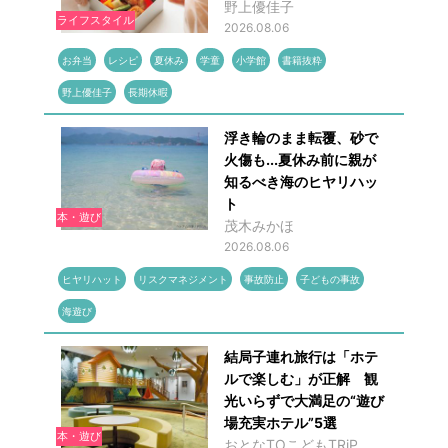
野上優佳子
ライフスタイル
2026.08.06
お弁当
レシピ
夏休み
学童
小学館
書籍抜粋
野上優佳子
長期休暇
浮き輪のまま転覆、砂で
火傷も...夏休み前に親が
知るべき海のヒヤリハッ
ト
本・遊び
茂木みかほ
2026.08.06
ヒヤリハット
リスクマネジメント
事故防止
子どもの事故
海遊び
結局子連れ旅行は「ホテ
ルで楽しむ」が正解 観
光いらずで大満足の“遊び
場充実ホテル”5選
本・遊び
おとなTOこどもTRiP