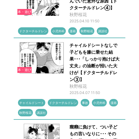
んでいた意外な原因【ド
クターチルドレン④】
本・遊び
秋野桜花
2025.04.10 11:50
ドクターチルドレン
小児外科
漫画
秋野桜花
講談社
チャイルドシートなしで
子どもを膝に乗せた結
果･･･「しっかり抱けば大
丈夫」の油断が招いた大
本・遊び
けが【ドクターチルドレ
ン③】
秋野桜花
2025.04.07 11:50
チャイルドシート
ドクターチルドレン
事故
小児外科
漫画
秋野桜花
講談社
癇癪に負けて、つい子ど
もの言いなりに･･･ その