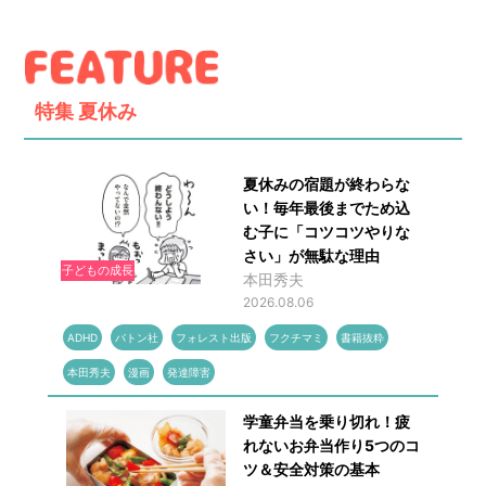
特集
夏休み
夏休みの宿題が終わらな
い！毎年最後までため込
む子に「コツコツやりな
さい」が無駄な理由
子どもの成長
本田秀夫
2026.08.06
ADHD
バトン社
フォレスト出版
フクチマミ
書籍抜粋
本田秀夫
漫画
発達障害
学童弁当を乗り切れ！疲
れないお弁当作り5つのコ
ツ＆安全対策の基本