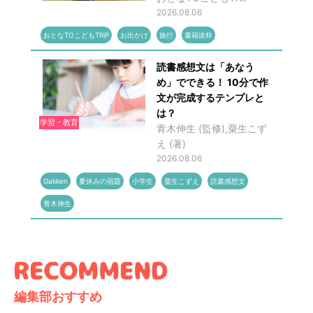
2026.08.06
おとなTOこどもTRiP
お出かけ
旅行
書籍抜粋
読書感想文は「あなう
め」でできる！ 10分で作
文が完成するテンプレと
は？
学習・教育
青木伸生 (監修),粟生こず
え (著)
2026.08.06
Gakken
夏休みの宿題
小学生
粟生こずえ
読書感想文
青木伸生
編集部おすすめ