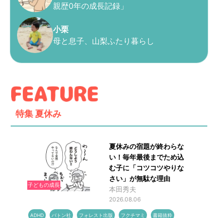
親歴0年の成長記録」
小栗
母と息子、山梨ふたり暮らし
特集
夏休み
夏休みの宿題が終わらな
い！毎年最後までため込
む子に「コツコツやりな
さい」が無駄な理由
子どもの成長
本田秀夫
2026.08.06
ADHD
バトン社
フォレスト出版
フクチマミ
書籍抜粋