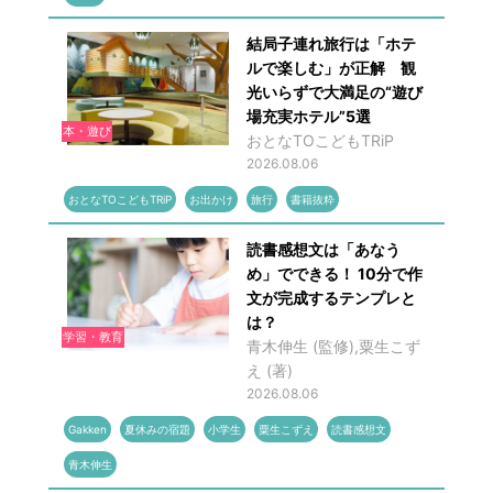
結局子連れ旅行は「ホテ
ルで楽しむ」が正解 観
光いらずで大満足の“遊び
場充実ホテル”5選
本・遊び
おとなTOこどもTRiP
2026.08.06
おとなTOこどもTRiP
お出かけ
旅行
書籍抜粋
読書感想文は「あなう
め」でできる！ 10分で作
文が完成するテンプレと
は？
学習・教育
青木伸生 (監修),粟生こず
え (著)
2026.08.06
Gakken
夏休みの宿題
小学生
粟生こずえ
読書感想文
青木伸生