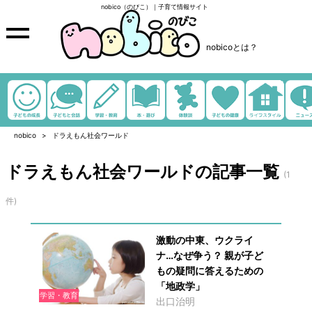
nobico（のびこ）｜子育て情報サイト
nobicoとは？
nobico
ドラえもん社会ワールド
ドラえもん社会ワールドの記事一覧
(1
件)
激動の中東、ウクライ
ナ…なぜ争う？ 親が子ど
もの疑問に答えるための
「地政学」
学習・教育
出口治明