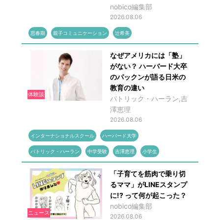
nobico編集部
2026.08.06
思春期
親子コミュニケーション
辻希美
なぜアメリカには「塾」
がない？ ハーバード大卒
のパックンが語る日米の
教育の違い
体験談
パトリック・ハーラン,吉
澤恵理
2026.08.06
インターナショナルスクール
ハーバード大学
パトリック・ハーラン
中学受験
吉澤恵理
小学生
「子育てを筋肉で乗り切
るママ」がLINEスタンプ
に!? って何が起こった？
nobico編集部
ニュース
2026.08.06