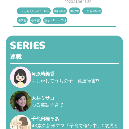
2023.11.06 11:50
ドラえもん社会ワールド
出口治明
地政学
子どもの疑問
小学生
小学館
藤子・F・不二雄
連載
河原崎美香
もしかしてうちの子、発達障害!?
大井ミサコ
ゆる英語子育て
千代田橋そあ
43歳の新米ママ「子育て修行中」0歳児と