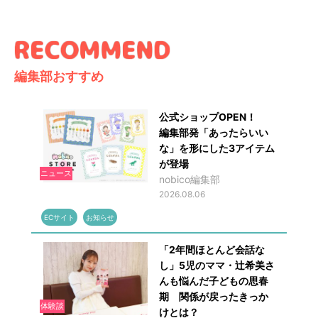
編集部おすすめ
公式ショップOPEN！
編集部発「あったらいい
な」を形にした3アイテム
が登場
ニュース
nobico編集部
2026.08.06
ECサイト
お知らせ
「2年間ほとんど会話な
し」5児のママ・辻希美さ
んも悩んだ子どもの思春
期 関係が戻ったきっか
体験談
けとは？