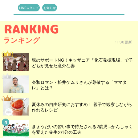
LINEスタンプ
お知らせ
ランキング
11:30更新
親のサポートNG！キッザニア「化石発掘現場」で子
どもが見せた意外な姿
令和ロマン・松井ケムリさんが尊敬する「ママタ
レ」とは？
夏休みの自由研究におすすめ！ 親子で観察しながら
作れるレシピ
きょうだいの習い事で待たされる2歳児...かんしゃく
を変えた先生の1分の工夫