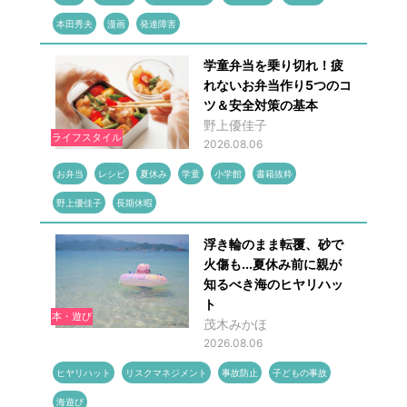
本田秀夫
漫画
発達障害
学童弁当を乗り切れ！疲
れないお弁当作り5つのコ
ツ＆安全対策の基本
野上優佳子
ライフスタイル
2026.08.06
お弁当
レシピ
夏休み
学童
小学館
書籍抜粋
野上優佳子
長期休暇
浮き輪のまま転覆、砂で
火傷も...夏休み前に親が
知るべき海のヒヤリハッ
ト
本・遊び
茂木みかほ
2026.08.06
ヒヤリハット
リスクマネジメント
事故防止
子どもの事故
海遊び