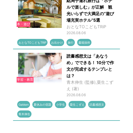
結局子連れ旅行は「ホテ
ルで楽しむ」が正解 観
光いらずで大満足の“遊び
場充実ホテル”5選
本・遊び
おとなTOこどもTRiP
2026.08.06
おとなTOこどもTRiP
お出かけ
旅行
書籍抜粋
読書感想文は「あなう
め」でできる！ 10分で作
文が完成するテンプレと
は？
学習・教育
青木伸生 (監修),粟生こず
え (著)
2026.08.06
Gakken
夏休みの宿題
小学生
粟生こずえ
読書感想文
青木伸生