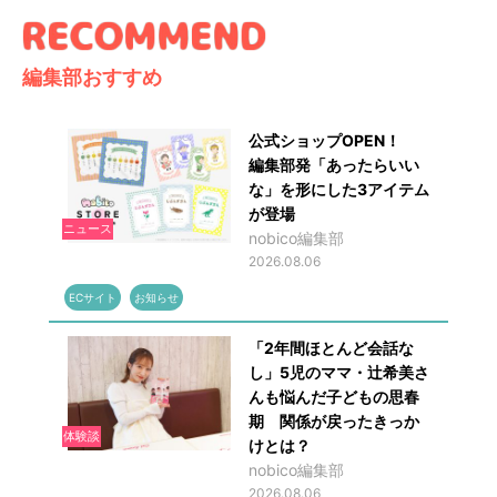
編集部おすすめ
公式ショップOPEN！
編集部発「あったらいい
な」を形にした3アイテム
が登場
ニュース
nobico編集部
2026.08.06
ECサイト
お知らせ
「2年間ほとんど会話な
し」5児のママ・辻希美さ
んも悩んだ子どもの思春
期 関係が戻ったきっか
体験談
けとは？
nobico編集部
2026.08.06