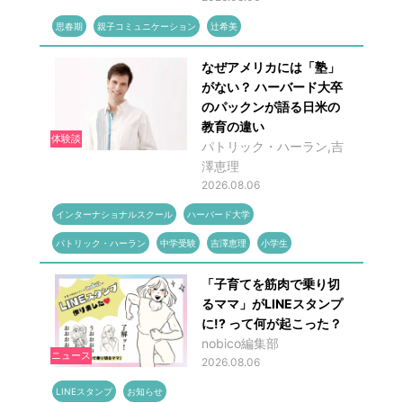
思春期
親子コミュニケーション
辻希美
なぜアメリカには「塾」
がない？ ハーバード大卒
のパックンが語る日米の
教育の違い
体験談
パトリック・ハーラン,吉
澤恵理
2026.08.06
インターナショナルスクール
ハーバード大学
パトリック・ハーラン
中学受験
吉澤恵理
小学生
「子育てを筋肉で乗り切
るママ」がLINEスタンプ
に!? って何が起こった？
nobico編集部
ニュース
2026.08.06
LINEスタンプ
お知らせ