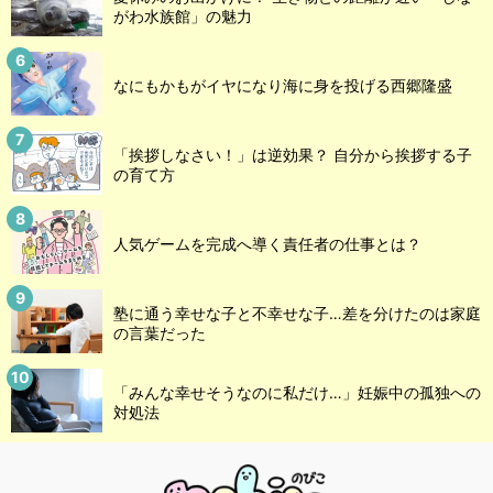
がわ水族館」の魅力
なにもかもがイヤになり海に身を投げる西郷隆盛
「挨拶しなさい！」は逆効果？ 自分から挨拶する子
の育て方
人気ゲームを完成へ導く責任者の仕事とは？
塾に通う幸せな子と不幸せな子…差を分けたのは家庭
の言葉だった
「みんな幸せそうなのに私だけ…」妊娠中の孤独への
対処法