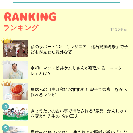
ランキング
17:30更新
親のサポートNG！キッザニア「化石発掘現場」で子
どもが見せた意外な姿
令和ロマン・松井ケムリさんが尊敬する「ママタ
レ」とは？
夏休みの自由研究におすすめ！ 親子で観察しながら
作れるレシピ
きょうだいの習い事で待たされる2歳児...かんしゃく
を変えた先生の1分の工夫
夏休みのお出かけに！ 生き物との距離が近い「しな