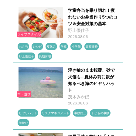
学童弁当を乗り切れ！疲
れないお弁当作り5つのコ
ツ＆安全対策の基本
野上優佳子
ライフスタイル
2026.08.06
お弁当
レシピ
夏休み
学童
小学館
書籍抜粋
野上優佳子
長期休暇
浮き輪のまま転覆、砂で
火傷も...夏休み前に親が
知るべき海のヒヤリハッ
ト
本・遊び
茂木みかほ
2026.08.06
ヒヤリハット
リスクマネジメント
事故防止
子どもの事故
海遊び