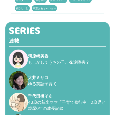
インタビュー
おもちゃ
セガ フェイブ
ドリームスイッチ
寝かしつけ
東京おもちゃショー
連載
河原崎美香
もしかしてうちの子、発達障害!?
大井ミサコ
ゆる英語子育て
千代田橋そあ
43歳の新米ママ「子育て修行中」0歳児と
親歴0年の成長記録」