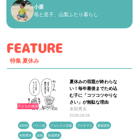
小栗
母と息子、山梨ふたり暮らし
特集
夏休み
夏休みの宿題が終わらな
い！毎年最後までため込
む子に「コツコツやりな
さい」が無駄な理由
子どもの成長
本田秀夫
2026.08.06
ADHD
バトン社
フォレスト出版
フクチマミ
書籍抜粋
本田秀夫
漫画
発達障害