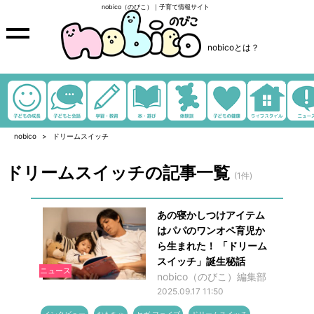
nobico（のびこ）｜子育て情報サイト
nobicoとは？
nobico
ドリームスイッチ
ドリームスイッチの記事一覧
(1件)
あの寝かしつけアイテム
はパパのワンオペ育児か
ら生まれた！ 「ドリーム
スイッチ」誕生秘話
ニュース
nobico（のびこ）編集部
2025.09.17 11:50