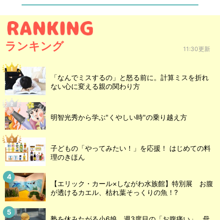
ランキング
11:30更新
「なんでミスするの」と怒る前に。計算ミスを折れ
ない心に変える親の関わり方
明智光秀から学ぶ"くやしい時"の乗り越え方
子どもの「やってみたい！」を応援！ はじめての料
理のきほん
【エリック・カール×しながわ水族館】特別展 お腹
が透けるカエル、枯れ葉そっくりの魚！?
塾を休みたがる小6娘、週3度目の「お腹痛い」…母