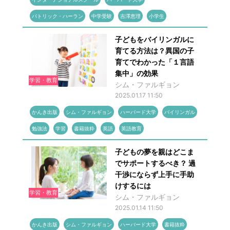
パトリック・ハーラン
中学受験
吉澤恵理
小学生
子どもをバイリンガルに
育てる方法は？異国の子
育てでわかった「１言語
集中」の効果
学習・教育
シム・ファルギョン
2025.01.17 11:50
かんき出版
シム・ファルギョン
ハーバード大学
バイリンガル
勉強法
学習
書籍抜粋
英語
英語教育
子どもの夢を親はどこま
でサポートするべき？ 過
干渉にならず上手に手助
けするには
学習・教育
シム・ファルギョン
2025.01.14 11:50
かんき出版
シム・ファルギョン
ハーバード大学
書籍抜粋