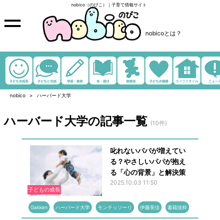
nobico（のびこ）｜子育て情報サイト
nobicoとは？
nobico
ハーバード大学
ハーバード大学の記事一覧
(10件)
叱れないパパが増えてい
る？やさしいパパが抱え
る「心の背景」と解決策
2025.10.03 11:50
子どもの成長
Gakken
ハーバード大学
モンテッソーリ
伊藤美佳
書籍抜粋