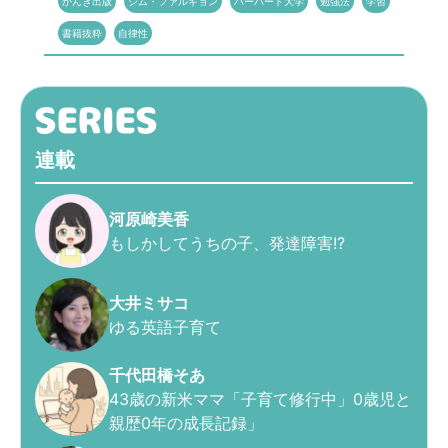
かんき出版
シム・ファルギョン
ハーバード大学
勉強法
学習
書籍抜粋
自律性
連載
河原崎美香
もしかしてうちの子、発達障害!?
大井ミサコ
ゆる英語子育て
千代田橋そあ
43歳の新米ママ「子育て修行中」0歳児と
親歴0年の成長記録」