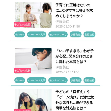
子育てに正解はないの
に…なぜママは答えを求
めてしまうのか？
伊藤美佳
子どもの成長
2025.09.30 11:50
Gakken
ハーバード大学
モンテッソーリ
伊藤美佳
書籍抜粋
「いい子すぎる」わが子
が心配…聞き分けのよさ
に隠れた本音とは？
伊藤美佳
子どもの成長
2025.09.26 11:50
Gakken
ハーバード大学
モンテッソーリ
伊藤美佳
書籍抜粋
子どもの「口答え」や
「ゲーム漬け」に潜む意
外な気持ち…親ができる
簡単な対処法とは？