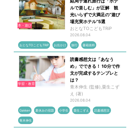
結局子連れ旅行は「ホテ
ルで楽しむ」が正解 観
光いらずで大満足の“遊び
場充実ホテル”5選
本・遊び
おとなTOこどもTRiP
2026.08.04
おとなTOこどもTRiP
お出かけ
旅行
書籍抜粋
読書感想文は「あなう
め」でできる！ 10分で作
文が完成するテンプレと
は？
学習・教育
青木伸生 (監修),粟生こず
え (著)
2026.08.04
Gakken
夏休みの宿題
小学生
粟生こずえ
読書感想文
青木伸生