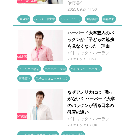
子どもの成長
伊藤美佳
2025.09.24 11:50
Gakken
ハーバード大学
モンテッソーリ
伊藤美佳
書籍抜粋
ハーバード大卒芸人のパ
ックンが「子どもの勉強
を見なくなった」理由
パトリック・ハーラン
体験談
2025.05.19 11:50
アメリカの教育
ハーバード大学
パトリック・ハーラン
吉澤恵理
親子コミュニケーション
なぜアメリカには「塾」
がない？ ハーバード大卒
のパックンが語る日米の
教育の違い
体験談
パトリック・ハーラン
2025.05.15 07:00
インターナショナルスクール
ハーバード大学