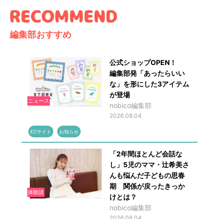
編集部おすすめ
公式ショップOPEN！
編集部発「あったらいい
な」を形にした3アイテム
が登場
ニュース
nobico編集部
2026.08.04
ECサイト
お知らせ
「2年間ほとんど会話な
し」5児のママ・辻希美さ
んも悩んだ子どもの思春
期 関係が戻ったきっか
体験談
けとは？
nobico編集部
2026.08.04