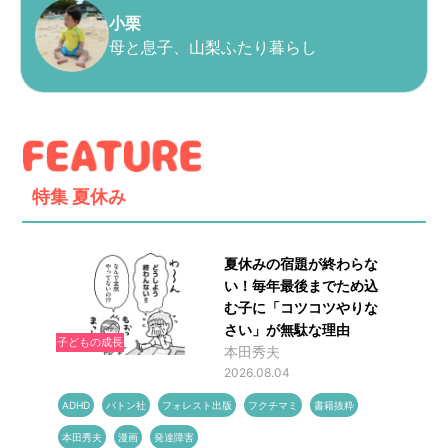
小栗
母と息子、山梨ふたり暮らし
特集
夏休み
夏休みの宿題が終わらな
い！毎年最後までため込
む子に「コツコツやりな
さい」が無駄な理由
子どもの成長
本田秀夫
2026.08.04
ADHD
バトン社
フォレスト出版
フクチマミ
書籍抜粋
本田秀夫
漫画
発達障害