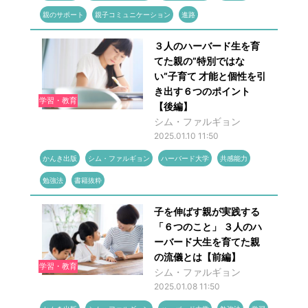
親のサポート
親子コミュニケーション
進路
３人のハーバード生を育
てた親の”特別ではな
い”子育て 才能と個性を引
き出す６つのポイント
学習・教育
【後編】
シム・ファルギョン
2025.01.10 11:50
かんき出版
シム・ファルギョン
ハーバード大学
共感能力
勉強法
書籍抜粋
子を伸ばす親が実践する
「６つのこと」 ３人のハ
ーバード大生を育てた親
の流儀とは【前編】
学習・教育
シム・ファルギョン
2025.01.08 11:50