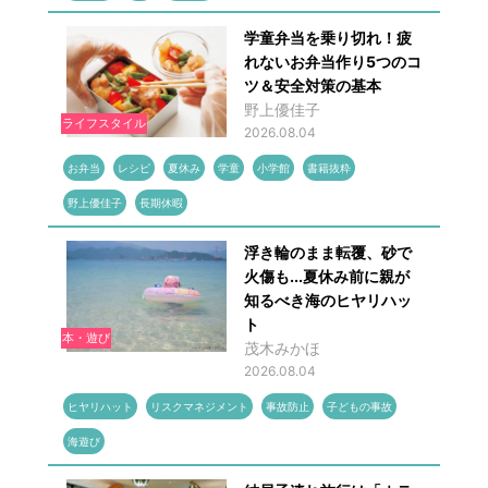
学童弁当を乗り切れ！疲
れないお弁当作り5つのコ
ツ＆安全対策の基本
野上優佳子
ライフスタイル
2026.08.04
お弁当
レシピ
夏休み
学童
小学館
書籍抜粋
野上優佳子
長期休暇
浮き輪のまま転覆、砂で
火傷も...夏休み前に親が
知るべき海のヒヤリハッ
ト
本・遊び
茂木みかほ
2026.08.04
ヒヤリハット
リスクマネジメント
事故防止
子どもの事故
海遊び