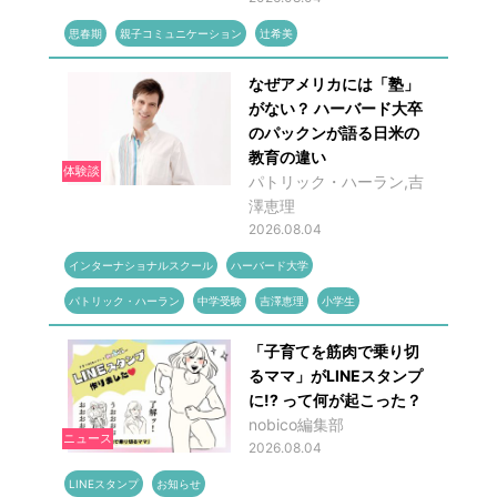
思春期
親子コミュニケーション
辻希美
なぜアメリカには「塾」
がない？ ハーバード大卒
のパックンが語る日米の
教育の違い
体験談
パトリック・ハーラン,吉
澤恵理
2026.08.04
インターナショナルスクール
ハーバード大学
パトリック・ハーラン
中学受験
吉澤恵理
小学生
「子育てを筋肉で乗り切
るママ」がLINEスタンプ
に!? って何が起こった？
nobico編集部
ニュース
2026.08.04
LINEスタンプ
お知らせ