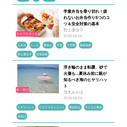
学童弁当を乗り切れ！疲
れないお弁当作り5つのコ
ツ＆安全対策の基本
野上優佳子
ライフスタイル
2026.08.04
お弁当
レシピ
夏休み
学童
小学館
書籍抜粋
野上優佳子
長期休暇
浮き輪のまま転覆、砂で
火傷も...夏休み前に親が
知るべき海のヒヤリハッ
ト
本・遊び
茂木みかほ
2026.08.04
ヒヤリハット
リスクマネジメント
事故防止
子どもの事故
海遊び