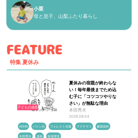
小栗
母と息子、山梨ふたり暮らし
特集
夏休み
夏休みの宿題が終わらな
い！毎年最後までため込
む子に「コツコツやりな
さい」が無駄な理由
子どもの成長
本田秀夫
2026.08.04
ADHD
バトン社
フォレスト出版
フクチマミ
書籍抜粋
本田秀夫
漫画
発達障害