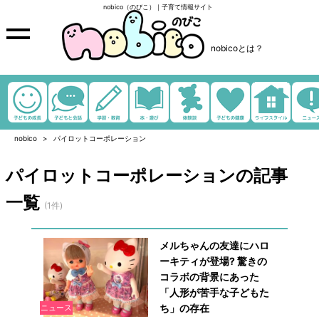
nobico（のびこ）｜子育て情報サイト
nobicoとは？
nobico
パイロットコーポレーション
パイロットコーポレーションの記事
一覧
(1件)
メルちゃんの友達にハロ
ーキティが登場? 驚きの
コラボの背景にあった
「人形が苦手な子どもた
ち」の存在
ニュース