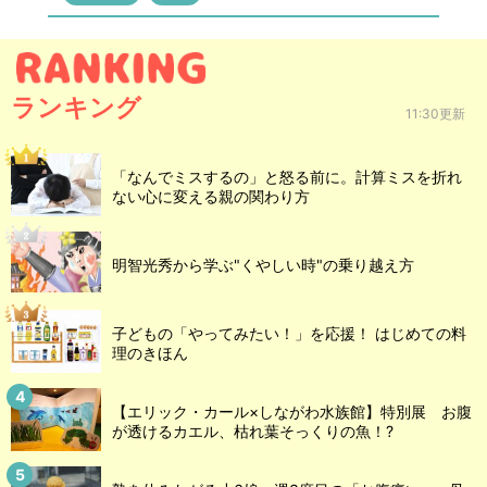
ランキング
11:30更新
「なんでミスするの」と怒る前に。計算ミスを折れ
ない心に変える親の関わり方
明智光秀から学ぶ"くやしい時"の乗り越え方
子どもの「やってみたい！」を応援！ はじめての料
理のきほん
【エリック・カール×しながわ水族館】特別展 お腹
が透けるカエル、枯れ葉そっくりの魚！?