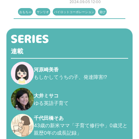
2024.09.05 12:00
おもちゃ
サンリオ
パイロットコーポレーション
遊び
連載
河原崎美香
もしかしてうちの子、発達障害!?
大井ミサコ
ゆる英語子育て
千代田橋そあ
43歳の新米ママ「子育て修行中」0歳児と
親歴0年の成長記録」