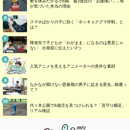
塾を休みたがる小6娘、週3度目の「お腹痛い」…母
が気づいた本当の理由
スマホばかりの子に効く「ホッキョクグマ作戦」と
は？
帰省先で子どもが「わがまま」になるのは悪意じゃ
ない 出発前に伝えたい3つ
人気アニメを支えるアニメーターの意外な素顔
なかなか聞けない思春期の男子に起きる変化…精通っ
て？
代々木公園で6歳児を見つけられる？「見守り瞬足」
リアル検証