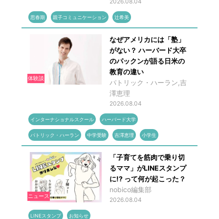
2026.08.04
思春期
親子コミュニケーション
辻希美
なぜアメリカには「塾」
がない？ ハーバード大卒
のパックンが語る日米の
教育の違い
体験談
パトリック・ハーラン,吉
澤恵理
2026.08.04
インターナショナルスクール
ハーバード大学
パトリック・ハーラン
中学受験
吉澤恵理
小学生
「子育てを筋肉で乗り切
るママ」がLINEスタンプ
に!? って何が起こった？
nobico編集部
ニュース
2026.08.04
LINEスタンプ
お知らせ