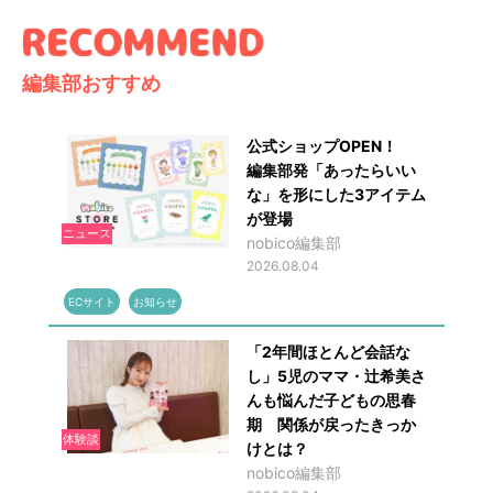
編集部おすすめ
公式ショップOPEN！
編集部発「あったらいい
な」を形にした3アイテム
が登場
ニュース
nobico編集部
2026.08.04
ECサイト
お知らせ
「2年間ほとんど会話な
し」5児のママ・辻希美さ
んも悩んだ子どもの思春
期 関係が戻ったきっか
体験談
けとは？
nobico編集部