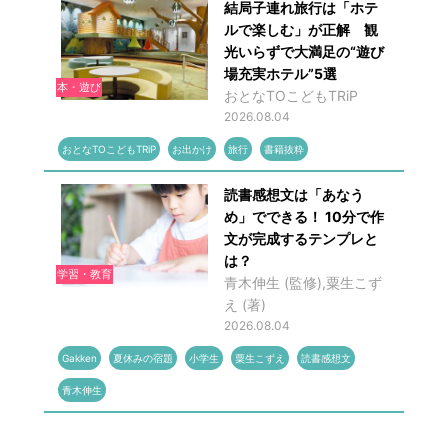
結局子連れ旅行は「ホテ
ルで楽しむ」が正解 観
光いらずで大満足の“遊び
場充実ホテル”5選
本・遊び
おとなTOこどもTRiP
2026.08.04
おとなTOこどもTRiP
お出かけ
旅行
書籍抜粋
読書感想文は「あなう
め」でできる！ 10分で作
文が完成するテンプレと
は？
学習・教育
青木伸生 (監修),粟生こず
え (著)
2026.08.04
Gakken
夏休みの宿題
小学生
粟生こずえ
読書感想文
青木伸生