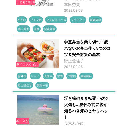
子どもの成長
本田秀夫
2026.08.06
ADHD
バトン社
フォレスト出版
フクチマミ
書籍抜粋
本田秀夫
漫画
発達障害
学童弁当を乗り切れ！疲
れないお弁当作り5つのコ
ツ＆安全対策の基本
野上優佳子
ライフスタイル
2026.08.06
お弁当
レシピ
夏休み
学童
小学館
書籍抜粋
野上優佳子
長期休暇
浮き輪のまま転覆、砂で
火傷も...夏休み前に親が
知るべき海のヒヤリハッ
ト
本・遊び
茂木みかほ