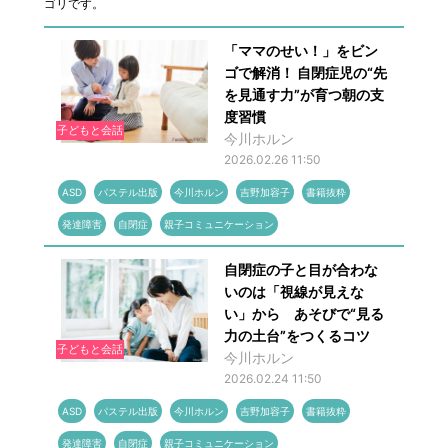
ゴリです。
「ママのせい！」をビン
ゴで解消！ 自閉症児の“先
を見通す力”が育つ朝の支
度習慣
子どもと会話
今川ホルン
2026.02.26 11:50
ASD
パステル出版
今川ホルン
吉野加容子
書籍抜粋
発達障害
自閉症
親子コミュニケーション
自閉症の子と目が合わな
いのは「視線が見えな
い」から あそびで“見る
力の土台”をつくるコツ
子どもと会話
今川ホルン
2026.02.24 11:50
ASD
パステル出版
今川ホルン
吉野加容子
書籍抜粋
発達障害
自閉症
親子コミュニケーション