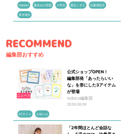
Gakken
夏休みの宿題
小学生
粟生こずえ
読書感想文
青木伸生
編集部おすすめ
公式ショップOPEN！
編集部発「あったらいい
な」を形にした3アイテム
が登場
ニュース
nobico編集部
2026.08.06
ECサイト
お知らせ
「2年間ほとんど会話な