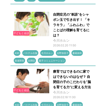
自閉症児の“単語”をシャ
ボン玉で引き出す！ 「キ
ラキラ」「ふわふわ」で
ことばの理解を育てるに
子どもと会話
は？
今川ホルン
2026.02.20 11:50
ASD
パステル出版
今川ホルン
吉野加容子
書籍抜粋
発達障害
自閉症
親子コミュニケーション
療育ではできるのに家で
はできないのはなぜ？ 自
閉症の子のこだわりを“脳
を育てる力”に変える方法
子どもと会話
今川ホルン
2026.02.18 11:30
ASD
パステル出版
今川ホルン
吉野加容子
書籍抜粋