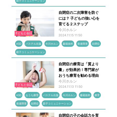
親子コミュニケーション
自閉症の二次障害を防ぐ
には？ 子どもの強い心を
育てる２ステップ
今川ホルン
子どもと会話
2024.11.15 11:50
ASD
パステル出版
今川ホルン
書籍抜粋
発達障害
自閉症
親子コミュニケーション
自閉症の療育は「質より
量」が効果的！専門家が
おうち療育を勧める理由
今川ホルン
子どもと会話
2024.11.13 11:50
ASD
おうち療育
パステル出版
今川ホルン
書籍抜粋
療育
発達障害
自閉症
親子コミュニケーション
自閉症の子の会話力を育