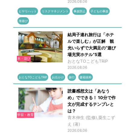
2026.08.06
ヒヤリハット
リスクマネジメント
事故防止
子どもの事故
海遊び
結局子連れ旅行は「ホテ
ルで楽しむ」が正解 観
光いらずで大満足の“遊び
場充実ホテル”5選
本・遊び
おとなTOこどもTRiP
2026.08.06
おとなTOこどもTRiP
お出かけ
旅行
書籍抜粋
読書感想文は「あなう
め」でできる！ 10分で作
文が完成するテンプレと
は？
学習・教育
青木伸生 (監修),粟生こず
え (著)
2026.08.06