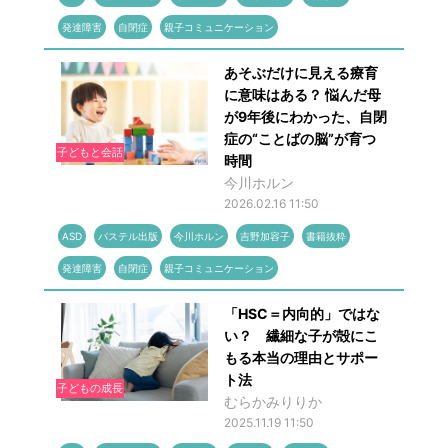
発達障害
自閉症
親子コミュニケーション
あそぶだけに見える療育
に意味はある？ 悩んだ母
が9年後にわかった、自閉
症の“ことばの脳”が育つ
子どもと会話
時間
今川ホルン
2026.02.16 11:50
ASD
パステル出版
今川ホルン
吉野加容子
書籍抜粋
発達障害
自閉症
親子コミュニケーション
「HSC＝内向的」ではな
い？ 繊細な子が殻にこ
もる本当の理由とサポー
ト法
子どもの成長
むらかみりりか
2025.11.19 11:50