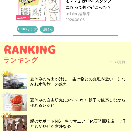
るママ」がLINEスタンプ
に!? って何が起こった？
nobico編集部
ニュース
2026.08.06
LINEスタンプ
お知らせ
ランキング
23:30更新
夏休みのお出かけに！ 生き物との距離が近い「しな
がわ水族館」の魅力
夏休みの自由研究におすすめ！ 親子で観察しながら
作れるレシピ
親のサポートNG！キッザニア「化石発掘現場」で子
どもが見せた意外な姿