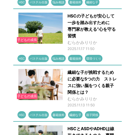
HSC
パステル出版
悩み相談
書籍抜粋
繊細な子
HSCの子どもが安心して
一歩を踏み出すために
専門家が教える“心を守る
習慣
子どもの成長
むらかみりりか
2025.11.17 11:50
HSC
パステル出版
悩み相談
書籍抜粋
環境づくり
繊細な子が挑戦するため
に必要な5つの力 ストレ
スに強い脳をつくる親子
関係とは？
子どもの成長
むらかみりりか
2025.11.13 11:50
HSC
パステル出版
書籍抜粋
繊細な子
親子関係
HSCとASDやADHDは線