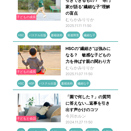
引きできるもの？ 専門
家が語る”繊細な子“理解
の盲点
子どもの成長
むらかみりりか
2025.11.11 11:50
HSC
パステル出版
書籍抜粋
発達障害
繊細な子
HSCの“繊細さ”は強みに
なる？ 敏感な子どもの
力を伸ばす親の関わり方
むらかみりりか
子どもの成長
2025.11.07 11:50
HSC
HSP
パステル出版
書籍抜粋
繊細な子
「園で何した？」の質問
に答えない…返事を引き
出す声かけのコツ
今川ホルン
子どもと会話
2024.11.27 11:50