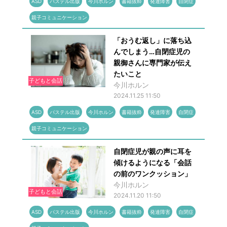
ASD
パステル出版
今川ホルン
書籍抜粋
発達障害
自閉症
親子コミュニケーション
「おうむ返し」に落ち込
んでしまう…自閉症児の
親御さんに専門家が伝え
たいこと
子どもと会話
今川ホルン
2024.11.25 11:50
ASD
パステル出版
今川ホルン
書籍抜粋
発達障害
自閉症
親子コミュニケーション
自閉症児が親の声に耳を
傾けるようになる「会話
の前のワンクッション」
今川ホルン
子どもと会話
2024.11.20 11:50
ASD
パステル出版
今川ホルン
書籍抜粋
発達障害
自閉症