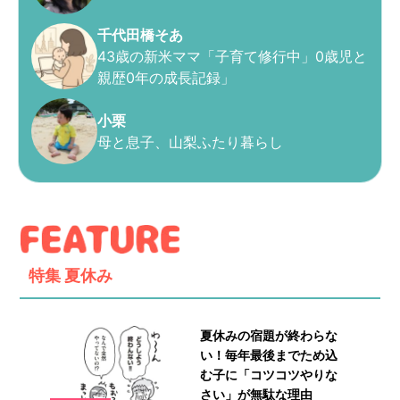
千代田橋そあ
43歳の新米ママ「子育て修行中」0歳児と
親歴0年の成長記録」
小栗
母と息子、山梨ふたり暮らし
特集
夏休み
夏休みの宿題が終わらな
い！毎年最後までため込
む子に「コツコツやりな
さい」が無駄な理由