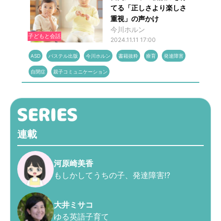
てる「正しさより楽しさ
重視」の声かけ
今川ホルン
子どもと会話
2024.11.11 17:00
ASD
パステル出版
今川ホルン
書籍抜粋
療育
発達障害
自閉症
親子コミュニケーション
連載
河原崎美香
もしかしてうちの子、発達障害!?
大井ミサコ
ゆる英語子育て