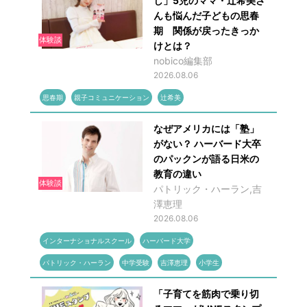
し」5児のママ・辻希美さ
んも悩んだ子どもの思春
期 関係が戻ったきっか
体験談
けとは？
nobico編集部
2026.08.06
思春期
親子コミュニケーション
辻希美
なぜアメリカには「塾」
がない？ ハーバード大卒
のパックンが語る日米の
教育の違い
体験談
パトリック・ハーラン,吉
澤恵理
2026.08.06
インターナショナルスクール
ハーバード大学
パトリック・ハーラン
中学受験
吉澤恵理
小学生
「子育てを筋肉で乗り切