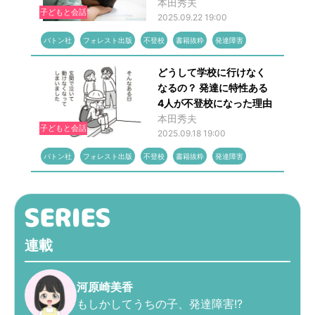
本田秀夫
子どもと会話
2025.09.22 19:00
バトン社
フォレスト出版
不登校
書籍抜粋
発達障害
どうして学校に行けなく
なるの？ 発達に特性ある
4人が不登校になった理由
本田秀夫
子どもと会話
2025.09.18 19:00
バトン社
フォレスト出版
不登校
書籍抜粋
発達障害
連載
河原崎美香
もしかしてうちの子、発達障害!?