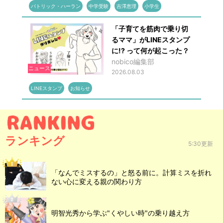
パトリック・ハーラン
中学受験
吉澤恵理
小学生
「子育てを筋肉で乗り切
るママ」がLINEスタンプ
に!? って何が起こった？
nobico編集部
ニュース
2026.08.03
LINEスタンプ
お知らせ
ランキング
5:30更新
「なんでミスするの」と怒る前に。計算ミスを折れ
ない心に変える親の関わり方
明智光秀から学ぶ"くやしい時"の乗り越え方