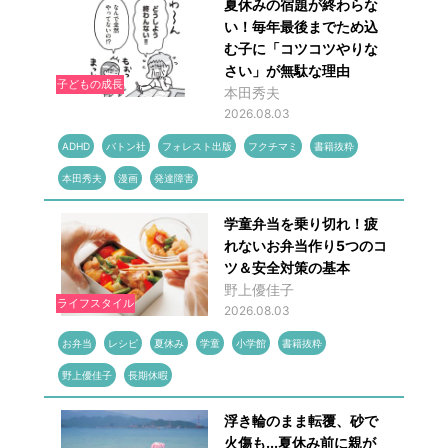
夏休みの宿題が終わらな
い！毎年最後までため込
む子に「コツコツやりな
さい」が無駄な理由
子どもの成長
本田秀夫
2026.08.03
ADHD
バトン社
フォレスト出版
フクチマミ
書籍抜粋
本田秀夫
漫画
発達障害
学童弁当を乗り切れ！疲
れないお弁当作り5つのコ
ツ＆安全対策の基本
野上優佳子
ライフスタイル
2026.08.03
お弁当
レシピ
夏休み
学童
小学館
書籍抜粋
野上優佳子
長期休暇
浮き輪のまま転覆、砂で
火傷も...夏休み前に親が