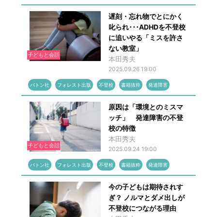
遅刻・忘れ物でとにかく
叱られ･･･ADHDを不登校
に追いやる「ミスを許さ
ない教室」
子どもと会話
本田秀夫
2025.09.26 19:00
バトン社
フォレスト出版
不登校
書籍抜粋
発達障害
原因は「環境とのミスマ
ッチ」 発達障害の不登
校の特徴
本田秀夫
子どもと会話
2025.09.24 19:00
バトン社
フォレスト出版
不登校
書籍抜粋
発達障害
今の子どもは期待されす
ぎ？ ノルマとダメ出しが
不登校につながる理由