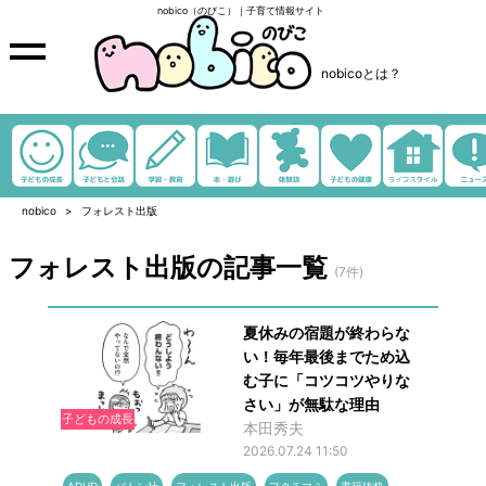
nobico（のびこ）｜子育て情報サイト
nobicoとは？
nobico
フォレスト出版
フォレスト出版の記事一覧
(7件)
夏休みの宿題が終わらな
い！毎年最後までため込
む子に「コツコツやりな
さい」が無駄な理由
子どもの成長
本田秀夫
2026.07.24 11:50