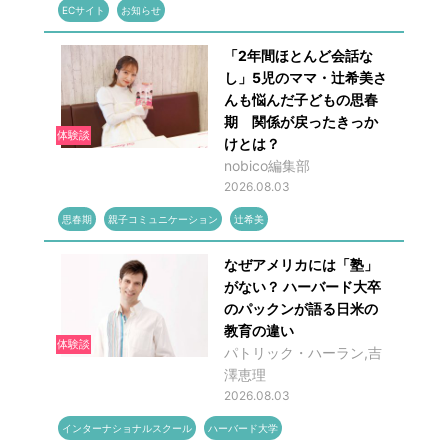
ECサイト
お知らせ
「2年間ほとんど会話な
し」5児のママ・辻希美さ
んも悩んだ子どもの思春
期 関係が戻ったきっか
体験談
けとは？
nobico編集部
2026.08.03
思春期
親子コミュニケーション
辻希美
なぜアメリカには「塾」
がない？ ハーバード大卒
のパックンが語る日米の
教育の違い
体験談
パトリック・ハーラン,吉
澤恵理
2026.08.03
インターナショナルスクール
ハーバード大学