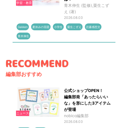
学習・教育
青木伸生 (監修),粟生こず
え (著)
2026.08.03
Gakken
夏休みの宿題
小学生
粟生こずえ
読書感想文
青木伸生
編集部おすすめ
公式ショップOPEN！
編集部発「あったらいい
な」を形にした3アイテム
が登場
ニュース
nobico編集部
2026.08.03