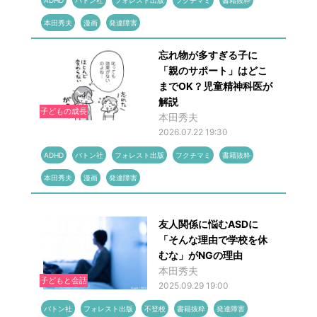
ADHD
バトン社
フォレスト出版
フクチマミ
書籍抜粋
本田秀夫
漫画
発達障害
忘れ物が多すぎる子に
「親のサポート」はどこ
までOK？児童精神科医が
解説
子どもの成長
本田秀夫
2026.07.22 19:30
ADHD
バトン社
フォレスト出版
フクチマミ
書籍抜粋
本田秀夫
漫画
発達障害
友人関係に悩むASDに
「そんな理由で学校を休
むな」がNGの理由
本田秀夫
子どもと会話
2025.09.29 19:00
バトン社
フォレスト出版
不登校
書籍抜粋
発達障害