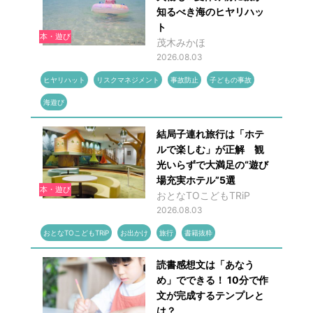
知るべき海のヒヤリハッ
ト
本・遊び
茂木みかほ
2026.08.03
ヒヤリハット
リスクマネジメント
事故防止
子どもの事故
海遊び
結局子連れ旅行は「ホテ
ルで楽しむ」が正解 観
光いらずで大満足の“遊び
場充実ホテル”5選
本・遊び
おとなTOこどもTRiP
2026.08.03
おとなTOこどもTRiP
お出かけ
旅行
書籍抜粋
読書感想文は「あなう
め」でできる！ 10分で作
文が完成するテンプレと
は？