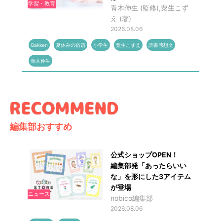
学習・教育
青木伸生 (監修),粟生こず
え (著)
2026.08.06
Gakken
夏休みの宿題
小学生
粟生こずえ
読書感想文
青木伸生
編集部おすすめ
公式ショップOPEN！
編集部発「あったらいい
な」を形にした3アイテム
が登場
ニュース
nobico編集部
2026.08.06