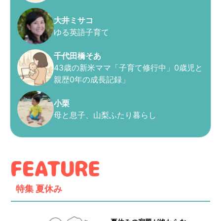
大井ミサコ
ゆる英語子育て
千代田橋そあ
43歳の新米ママ「子育て修行中」0歳児と
親歴0年の成長記録」
小栗
母と息子、山梨ふたり暮らし
特集
夏休み