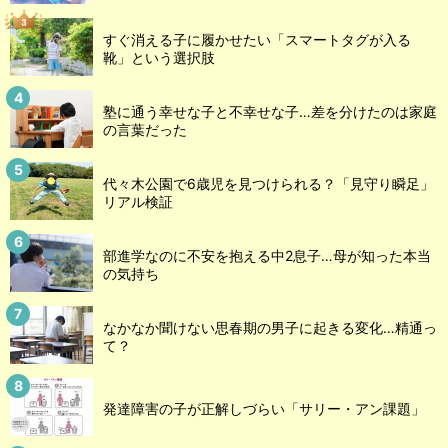
すぐ消える子に履かせたい「スマートタグが入る
靴」という選択肢
塾に通う幸せな子と不幸せな子…差を分けたのは家庭
の言葉だった
代々木公園で6歳児を見つけられる？「見守り瞬足」
リアル検証
部進学なのに不安を抱える中2息子…母が知った本当
の気持ち
なかなか聞けない思春期の男子に起きる変化…精通っ
て？
発達障害の子が正解しづらい「サリー・アン課題」