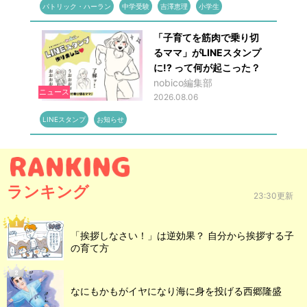
パトリック・ハーラン
中学受験
吉澤恵理
小学生
「子育てを筋肉で乗り切
るママ」がLINEスタンプ
に!? って何が起こった？
nobico編集部
ニュース
2026.08.06
LINEスタンプ
お知らせ
ランキング
23:30更新
「挨拶しなさい！」は逆効果？ 自分から挨拶する子
の育て方
なにもかもがイヤになり海に身を投げる西郷隆盛