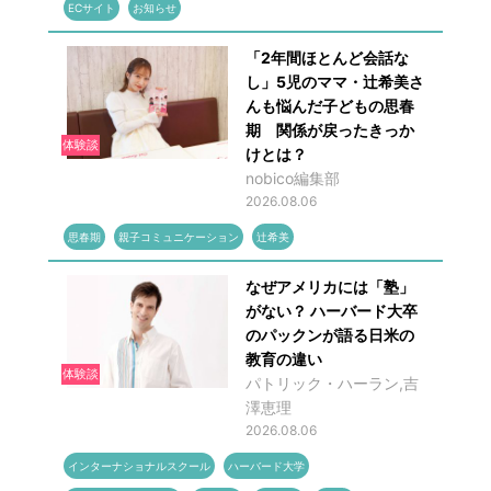
ECサイト
お知らせ
「2年間ほとんど会話な
し」5児のママ・辻希美さ
んも悩んだ子どもの思春
期 関係が戻ったきっか
体験談
けとは？
nobico編集部
2026.08.06
思春期
親子コミュニケーション
辻希美
なぜアメリカには「塾」
がない？ ハーバード大卒
のパックンが語る日米の
教育の違い
体験談
パトリック・ハーラン,吉
澤恵理
2026.08.06
インターナショナルスクール
ハーバード大学