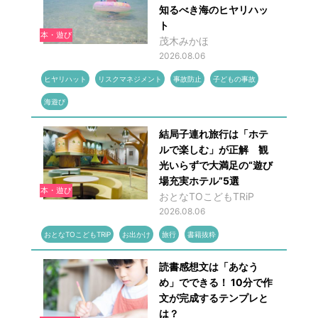
知るべき海のヒヤリハッ
ト
本・遊び
茂木みかほ
2026.08.06
ヒヤリハット
リスクマネジメント
事故防止
子どもの事故
海遊び
結局子連れ旅行は「ホテ
ルで楽しむ」が正解 観
光いらずで大満足の“遊び
場充実ホテル”5選
本・遊び
おとなTOこどもTRiP
2026.08.06
おとなTOこどもTRiP
お出かけ
旅行
書籍抜粋
読書感想文は「あなう
め」でできる！ 10分で作
文が完成するテンプレと
は？