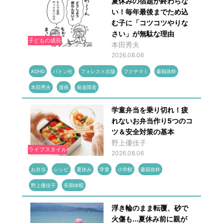
夏休みの宿題が終わらな
い！毎年最後までため込
む子に「コツコツやりな
さい」が無駄な理由
子どもの成長
本田秀夫
2026.08.06
ADHD
バトン社
フォレスト出版
フクチマミ
書籍抜粋
本田秀夫
漫画
発達障害
学童弁当を乗り切れ！疲
れないお弁当作り5つのコ
ツ＆安全対策の基本
野上優佳子
ライフスタイル
2026.08.06
お弁当
レシピ
夏休み
学童
小学館
書籍抜粋
野上優佳子
長期休暇
浮き輪のまま転覆、砂で
火傷も...夏休み前に親が