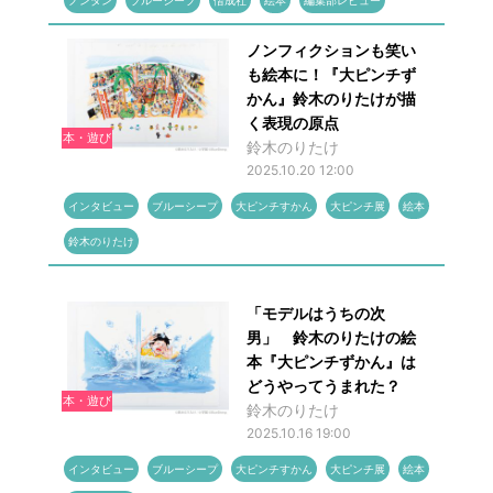
ノンタン
ブルーシープ
偕成社
絵本
編集部レビュー
ノンフィクションも笑い
も絵本に！『大ピンチず
かん』鈴木のりたけが描
く表現の原点
本・遊び
鈴木のりたけ
2025.10.20 12:00
インタビュー
ブルーシープ
大ピンチすかん
大ピンチ展
絵本
鈴木のりたけ
「モデルはうちの次
男」 鈴木のりたけの絵
本『大ピンチずかん』は
どうやってうまれた？
本・遊び
鈴木のりたけ
2025.10.16 19:00
インタビュー
ブルーシープ
大ピンチすかん
大ピンチ展
絵本