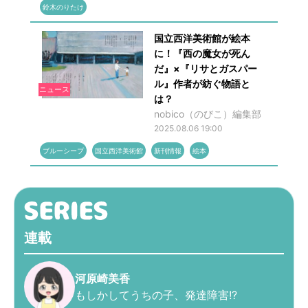
鈴木のりたけ
国立西洋美術館が絵本
に！『西の魔女が死ん
だ』×『リサとガスパー
ル』作者が紡ぐ物語と
ニュース
は？
nobico（のびこ）編集部
2025.08.06 19:00
ブルーシープ
国立西洋美術館
新刊情報
絵本
連載
河原崎美香
もしかしてうちの子、発達障害!?