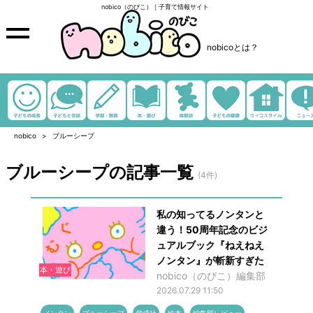
nobico（のびこ）｜子育て情報サイト
nobicoとは？
nobico
ブルーシープ
ブルーシープの記事一覧
(4件)
私の知ってるノンタンと
違う！50周年記念のビジ
ュアルブック『ねえねえ
ノンタン』が斬新すぎた
本・遊び
nobico（のびこ）編集部
2026.07.29 11:50