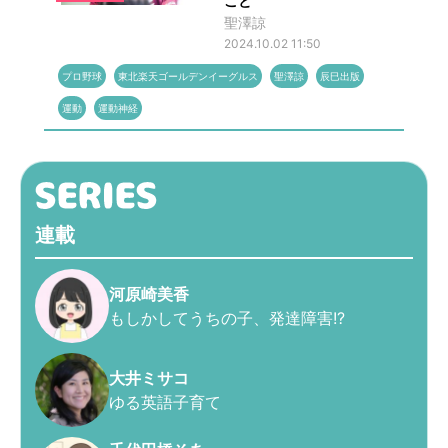
こと
聖澤諒
2024.10.02 11:50
プロ野球
東北楽天ゴールデンイーグルス
聖澤諒
辰巳出版
運動
運動神経
連載
河原崎美香
もしかしてうちの子、発達障害!?
大井ミサコ
ゆる英語子育て