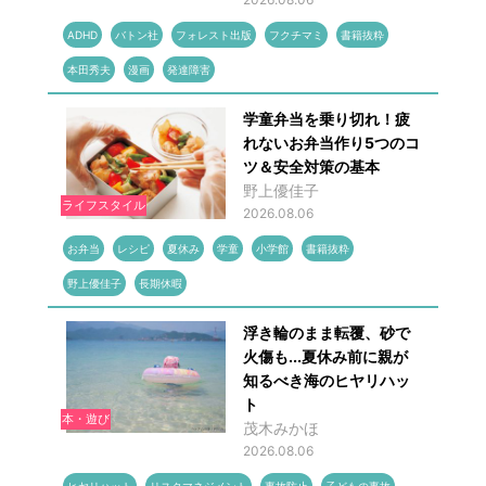
ADHD
バトン社
フォレスト出版
フクチマミ
書籍抜粋
本田秀夫
漫画
発達障害
学童弁当を乗り切れ！疲
れないお弁当作り5つのコ
ツ＆安全対策の基本
野上優佳子
ライフスタイル
2026.08.06
お弁当
レシピ
夏休み
学童
小学館
書籍抜粋
野上優佳子
長期休暇
浮き輪のまま転覆、砂で
火傷も...夏休み前に親が
知るべき海のヒヤリハッ
ト
本・遊び
茂木みかほ
2026.08.06