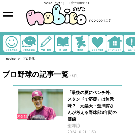
nobico（のびこ）｜子育て情報サイト
nobicoとは？
nobico
プロ野球
プロ野球の記事一覧
(3件)
「最後の夏にベンチ外、
スタンドで応援」は無意
味？ 元楽天・聖澤諒さ
んが考える野球部3年間の
未分類
価値
聖澤諒
2024.10.21 11:50