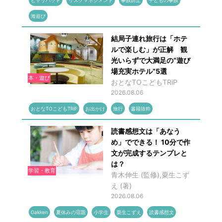
ヒヤリハット
リスクマネジメント
事故防止
子どもの事故
海遊び
結局子連れ旅行は「ホテ
ルで楽しむ」が正解 観
光いらずで大満足の“遊び
場充実ホテル”5選
本・遊び
おとなTOこどもTRiP
2026.08.06
おとなTOこどもTRiP
お出かけ
旅行
書籍抜粋
読書感想文は「あなう
め」でできる！ 10分で作
文が完成するテンプレと
は？
学習・教育
青木伸生 (監修),粟生こず
え (著)
2026.08.06
Gakken
夏休みの宿題
小学生
粟生こずえ
読書感想文