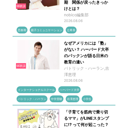
期 関係が戻ったきっか
体験談
けとは？
nobico編集部
2026.08.06
思春期
親子コミュニケーション
辻希美
なぜアメリカには「塾」
がない？ ハーバード大卒
のパックンが語る日米の
教育の違い
体験談
パトリック・ハーラン,吉
澤恵理
2026.08.06
インターナショナルスクール
ハーバード大学
パトリック・ハーラン
中学受験
吉澤恵理
小学生
「子育てを筋肉で乗り切
るママ」がLINEスタンプ
に!? って何が起こった？