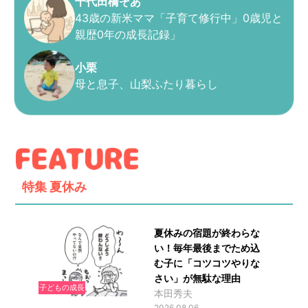
千代田橋そあ
43歳の新米ママ「子育て修行中」0歳児と
親歴0年の成長記録」
小栗
母と息子、山梨ふたり暮らし
特集
夏休み
夏休みの宿題が終わらな
い！毎年最後までため込
む子に「コツコツやりな
さい」が無駄な理由
子どもの成長
本田秀夫
2026.08.06