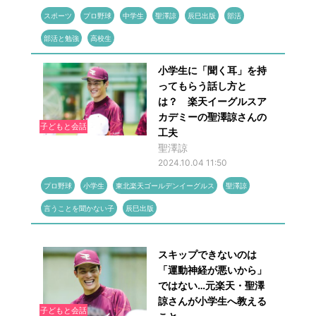
スポーツ
プロ野球
中学生
聖澤諒
辰巳出版
部活
部活と勉強
高校生
小学生に「聞く耳」を持
ってもらう話し方と
は？ 楽天イーグルスア
カデミーの聖澤諒さんの
子どもと会話
工夫
聖澤諒
2024.10.04 11:50
プロ野球
小学生
東北楽天ゴールデンイーグルス
聖澤諒
言うことを聞かない子
辰巳出版
スキップできないのは
「運動神経が悪いから」
ではない…元楽天・聖澤
諒さんが小学生へ教える
子どもと会話