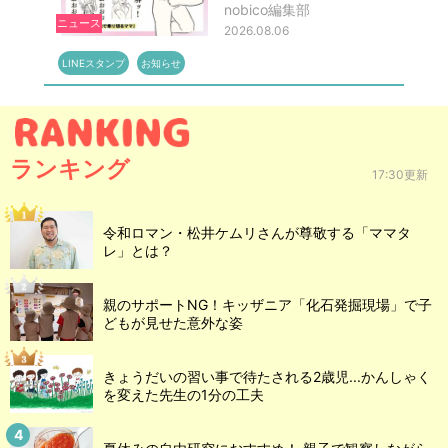
nobico編集部
ニュース
2026.08.06
LINEスタンプ
お知らせ
ランキング
17:30更新
令和ロマン・松井ケムリさんが尊敬する「ママタ
レ」とは？
親のサポートNG！キッザニア「化石発掘現場」で子
どもが見せた意外な姿
きょうだいの習い事で待たされる2歳児...かんしゃく
を変えた先生の1分の工夫