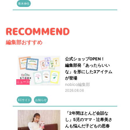
青木伸生
編集部おすすめ
公式ショップOPEN！
編集部発「あったらいい
な」を形にした3アイテム
が登場
ニュース
nobico編集部
2026.08.06
ECサイト
お知らせ
「2年間ほとんど会話な
し」5児のママ・辻希美さ
んも悩んだ子どもの思春