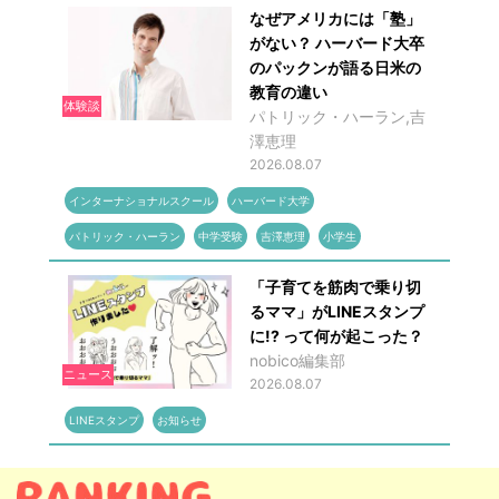
なぜアメリカには「塾」
がない？ ハーバード大卒
のパックンが語る日米の
教育の違い
体験談
パトリック・ハーラン,吉
澤恵理
2026.08.07
インターナショナルスクール
ハーバード大学
パトリック・ハーラン
中学受験
吉澤恵理
小学生
「子育てを筋肉で乗り切
るママ」がLINEスタンプ
に!? って何が起こった？
nobico編集部
ニュース
2026.08.07
LINEスタンプ
お知らせ