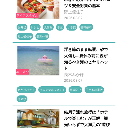
ツ＆安全対策の基本
野上優佳子
ライフスタイル
2026.08.07
お弁当
レシピ
夏休み
学童
小学館
書籍抜粋
野上優佳子
長期休暇
浮き輪のまま転覆、砂で
火傷も...夏休み前に親が
知るべき海のヒヤリハッ
ト
本・遊び
茂木みかほ
2026.08.07
ヒヤリハット
リスクマネジメント
事故防止
子どもの事故
海遊び
結局子連れ旅行は「ホテ
ルで楽しむ」が正解 観
光いらずで大満足の“遊び