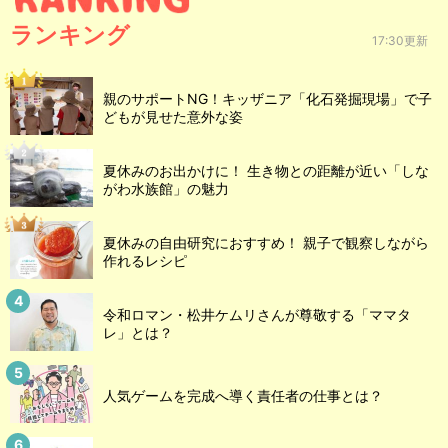
ランキング
17:30更新
親のサポートNG！キッザニア「化石発掘現場」で子
どもが見せた意外な姿
夏休みのお出かけに！ 生き物との距離が近い「しな
がわ水族館」の魅力
夏休みの自由研究におすすめ！ 親子で観察しながら
作れるレシピ
令和ロマン・松井ケムリさんが尊敬する「ママタ
レ」とは？
人気ゲームを完成へ導く責任者の仕事とは？