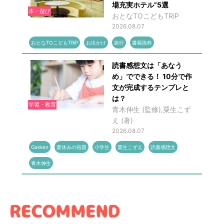
場充実ホテル”5選
本・遊び
おとなTOこどもTRiP
2026.08.07
おとなTOこどもTRiP
お出かけ
旅行
書籍抜粋
読書感想文は「あなう
め」でできる！ 10分で作
文が完成するテンプレと
は？
学習・教育
青木伸生 (監修),粟生こず
え (著)
2026.08.07
Gakken
夏休みの宿題
小学生
粟生こずえ
読書感想文
青木伸生