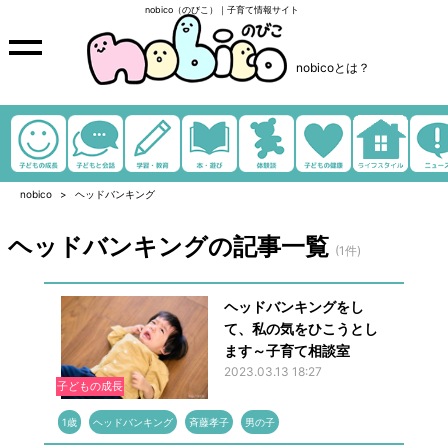
nobico（のびこ）｜子育て情報サイト
nobicoとは？
nobico
ヘッドバンキング
ヘッドバンキングの記事一覧
(1件)
ヘッドバンキングをし
て、私の気をひこうとし
ます～子育て相談室
2023.03.13 18:27
子どもの成長
1歳
ヘッドバンキング
斉藤孝子
男の子