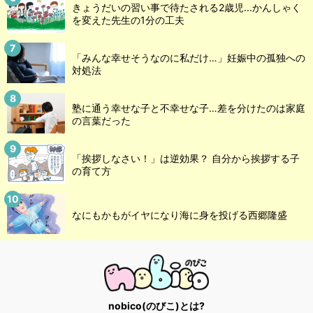
きょうだいの習い事で待たされる2歳児...かんしゃく
を変えた先生の1分の工夫
「みんな幸せそうなのに私だけ…」妊娠中の孤独への
対処法
塾に通う幸せな子と不幸せな子…差を分けたのは家庭
の言葉だった
「挨拶しなさい！」は逆効果？ 自分から挨拶する子
の育て方
なにもかもがイヤになり海に身を投げる西郷隆盛
nobico(のびこ)とは?