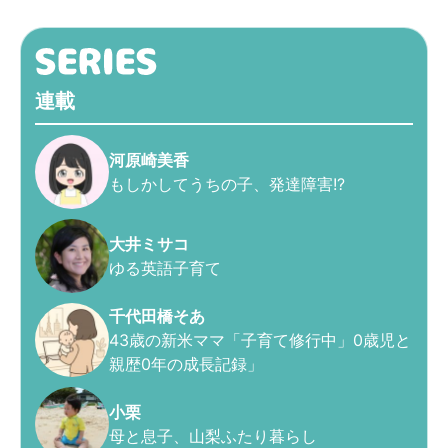
連載
河原崎美香
もしかしてうちの子、発達障害!?
大井ミサコ
ゆる英語子育て
千代田橋そあ
43歳の新米ママ「子育て修行中」0歳児と
親歴0年の成長記録」
小栗
母と息子、山梨ふたり暮らし