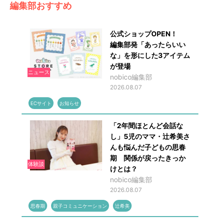
編集部おすすめ
公式ショップOPEN！
編集部発「あったらいい
な」を形にした3アイテム
が登場
ニュース
nobico編集部
2026.08.07
ECサイト
お知らせ
「2年間ほとんど会話な
し」5児のママ・辻希美さ
んも悩んだ子どもの思春
期 関係が戻ったきっか
体験談
けとは？
nobico編集部
2026.08.07
思春期
親子コミュニケーション
辻希美