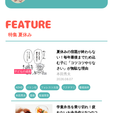
特集
夏休み
夏休みの宿題が終わらな
い！毎年最後までため込
む子に「コツコツやりな
さい」が無駄な理由
子どもの成長
本田秀夫
2026.08.07
ADHD
バトン社
フォレスト出版
フクチマミ
書籍抜粋
本田秀夫
漫画
発達障害
学童弁当を乗り切れ！疲
れないお弁当作り5つのコ