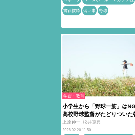
書籍抜粋
習い事
野球
学習・教育
小学生から「野球一筋」はNG
高校野球監督がたどりついた
上原伸一
,
松井克典
2026.02.20 11:50