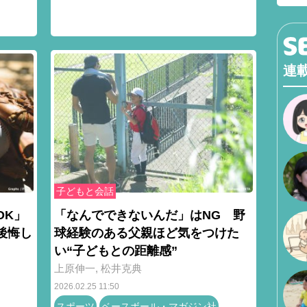
連
子どもと会話
OK」
「なんでできないんだ」はNG 野
後悔し
球経験のある父親ほど気をつけた
い“子どもとの距離感”
上原伸一
,
松井克典
2026.02.25 11:50
スポーツ
ベースボール・マガジン社