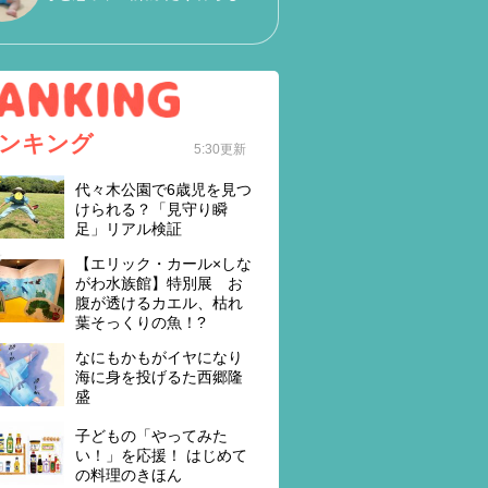
ンキング
5:30更新
代々木公園で6歳児を見つ
けられる？「見守り瞬
足」リアル検証
【エリック・カール×しな
がわ水族館】特別展 お
腹が透けるカエル、枯れ
葉そっくりの魚！?
なにもかもがイヤになり
海に身を投げるた西郷隆
盛
子どもの「やってみた
い！」を応援！ はじめて
の料理のきほん