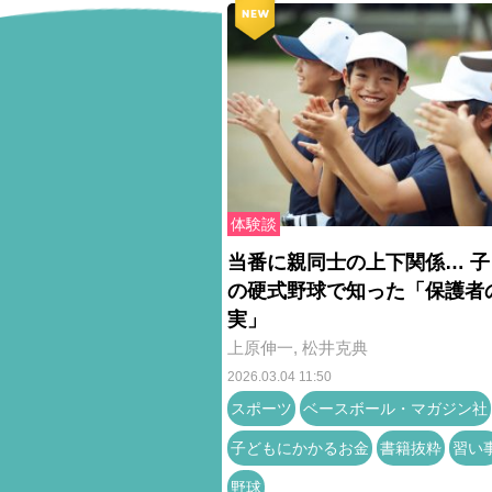
体験談
当番に親同士の上下関係… 子
の硬式野球で知った「保護者
実」
上原伸一
,
松井克典
2026.03.04 11:50
スポーツ
ベースボール・マガジン社
子どもにかかるお金
書籍抜粋
習い
野球