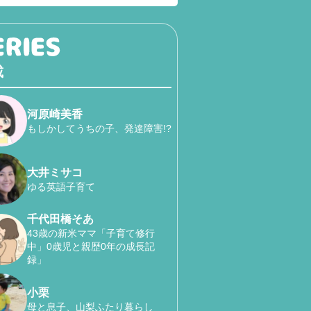
載
河原崎美香
もしかしてうちの子、発達障害!?
大井ミサコ
ゆる英語子育て
千代田橋そあ
43歳の新米ママ「子育て修行
中」0歳児と親歴0年の成長記
録」
小栗
母と息子、山梨ふたり暮らし