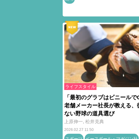
ライフスタイル
「最初のグラブはビニールで
老舗メーカー社長が教える、
ない野球の道具選び
上原伸一
,
松井克典
2026.02.27 11:50
スポーツ
ベースボール・マガジン社