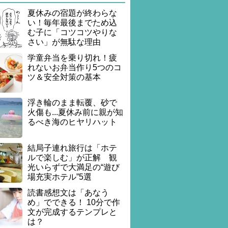
夏休みの宿題が終わらな
い！毎年最後までため込
む子に「コツコツやりな
さい」が無駄な理由
学童弁当を乗り切れ！疲
れないお弁当作り5つのコ
ツ＆安全対策の基本
浮き輪のまま転覆、砂で
火傷も...夏休み前に親が知
るべき海のヒヤリハット
結局子連れ旅行は「ホテ
ルで楽しむ」が正解 観
光いらずで大満足の“遊び
場充実ホテル”5選
読書感想文は「あなう
め」でできる！ 10分で作
文が完成するテンプレと
は？