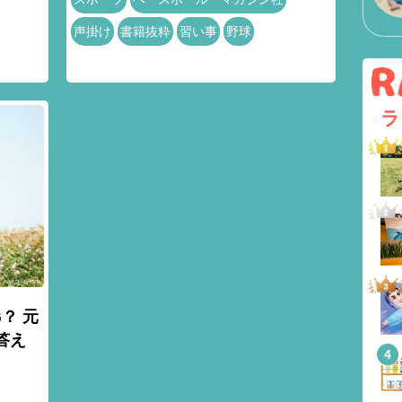
声掛け
書籍抜粋
習い事
野球
ラ
？ 元
答え