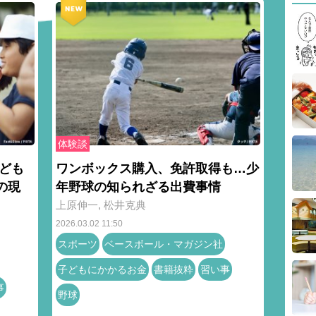
体験談
ども
ワンボックス購入、免許取得も…少
の現
年野球の知られざる出費事情
上原伸一
,
松井克典
2026.03.02 11:50
スポーツ
ベースボール・マガジン社
子どもにかかるお金
書籍抜粋
習い事
事
野球