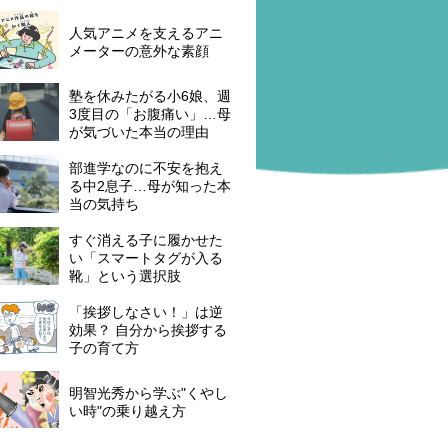
人気アニメを支えるアニ
メーターの意外な素顔
塾を休みたがる小6娘、週
3度目の「お腹痛い」…母
が気づいた本当の理由
部進学なのに不安を抱え
る中2息子…母が知った本
当の気持ち
すぐ消える子に履かせた
い「スマートタグが入る
靴」という選択肢
「挨拶しなさい！」は逆
効果？ 自分から挨拶する
子の育て方
明智光秀から学ぶ"くやし
い時"の乗り越え方