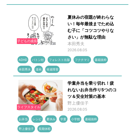
夏休みの宿題が終わらな
い！毎年最後までため込
む子に「コツコツやりな
さい」が無駄な理由
子どもの成長
本田秀夫
2026.08.05
ADHD
バトン社
フォレスト出版
フクチマミ
書籍抜粋
本田秀夫
漫画
発達障害
学童弁当を乗り切れ！疲
れないお弁当作り5つのコ
ツ＆安全対策の基本
野上優佳子
ライフスタイル
2026.08.05
お弁当
レシピ
夏休み
学童
小学館
書籍抜粋
野上優佳子
長期休暇