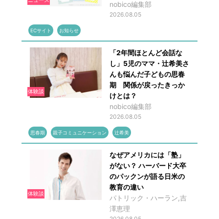
nobico編集部
2026.08.05
ECサイト
お知らせ
「2年間ほとんど会話な
し」5児のママ・辻希美さ
んも悩んだ子どもの思春
期 関係が戻ったきっか
体験談
けとは？
nobico編集部
2026.08.05
思春期
親子コミュニケーション
辻希美
なぜアメリカには「塾」
がない？ ハーバード大卒
のパックンが語る日米の
教育の違い
体験談
パトリック・ハーラン,吉
澤恵理
2026.08.05