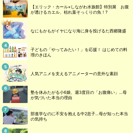
【エリック・カール×しながわ水族館】特別展 お腹
が透けるカエル、枯れ葉そっくりの魚！?
なにもかもがイヤになり海に身を投げるた西郷隆盛
子どもの「やってみたい！」を応援！ はじめての料
理のきほん
人気アニメを支えるアニメーターの意外な素顔
塾を休みたがる小6娘、週3度目の「お腹痛い」…母
が気づいた本当の理由
部進学なのに不安を抱える中2息子…母が知った本当
の気持ち