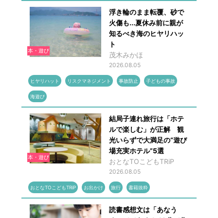
浮き輪のまま転覆、砂で
火傷も...夏休み前に親が
知るべき海のヒヤリハッ
ト
本・遊び
茂木みかほ
2026.08.05
ヒヤリハット
リスクマネジメント
事故防止
子どもの事故
海遊び
結局子連れ旅行は「ホテ
ルで楽しむ」が正解 観
光いらずで大満足の“遊び
場充実ホテル”5選
本・遊び
おとなTOこどもTRiP
2026.08.05
おとなTOこどもTRiP
お出かけ
旅行
書籍抜粋
読書感想文は「あなう