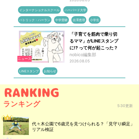
インターナショナルスクール
ハーバード大学
パトリック・ハーラン
中学受験
吉澤恵理
小学生
「子育てを筋肉で乗り切
るママ」がLINEスタンプ
に!? って何が起こった？
nobico編集部
ニュース
2026.08.05
LINEスタンプ
お知らせ
ランキング
5:30更新
代々木公園で6歳児を見つけられる？「見守り瞬足」
リアル検証