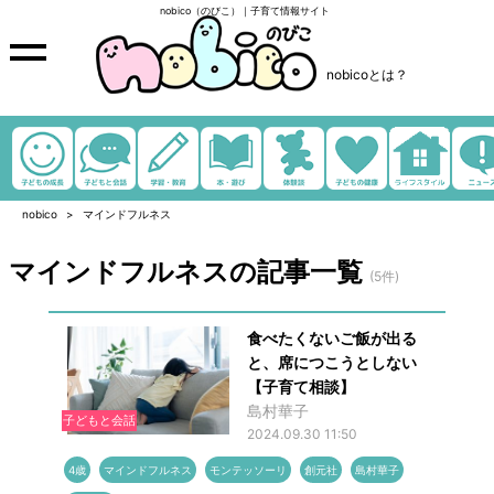
nobico（のびこ）｜子育て情報サイト
nobicoとは？
nobico
マインドフルネス
マインドフルネスの記事一覧
(5件)
食べたくないご飯が出る
と、席につこうとしない
【子育て相談】
島村華子
子どもと会話
2024.09.30 11:50
4歳
マインドフルネス
モンテッソーリ
創元社
島村華子