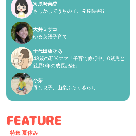
河原崎美香
もしかしてうちの子、発達障害!?
大井ミサコ
ゆる英語子育て
千代田橋そあ
43歳の新米ママ「子育て修行中」0歳児と
親歴0年の成長記録」
小栗
母と息子、山梨ふたり暮らし
特集
夏休み