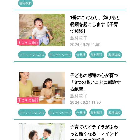
書籍抜粋
1番にこだわり、負けると
癇癪を起こします【子育
て相談】
島村華子
子どもと会話
2024.09.26 11:50
マインドフルネス
モンテッソーリ
創元社
島村華子
書籍抜粋
子どもの感謝の心が育つ
「3つの良いことに感謝す
る練習」
島村華子
子どもと会話
2024.09.24 11:50
マインドフルネス
モンテッソーリ
創元社
島村華子
書籍抜粋
子育てのイライラがふわ
っと軽くなる「マインド