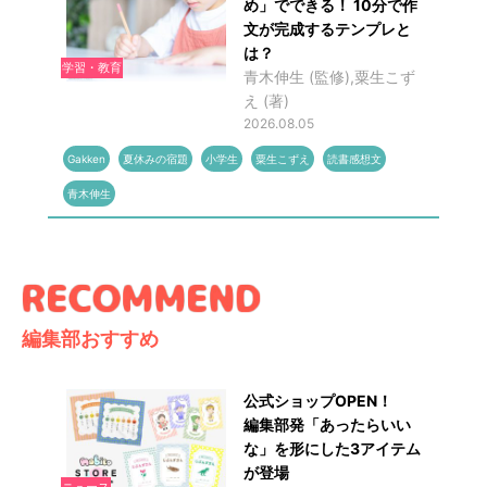
め」でできる！ 10分で作
文が完成するテンプレと
は？
学習・教育
青木伸生 (監修),粟生こず
え (著)
2026.08.05
Gakken
夏休みの宿題
小学生
粟生こずえ
読書感想文
青木伸生
編集部おすすめ
公式ショップOPEN！
編集部発「あったらいい
な」を形にした3アイテム
が登場
ニュース