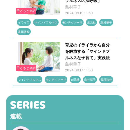
フルネスの深呼吸」
島村華子
子どもと会話
2024.09.19 11:50
イライラ
マインドフルネス
モンテッソーリ
創元社
島村華子
書籍抜粋
育児のイライラから自分
を解放する「マインドフ
ルネスな子育て」実践法
島村華子
子どもと会話
2024.09.17 11:50
マインドフルネス
モンテッソーリ
創元社
島村華子
書籍抜粋
連載