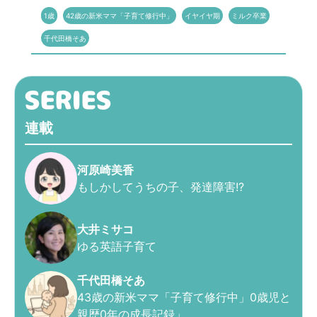
1歳
42歳の新米ママ「子育て修行中」
イヤイヤ期
ミルク卒業
千代田橋そあ
連載
河原崎美香
もしかしてうちの子、発達障害!?
大井ミサコ
ゆる英語子育て
千代田橋そあ
43歳の新米ママ「子育て修行中」0歳児と
親歴0年の成長記録」