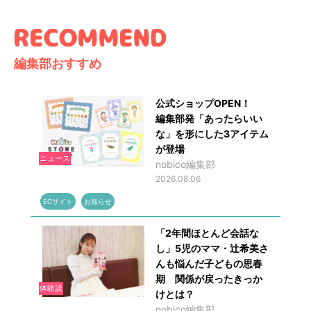
編集部おすすめ
公式ショップOPEN！
編集部発「あったらいい
な」を形にした3アイテム
が登場
ニュース
nobico編集部
2026.08.06
ECサイト
お知らせ
「2年間ほとんど会話な
し」5児のママ・辻希美さ
んも悩んだ子どもの思春
期 関係が戻ったきっか
体験談
けとは？
nobico編集部