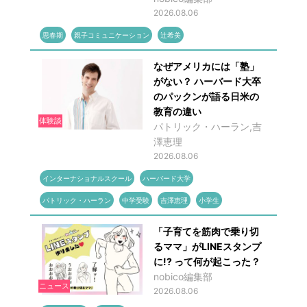
2026.08.06
思春期
親子コミュニケーション
辻希美
なぜアメリカには「塾」
がない？ ハーバード大卒
のパックンが語る日米の
教育の違い
体験談
パトリック・ハーラン,吉
澤恵理
2026.08.06
インターナショナルスクール
ハーバード大学
パトリック・ハーラン
中学受験
吉澤恵理
小学生
「子育てを筋肉で乗り切
るママ」がLINEスタンプ
に!? って何が起こった？
nobico編集部
ニュース
2026.08.06