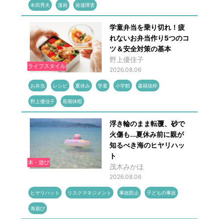
本田秀夫
漫画
発達障害
学童弁当を乗り切れ！疲
れないお弁当作り5つのコ
ツ＆安全対策の基本
野上優佳子
ライフスタイル
2026.08.06
お弁当
レシピ
夏休み
学童
小学館
書籍抜粋
野上優佳子
長期休暇
浮き輪のまま転覆、砂で
火傷も...夏休み前に親が
知るべき海のヒヤリハッ
ト
本・遊び
茂木みかほ
2026.08.06
ヒヤリハット
リスクマネジメント
事故防止
子どもの事故
海遊び