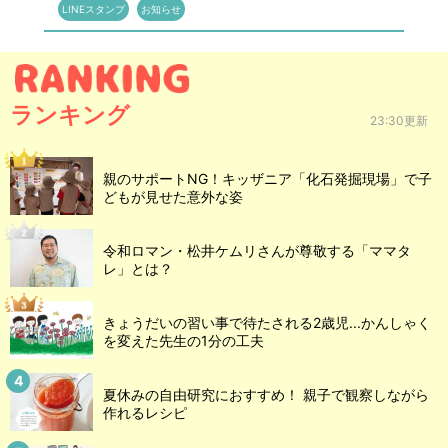
LINEスタンプ
お知らせ
ランキング
23:30更新
親のサポートNG！キッザニア「化石発掘現場」で子
どもが見せた意外な姿
令和ロマン・松井ケムリさんが尊敬する「ママタ
レ」とは？
きょうだいの習い事で待たされる2歳児...かんしゃく
を変えた先生の1分の工夫
夏休みの自由研究におすすめ！ 親子で観察しながら
作れるレシピ