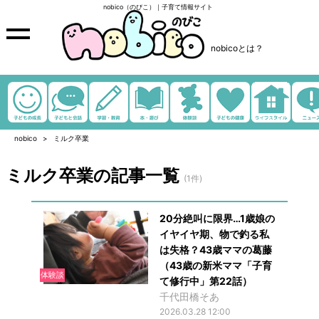
nobico（のびこ）｜子育て情報サイト
nobicoとは？
nobico
ミルク卒業
ミルク卒業の記事一覧
(1件)
20分絶叫に限界…1歳娘の
イヤイヤ期、物で釣る私
は失格？43歳ママの葛藤
（43歳の新米ママ「子育
体験談
て修行中」第22話）
千代田橋そあ
2026.03.28 12:00