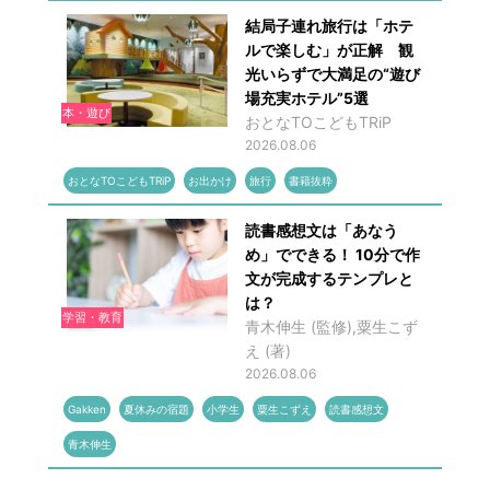
結局子連れ旅行は「ホテ
ルで楽しむ」が正解 観
光いらずで大満足の“遊び
場充実ホテル”5選
本・遊び
おとなTOこどもTRiP
2026.08.06
おとなTOこどもTRiP
お出かけ
旅行
書籍抜粋
読書感想文は「あなう
め」でできる！ 10分で作
文が完成するテンプレと
は？
学習・教育
青木伸生 (監修),粟生こず
え (著)
2026.08.06
Gakken
夏休みの宿題
小学生
粟生こずえ
読書感想文
青木伸生