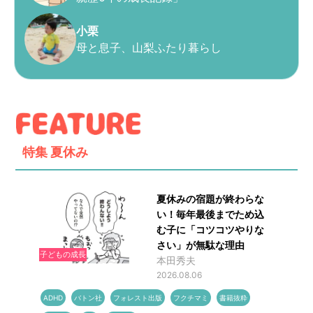
小栗
母と息子、山梨ふたり暮らし
特集
夏休み
夏休みの宿題が終わらな
い！毎年最後までため込
む子に「コツコツやりな
さい」が無駄な理由
子どもの成長
本田秀夫
2026.08.06
ADHD
バトン社
フォレスト出版
フクチマミ
書籍抜粋