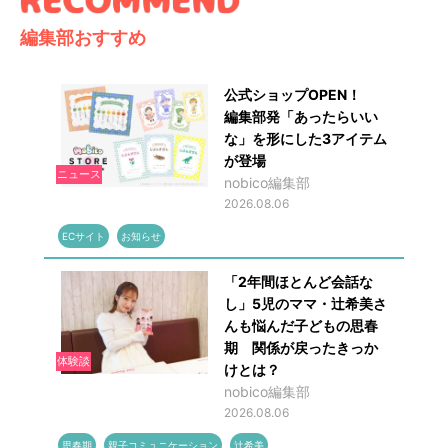
編集部おすすめ
公式ショップOPEN！
編集部発「あったらいい
な」を形にした3アイテム
が登場
ニュース
nobico編集部
2026.08.06
ECサイト
お知らせ
「2年間ほとんど会話な
し」5児のママ・辻希美さ
んも悩んだ子どもの思春
期 関係が戻ったきっか
体験談
けとは？
nobico編集部
2026.08.06
思春期
親子コミュニケーション
辻希美