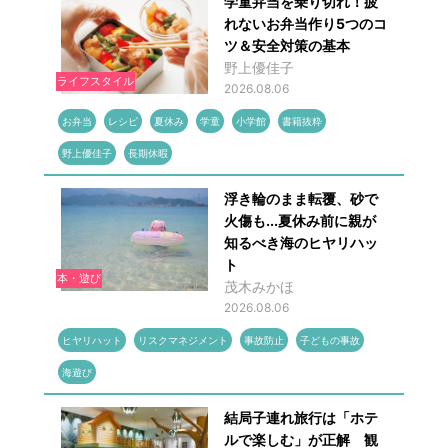
学童弁当を乗り切れ！疲
れないお弁当作り5つのコ
ツ＆安全対策の基本
野上優佳子
ライフスタイル
2026.08.06
お弁当
レシピ
夏休み
学童
小学館
書籍抜粋
野上優佳子
長期休暇
浮き輪のまま転覆、砂で
火傷も...夏休み前に親が
知るべき海のヒヤリハッ
ト
本・遊び
茂木みかほ
2026.08.06
ヒヤリハット
リスクマネジメント
事故防止
子どもの事故
海遊び
結局子連れ旅行は「ホテ
ルで楽しむ」が正解 観