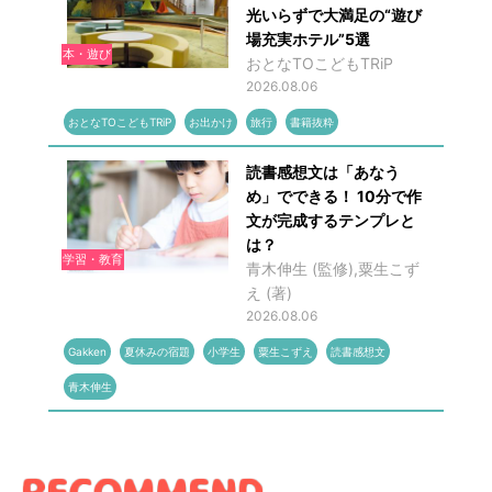
光いらずで大満足の“遊び
場充実ホテル”5選
本・遊び
おとなTOこどもTRiP
2026.08.06
おとなTOこどもTRiP
お出かけ
旅行
書籍抜粋
読書感想文は「あなう
め」でできる！ 10分で作
文が完成するテンプレと
は？
学習・教育
青木伸生 (監修),粟生こず
え (著)
2026.08.06
Gakken
夏休みの宿題
小学生
粟生こずえ
読書感想文
青木伸生