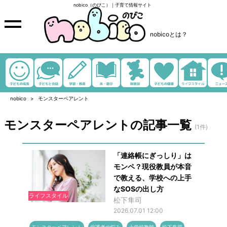
nobico（のびこ）｜子育て情報サイト
nobicoとは？
nobico
モンスターペアレント
モンスターペアレントの記事一覧
(1件)
「連絡帳にぎっしり」は
モンペ？現役教員が本音
で教える、学校への上手
なSOSの出し方
ライフスタイル
松下隼司
2026.07.01 12:00