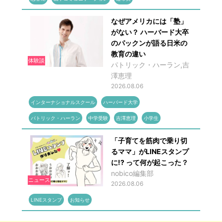
なぜアメリカには「塾」
がない？ ハーバード大卒
のパックンが語る日米の
教育の違い
体験談
パトリック・ハーラン,吉
澤恵理
2026.08.06
インターナショナルスクール
ハーバード大学
パトリック・ハーラン
中学受験
吉澤恵理
小学生
「子育てを筋肉で乗り切
るママ」がLINEスタンプ
に!? って何が起こった？
nobico編集部
ニュース
2026.08.06
LINEスタンプ
お知らせ