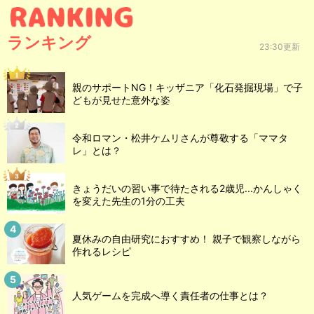
ランキング
23:30更新
親のサポートNG！キッザニア「化石発掘現場」で子
どもが見せた意外な姿
令和ロマン・松井ケムリさんが尊敬する「ママタ
レ」とは？
きょうだいの習い事で待たされる2歳児...かんしゃく
を変えた先生の1分の工夫
夏休みの自由研究におすすめ！ 親子で観察しながら
作れるレシピ
人気ゲームを完成へ導く責任者の仕事とは？