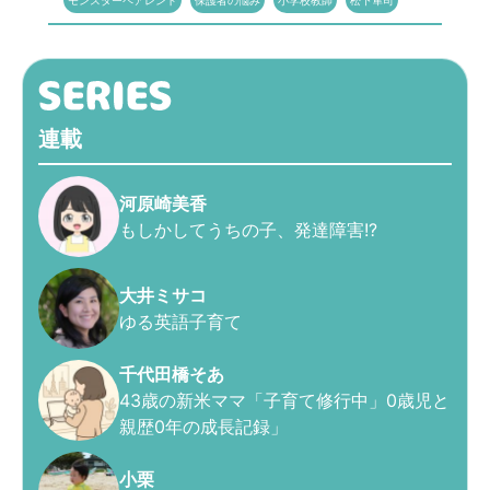
モンスターペアレント
保護者の悩み
小学校教師
松下隼司
連載
河原崎美香
もしかしてうちの子、発達障害!?
大井ミサコ
ゆる英語子育て
千代田橋そあ
43歳の新米ママ「子育て修行中」0歳児と
親歴0年の成長記録」
小栗