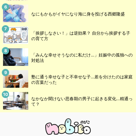
なにもかもがイヤになり海に身を投げる西郷隆盛
「挨拶しなさい！」は逆効果？ 自分から挨拶する子
の育て方
「みんな幸せそうなのに私だけ…」妊娠中の孤独への
対処法
塾に通う幸せな子と不幸せな子…差を分けたのは家庭
の言葉だった
なかなか聞けない思春期の男子に起きる変化…精通っ
て？