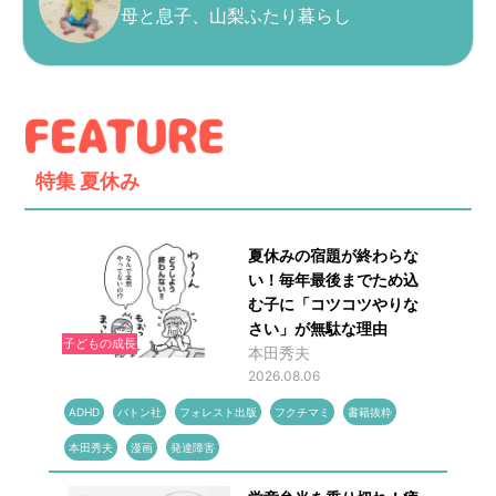
母と息子、山梨ふたり暮らし
特集
夏休み
夏休みの宿題が終わらな
い！毎年最後までため込
む子に「コツコツやりな
さい」が無駄な理由
子どもの成長
本田秀夫
2026.08.06
ADHD
バトン社
フォレスト出版
フクチマミ
書籍抜粋
本田秀夫
漫画
発達障害