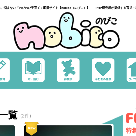
い、悩まない「のびのび子育て」応援サイト【nobico（のびこ）】 PHP研究所が提供する育児・
事一覧
(2件)
特