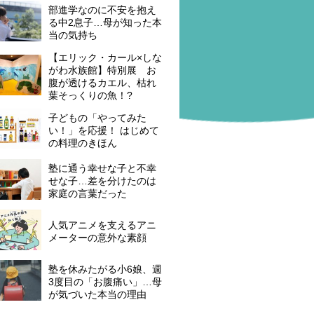
部進学なのに不安を抱え
る中2息子…母が知った本
当の気持ち
【エリック・カール×しな
がわ水族館】特別展 お
腹が透けるカエル、枯れ
葉そっくりの魚！?
子どもの「やってみた
い！」を応援！ はじめて
の料理のきほん
塾に通う幸せな子と不幸
せな子…差を分けたのは
家庭の言葉だった
人気アニメを支えるアニ
メーターの意外な素顔
塾を休みたがる小6娘、週
3度目の「お腹痛い」…母
が気づいた本当の理由