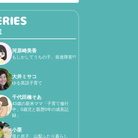
載
河原崎美香
もしかしてうちの子、発達障害!?
大井ミサコ
ゆる英語子育て
千代田橋そあ
43歳の新米ママ「子育て修行
中」0歳児と親歴0年の成長記
録」
小栗
母と息子、山梨ふたり暮らし