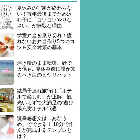
夏休みの宿題が終わらな
い！毎年最後までため込
む子に「コツコツやりな
さい」が無駄な理由
学童弁当を乗り切れ！疲
れないお弁当作り5つのコ
ツ＆安全対策の基本
浮き輪のまま転覆、砂で
火傷も...夏休み前に親が知
るべき海のヒヤリハット
結局子連れ旅行は「ホテ
ルで楽しむ」が正解 観
光いらずで大満足の“遊び
場充実ホテル”5選
読書感想文は「あなう
め」でできる！ 10分で作
文が完成するテンプレと
は？