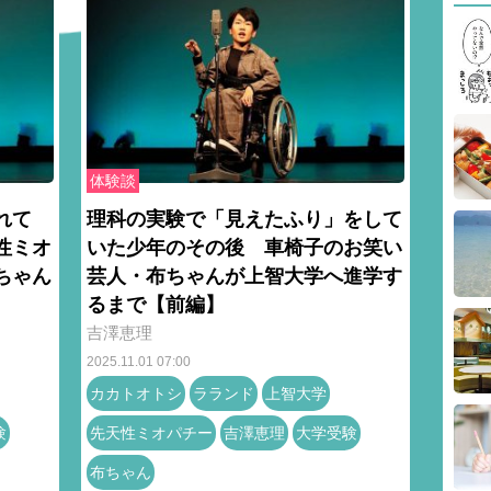
体験談
われて
理科の実験で「見えたふり」をして
性ミオ
いた少年のその後 車椅子のお笑い
ちゃん
芸人・布ちゃんが上智大学へ進学す
るまで【前編】
吉澤恵理
2025.11.01 07:00
カカトオトシ
ラランド
上智大学
験
先天性ミオパチー
吉澤恵理
大学受験
布ちゃん