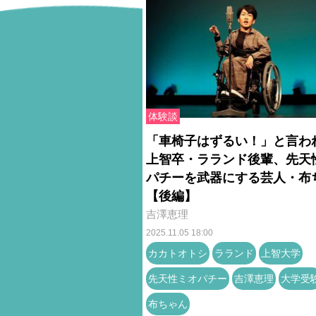
体験談
「車椅子はずるい！」と言
上智卒・ラランド後輩、先天
パチーを武器にする芸人・布
【後編】
吉澤恵理
2025.11.05 18:00
カカトオトシ
ラランド
上智大学
先天性ミオパチー
吉澤恵理
大学受
布ちゃん