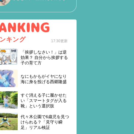
ンキング
17:30更新
「挨拶しなさい！」は逆
効果？ 自分から挨拶する
子の育て方
なにもかもがイヤになり
海に身を投げる西郷隆盛
すぐ消える子に履かせた
い「スマートタグが入る
靴」という選択肢
代々木公園で6歳児を見つ
けられる？「見守り瞬
足」リアル検証