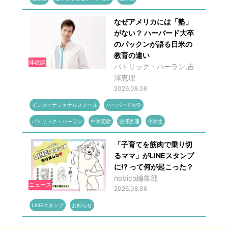
なぜアメリカには「塾」
がない？ ハーバード大卒
のパックンが語る日米の
教育の違い
体験談
パトリック・ハーラン,吉
澤恵理
2026.08.06
インターナショナルスクール
ハーバード大学
パトリック・ハーラン
中学受験
吉澤恵理
小学生
「子育てを筋肉で乗り切
るママ」がLINEスタンプ
に!? って何が起こった？
nobico編集部
ニュース
2026.08.06
LINEスタンプ
お知らせ