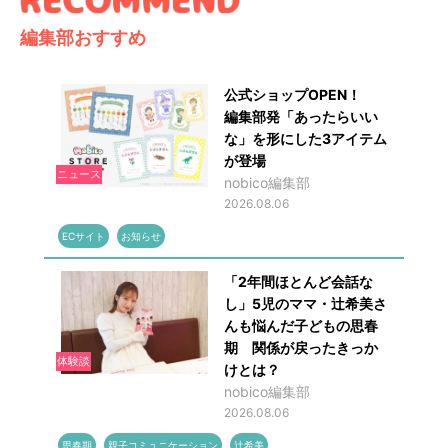
編集部おすすめ
公式ショップOPEN！
編集部発「あったらいい
な」を形にした3アイテム
が登場
ニュース
nobico編集部
2026.08.06
ECサイト
お知らせ
「2年間ほとんど会話な
し」5児のママ・辻希美さ
んも悩んだ子どもの思春
期 関係が戻ったきっか
体験談
けとは？
nobico編集部
2026.08.06
思春期
親子コミュニケーション
辻希美