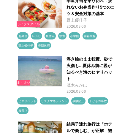
学童弁当を乗り切れ！疲
れないお弁当作り5つのコ
ツ＆安全対策の基本
野上優佳子
ライフスタイル
2026.08.06
お弁当
レシピ
夏休み
学童
小学館
書籍抜粋
野上優佳子
長期休暇
浮き輪のまま転覆、砂で
火傷も...夏休み前に親が
知るべき海のヒヤリハッ
ト
本・遊び
茂木みかほ
2026.08.06
ヒヤリハット
リスクマネジメント
事故防止
子どもの事故
海遊び
結局子連れ旅行は「ホテ
ルで楽しむ」が正解 観