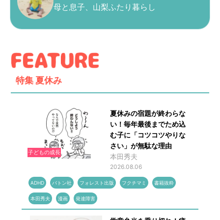
母と息子、山梨ふたり暮らし
特集
夏休み
夏休みの宿題が終わらな
い！毎年最後までため込
む子に「コツコツやりな
さい」が無駄な理由
子どもの成長
本田秀夫
2026.08.06
ADHD
バトン社
フォレスト出版
フクチマミ
書籍抜粋
本田秀夫
漫画
発達障害