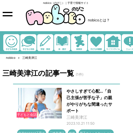
nobico（のびこ）｜子育て情報サイト
nobicoとは？
nobico
三崎美津江
三崎美津江の記事一覧
(1件)
やさしすぎて心配…「自
己主張が苦手な子」の親
がやりがちな間違ったサ
ポート
子どもと会話
三崎美津江
2023.10.21 11:50