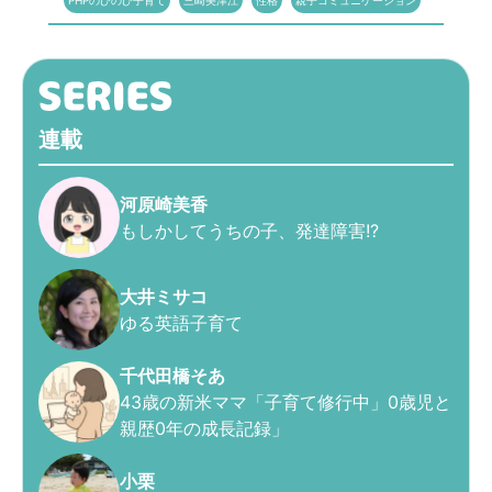
PHPのびのび子育て
三崎美津江
性格
親子コミュニケーション
連載
河原崎美香
もしかしてうちの子、発達障害!?
大井ミサコ
ゆる英語子育て
千代田橋そあ
43歳の新米ママ「子育て修行中」0歳児と
親歴0年の成長記録」
小栗