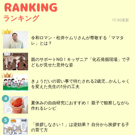
ランキング
17:30更新
令和ロマン・松井ケムリさんが尊敬する「ママタ
レ」とは？
親のサポートNG！キッザニア「化石発掘現場」で子
どもが見せた意外な姿
きょうだいの習い事で待たされる2歳児...かんしゃく
を変えた先生の1分の工夫
夏休みの自由研究におすすめ！ 親子で観察しながら
作れるレシピ
「挨拶しなさい！」は逆効果？ 自分から挨拶する子
の育て方