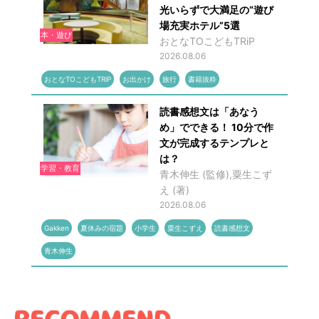
光いらずで大満足の“遊び
場充実ホテル”5選
本・遊び
おとなTOこどもTRiP
2026.08.06
おとなTOこどもTRiP
お出かけ
旅行
書籍抜粋
読書感想文は「あなう
め」でできる！ 10分で作
文が完成するテンプレと
は？
学習・教育
青木伸生 (監修),粟生こず
え (著)
2026.08.06
Gakken
夏休みの宿題
小学生
粟生こずえ
読書感想文
青木伸生