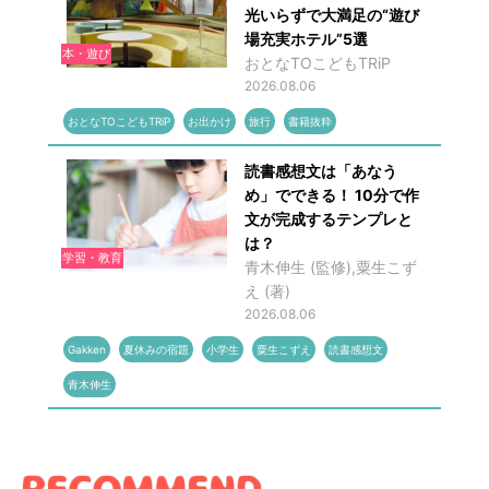
光いらずで大満足の“遊び
場充実ホテル”5選
本・遊び
おとなTOこどもTRiP
2026.08.06
おとなTOこどもTRiP
お出かけ
旅行
書籍抜粋
読書感想文は「あなう
め」でできる！ 10分で作
文が完成するテンプレと
は？
学習・教育
青木伸生 (監修),粟生こず
え (著)
2026.08.06
Gakken
夏休みの宿題
小学生
粟生こずえ
読書感想文
青木伸生