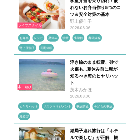
学童弁当を乗り切れ！疲
れないお弁当作り5つのコ
ツ＆安全対策の基本
野上優佳子
ライフスタイル
2026.08.06
お弁当
レシピ
夏休み
学童
小学館
書籍抜粋
野上優佳子
長期休暇
浮き輪のまま転覆、砂で
火傷も...夏休み前に親が
知るべき海のヒヤリハッ
ト
本・遊び
茂木みかほ
2026.08.06
ヒヤリハット
リスクマネジメント
事故防止
子どもの事故
海遊び
結局子連れ旅行は「ホテ
ルで楽しむ」が正解 観