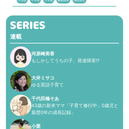
不登校
中学校
小学校
書籍抜粋
飛鳥新社
連載
河原崎美香
もしかしてうちの子、発達障害!?
大井ミサコ
ゆる英語子育て
千代田橋そあ
43歳の新米ママ「子育て修行中」0歳児と
親歴0年の成長記録」
小栗