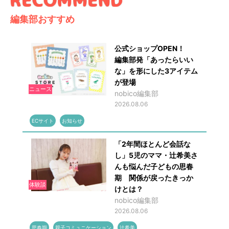
編集部おすすめ
公式ショップOPEN！
編集部発「あったらいい
な」を形にした3アイテム
が登場
ニュース
nobico編集部
2026.08.06
ECサイト
お知らせ
「2年間ほとんど会話な
し」5児のママ・辻希美さ
んも悩んだ子どもの思春
期 関係が戻ったきっか
体験談
けとは？
nobico編集部
2026.08.06
思春期
親子コミュニケーション
辻希美