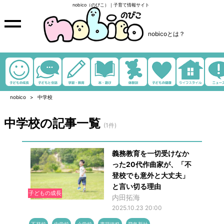
nobico（のびこ）｜子育て情報サイト
nobicoとは？
nobico
中学校
中学校の記事一覧
(1件)
義務教育を一切受けなか
った20代作曲家が、「不
登校でも意外と大丈夫」
と言い切る理由
子どもの成長
内田拓海
2025.10.23 20:00