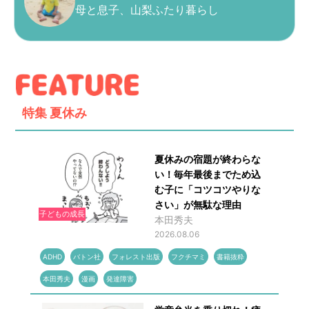
母と息子、山梨ふたり暮らし
特集
夏休み
夏休みの宿題が終わらな
い！毎年最後までため込
む子に「コツコツやりな
さい」が無駄な理由
子どもの成長
本田秀夫
2026.08.06
ADHD
バトン社
フォレスト出版
フクチマミ
書籍抜粋
本田秀夫
漫画
発達障害