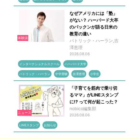
なぜアメリカには「塾」
がない？ ハーバード大卒
のパックンが語る日米の
教育の違い
体験談
パトリック・ハーラン,吉
澤恵理
2026.08.06
インターナショナルスクール
ハーバード大学
パトリック・ハーラン
中学受験
吉澤恵理
小学生
「子育てを筋肉で乗り切
るママ」がLINEスタンプ
に!? って何が起こった？
nobico編集部
ニュース
2026.08.06
LINEスタンプ
お知らせ