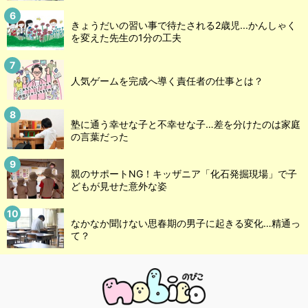
きょうだいの習い事で待たされる2歳児...かんしゃく
を変えた先生の1分の工夫
人気ゲームを完成へ導く責任者の仕事とは？
塾に通う幸せな子と不幸せな子…差を分けたのは家庭
の言葉だった
親のサポートNG！キッザニア「化石発掘現場」で子
どもが見せた意外な姿
なかなか聞けない思春期の男子に起きる変化…精通っ
て？